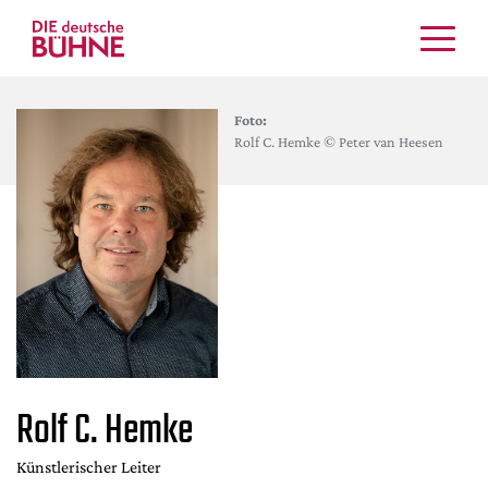
Kritiken
Foto:
Schauspiel
Rolf C. Hemke © Peter van Heesen
Musiktheater
Tanz
Crossover
Bühnenwelt
Festivals & Veranstaltungen
Menschen & Theater
Themen
Internationales
Rolf C. Hemke
Nachrufe
Medientipps
Künstlerischer Leiter