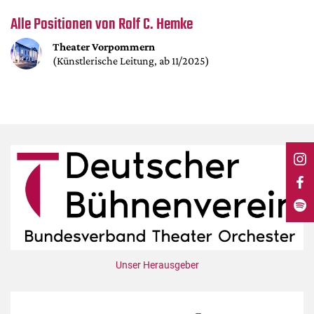
DdB-map
Alle Positionen von Rolf C. Hemke
Kalender
Theater Vorpommern
Premierensuche
(Künstlerische Leitung, ab 11/2025)
Festival-Planer
Hefte
Alle Hefte
Leseproben
Podcast
Service
Shop / Abo
Newsletter
Redaktion
Unser Herausgeber
Autor:innen
Partner