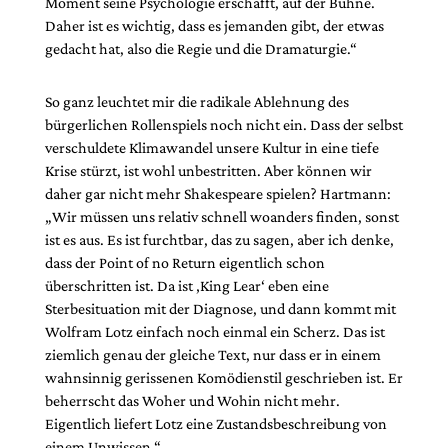
Moment seine Psychologie erschafft, auf der Bühne.
Daher ist es wichtig, dass es jemanden gibt, der etwas
gedacht hat, also die Regie und die Dramaturgie.“
So ganz leuchtet mir die radikale Ablehnung des
bürgerlichen Rollenspiels noch nicht ein. Dass der selbst
verschuldete Klimawandel unsere Kultur in eine tiefe
Krise stürzt, ist wohl unbestritten. Aber können wir
daher gar nicht mehr Shakespeare spielen? Hartmann:
„Wir müssen uns relativ schnell woanders finden, sonst
ist es aus. Es ist furchtbar, das zu sagen, aber ich denke,
dass der Point of no Return eigentlich schon
überschritten ist. Da ist ‚King Lear‘ eben eine
Sterbesitua­tion mit der Diagnose, und dann kommt mit
Wolfram Lotz einfach noch einmal ein Scherz. Das ist
ziemlich genau der gleiche Text, nur dass er in einem
wahnsinnig gerissenen Komödienstil geschrieben ist. Er
beherrscht das Woher und Wohin nicht mehr.
Eigentlich liefert Lotz eine Zustandsbeschreibung von
einem Unwissen.“