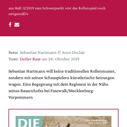
DdB-map
aus Heft 11/2019 zum Schwerpunkt »Ist das Rollenspiel noch
Kalender
zeitgemäß?«
Premierensuche
Festival-Planer
Hefte
Alle Hefte
Foto:
Sebastian Hartmann © Arno Declair
Leseproben
Text:
Detlev Baur
am 28. Oktober 2019
Podcast
Sebastian Hartmann will keine traditionellen Rollenmuster,
sondern mit seinen Schauspielern künstlerische Setzungen
Service
wagen. Eine Begegnung mit dem Regisseur in der Nähe
Shop / Abo
seines Bauernhofes bei Pasewalk/Mecklenburg-
Newsletter
Vorpommern
Redaktion
Autor:innen
Partner