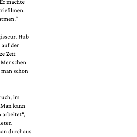
“ Er machte
riefilmen.
 atmen.“
gisseur. Hub
 auf der
ze Zeit
ie Menschen
t man schon
ruch, im
 „Man kann
 arbeitet“,
neten
 man durchaus