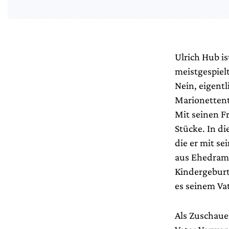
Ulrich Hub i
meistgespiel
Nein, eigentl
Marionettent
Mit seinen F
Stücke. In d
die er mit s
aus Ehedrame
Kindergeburt
es seinem Vat
Als Zuschaue