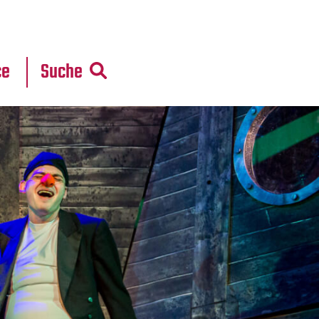
r
daten
ce
Suche