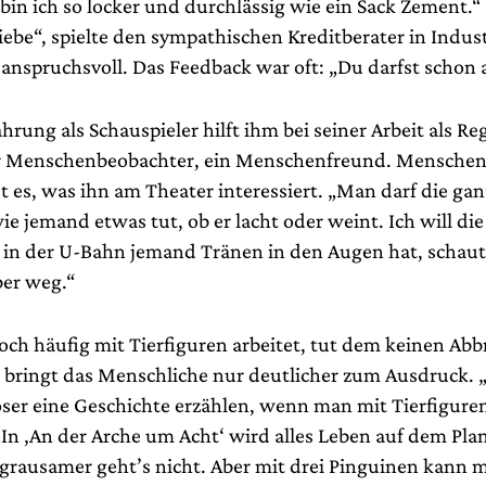
, bin ich so locker und durchlässig wie ein Sack Zement.
ebe“, spielte den sympathischen Kreditberater in Indust
 anspruchsvoll. Das Feedback war oft: „Du darfst schon
hrung als Schauspieler hilft ihm bei seiner Arbeit als Re
er Menschenbeobachter, ein Menschenfreund. Menschen
t es, was ihn am Theater interessiert. „Man darf die gan
ie jemand etwas tut, ob er lacht oder weint. Ich will d
in der U-Bahn jemand Tränen in den Augen hat, schau
er weg.“
och häufig mit Tierfiguren arbeitet, tut dem keinen Abb
s bringt das Menschliche nur deutlicher zum Ausdruck.
oser eine Geschichte erzählen, wenn man mit Tierfiguren
„In ‚An der Arche um Acht‘ wird alles Leben auf dem Pla
 grausamer geht’s nicht. Aber mit drei Pinguinen kann