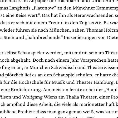
dte hatte. Im Altpapier der Nachbarin fand Ulrich Hub 1
homas Langhoffs „Platonow“ an den Münchner Kammersp
ist eine Reise wert“. Das hat ihn als Heranwachsenden s
 dass er sich mit einem Freund in den Zug setzte. Es
war
wieder fuhren sie nach München, sahen Thomas Holtzm
la Stein und „bahnbrechende“ Inszenierungen von Diete
r selbst Schauspieler werden, mittendrin sein im Theate
noch abgehakt. Doch nach einem Jahr Vorsprechen hatte
o fing er an, in München Schwedisch und Theaterwissen
d plötzlich lief es an den Schauspielschulen, er hatte d
ch für die Hochschule für Musik und Theater Hamburg. 
eine Ernüchterung. Am meisten lernte er bei der „Ham
ilson und Wolfgang Wiens am Thalia Theater, einer Pr
ch empfand diese Arbeit, die viele als marionettenhaft kr
aubliche Freiheit: dass man ganz genau weiß, was zu tun 