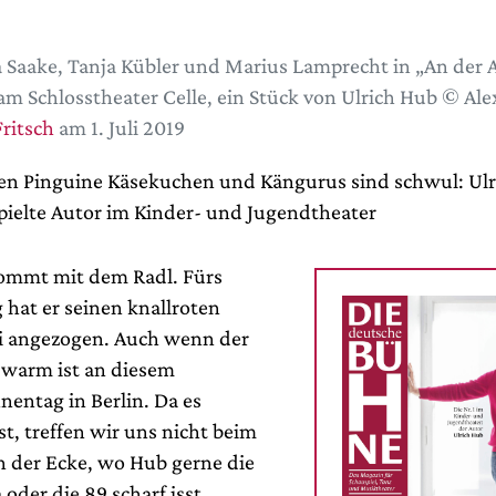
 Saake, Tanja Kübler und Marius Lamprecht in „An der
am Schlosstheater Celle, ein Stück von Ulrich Hub © Ale
ritsch
am 1. Juli 2019
sen Pinguine Käsekuchen und Kängurus sind schwul: Ulr
pielte Autor im Kinder- und Jugendtheater
ommt mit dem Radl. Fürs
 hat er seinen knallroten
li angezogen. Auch wenn der
u warm ist an diesem
nentag in Berlin. Da es
t, treffen wir uns nicht beim
n der Ecke, wo Hub gerne die
der die 89 scharf isst,