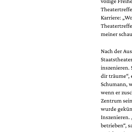
völlige Frei
Theatertreff
Karriere: „W
Theatertreff
meiner schau
Nach der Aus
Staatstheate
inszenieren.
dir träume“,
Schumann, war
wenn er zusc
Zentrum sein
wurde gekünd
Inszenieren.
betrieben“, 