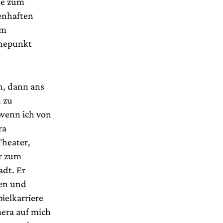
de zum
enhaften
um
öhepunkt
n, dann ans
 zu
 wenn ich von
ra
Theater,
hr zum
adt. Er
ben und
ielkarriere
mera auf mich