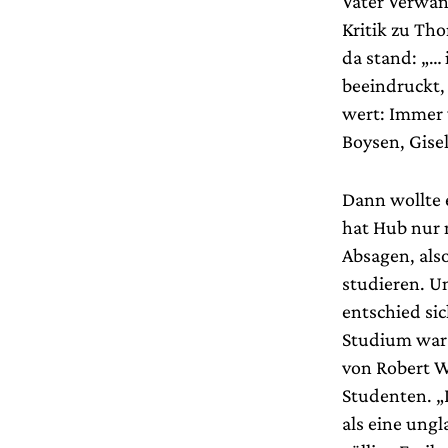
Vater Verwan
Kritik zu T
da stand: „… 
beeindruckt,
wert: Immer 
Boysen, Gise
Dann wollte e
hat Hub nur 
Absagen, als
studieren. Un
entschied si
Studium war 
von Robert W
Studenten. „I
als eine ungl