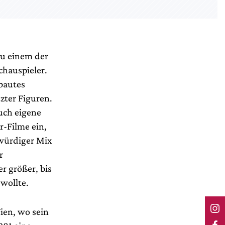
zu einem der
chauspieler.
ebautes
zter Figuren.
uch eigene
r-Filme ein,
kwürdiger Mix
r
 größer, bis
 wollte.
ien, wo sein