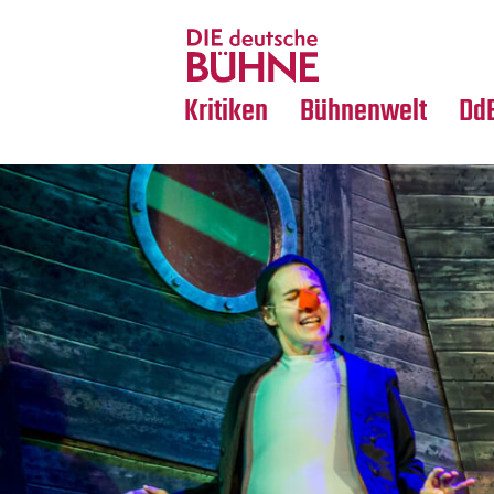
Tanz
Nachrufe
Crossover
Medientipps
Kritiken
Bühnenwelt
Dd