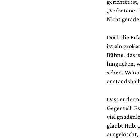
gerichtet ist
„Verbotene Li
Nicht gerade
Doch die Erfa
ist ein groß
Bühne, das is
hingucken, w
sehen. Wenn 
anstandshalb
Dass er denn
Gegenteil: E
viel gnadenl
glaubt Hub. 
ausgelöscht,