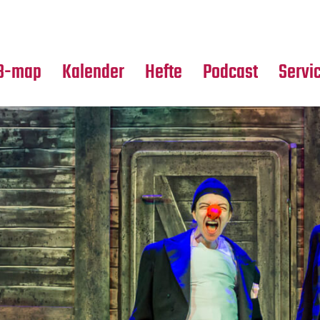
Premierensuche
Alle Hefte
Partne
Festival-Planer
Leseproben
Media
B-map
Kalender
Hefte
Podcast
Servi