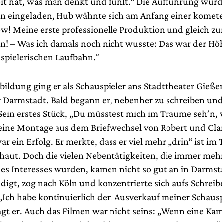
heit hat, was man denkt und fühlt.“ Die Aufführung wur
en eingeladen, Hub wähnte sich am Anfang einer komet
ow! Meine erste professionelle Produktion und gleich z
en! – Was ich damals noch nicht wusste: Das war der H
spielerischen Laufbahn.“
bildung ging er als Schauspieler ans Stadttheater Gieße
r Darmstadt. Bald begann er, nebenher zu schreiben und
 Sein erstes Stück, „Du müsstest mich im Traume seh’n,
 eine Montage aus dem Briefwechsel von Robert und Cla
 ein Erfolg. Er merkte, dass er viel mehr „drin“ ist im 
haut. Doch die vielen Nebentätigkeiten, die immer me
es Interesses wurden, kamen nicht so gut an in Darmst
igt, zog nach Köln und konzentrierte sich aufs Schrei
 „Ich habe kontinuierlich den Ausverkauf meiner Schausp
sagt er. Auch das Filmen war nicht seins: „Wenn eine Ka