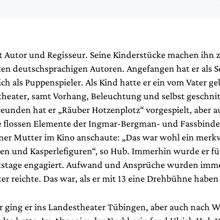
st Autor und Regisseur. Seine Kinderstücke machen ihn 
ten deutschsprachigen Autoren. Angefangen hat er als S
ich als Puppenspieler. Als Kind hatte er ein vom Vater g
heater, samt Vorhang, Beleuchtung und selbst geschnit
reunden hat er „Räuber Hotzenplotz“ vorgespielt, aber a
ie flossen Elemente der Ingmar-Bergman- und Fassbinde
einer Mutter im Kino anschaute: „Das war wohl ein mer
n und Kasperlefiguren“, so Hub. Immerhin wurde er fü
stage engagiert. Aufwand und Ansprüche wurden immer
er reichte. Das war, als er mit 13 eine Drehbühne haben
r ging er ins Landestheater Tübingen, aber auch nach W