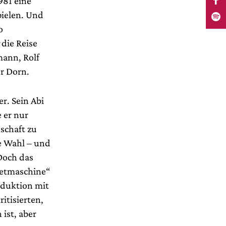
981 eine
ielen. Und
o
die Reise
ann, Rolf
r Dorn.
r. Sein Abi
 er nur
schaft zu
ie Wahl – und
Doch das
letmaschine“
oduktion mit
itisierten,
ist, aber