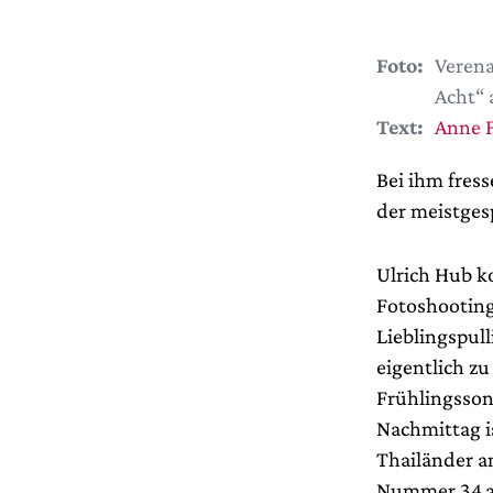
Foto:
Verena
Acht“ 
Text:
Anne F
Bei ihm fres
der meistges
Ulrich Hub k
Fotoshooting
Lieblingspul
eigentlich z
Frühlingsson
Nachmittag is
Thailänder a
Nummer 34 a o