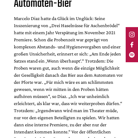
Automaten-Bier
Marcelo Diaz hatte da Glück im Unglück: Seine
Inszenierung von „Drei Haselnüsse für Aschenbrödel“
hatte mit einem Jahr Verspätung im November 2021
Premiere. Schon die Probenzeit war geprägt von
komplexen Abstands- und Hygienevorgaben und einer
großen Unsicherheit, erinnert er sich: „Am Ende jeden
Satzes stand ein ‚Wenn überhaupt‘.“ Trotzdem: Die
Proben waren gut, auch wenn die einzige Möglichkeit
der Geselligkeit danach das Bier aus dem Automaten vor
der Pforte war. „Für mich wäre es am schlimmsten
gewesen, wenn wir mitten in den Proben hätten
aufhören müssen“, so Diaz. „Ich war unheimlich
erleichtert, als klar war, dass wir weiterproben dürfen.“
Trotzdem: „Irgendwann wird man im Theater müde,
nur vor den eigenen Beteiligten zu spielen. Wir hatten
dann eine interne Premiere, zu der aber nur der
Intendant kommen konnte.“ Vor der öffentlichen