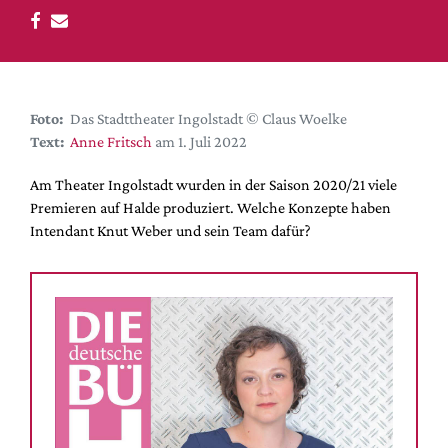
DdB-map
Kalender
Premierensuche
Festival-Planer
Foto:
Das Stadttheater Ingolstadt © Claus Woelke
Hefte
Text:
Anne Fritsch
am 1. Juli 2022
Alle Hefte
Am Theater Ingolstadt wurden in der Saison 2020/21 viele
Leseproben
Premieren auf Halde produziert. Welche Konzepte haben
Intendant Knut Weber und sein Team dafür?
Podcast
Service
Shop / Abo
Newsletter
Redaktion
Autor:innen
Partner