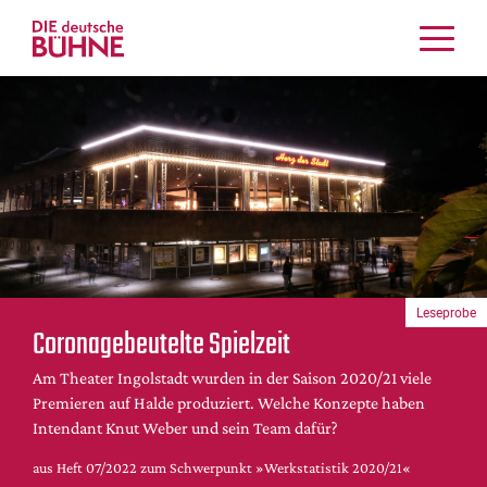
Kritiken
Schauspiel
Musiktheater
Tanz
Crossover
Bühnenwelt
Festivals & Veranstaltungen
Leseprobe
Menschen & Theater
Coronagebeutelte Spielzeit
Themen
Am Theater Ingolstadt wurden in der Saison 2020/21 viele
Internationales
Premieren auf Halde produziert. Welche Konzepte haben
Nachrufe
Intendant Knut Weber und sein Team dafür?
Medientipps
aus Heft 07/2022 zum Schwerpunkt »Werkstatistik 2020/21«