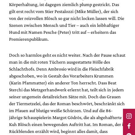
Körperhaltung, ist dagegen ziemlich plump gestrickt. Das
gilt erst recht vom Stier Pestalozzi (Mike Müller), der sich
von der reizvollen Blösch so gar nicht locken lassen will. Die
Szenen zwischen Mensch und Tier – auch ein leibhaftiger
Hund mit Namen Pesche (Peter) tritt auf – erheitern das
Premierenpublikum.
Doch so harmlos geht es nicht weiter. Nach der Pause schaut
man in die mit roten Tüchern ausgestattete Hölle des
Schlachthofs. Denn Ambrosio wird in die Fleischfabrik
abgeschoben, wo in Gestalt des Vorarbeiters Krummen
(Karin Pfammatter) ein anderer Ton herrscht. Dass Beat
Sterchi das Metzgerhandwerk erlernt hat, teilt sich in jedem
seiner ungemein detailreichen Sätze mit. Doch das Grauen
der Tiermetzelei, das der Roman beschwört, beschränkt sich
im Pfauen auf blutige weiße Schürzen. Und auf die 86-
jährige Schauspielerin Margot Gödrös, die als abgehalfterte
Kuh Blösch einen bewegenden Auftritt hat. Im Roman, der in
Rückblenden erzählt wird, beginnt alles damit, dass