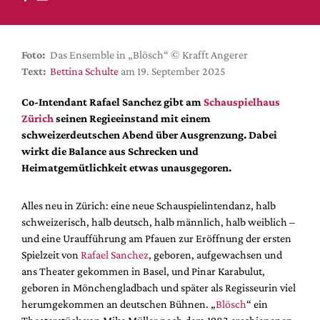
DdB-map
Kalender
Premierensuche
Foto:
Das Ensemble in „Blösch“ © Krafft Angerer
Text:
Bettina Schulte
am 19. September 2025
Festival-Planer
Hefte
Co-Intendant Rafael Sanchez gibt am
Schauspielhaus
Zürich
seinen Regieeinstand mit einem
Alle Hefte
schweizerdeutschen Abend über Ausgrenzung. Dabei
Leseproben
wirkt die Balance aus Schrecken und
Heimatgemütlichkeit etwas unausgegoren.
Podcast
Service
Alles neu in Zürich: eine neue Schauspielintendanz, halb
schweizerisch, halb deutsch, halb männlich, halb weiblich –
Shop / Abo
und eine Uraufführung am Pfauen zur Eröffnung der ersten
Newsletter
Spielzeit von
Rafael Sanchez
, geboren, aufgewachsen und
Redaktion
ans Theater gekommen in Basel, und Pinar Karabulut,
Autor:innen
geboren in Mönchengladbach und später als Regisseurin viel
herumgekommen an deutschen Bühnen. „
Blösch
“ ein
Partner