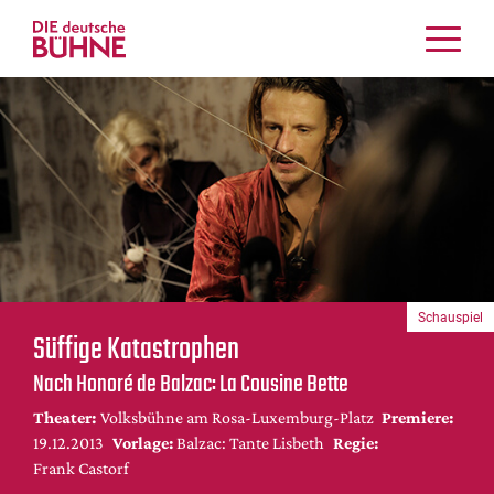
Kritiken
Schauspiel
Musiktheater
Tanz
Crossover
Bühnenwelt
Festivals & Veranstaltungen
Schauspiel
Menschen & Theater
Süffige Katastrophen
Themen
Nach Honoré de Balzac: La Cousine Bette
Internationales
Theater:
Volksbühne am Rosa-Luxemburg-Platz
Premiere:
Nachrufe
19.12.2013
Vorlage:
Balzac: Tante Lisbeth
Regie:
Medientipps
Frank Castorf