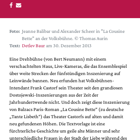
DdB-map
Kalender
Premierensuche
Foto:
Jeanne Balibar und Alexander Scheer in "La Cousine
Festival-Planer
Bette" an der Volksbühne. © Thomas Aurin
Hefte
Text:
Detlev Baur
am 30. Dezember 2013
Alle Hefte
Eine Drehbühne (von Bert Neumann) mit einem
Leseproben
verschachtelten Haus, Live-Kameras, die das Ensemblespiel
über weite Strecken der fünfstündigen Inszenierung auf
Podcast
Leinwände bannen. Neu erfunden hat Volksbühnen-
Service
Intendant Frank Castorf sein Theater seit den grandiosen
Dostojewski-Inszenierungen aus der Zeit der
Shop / Abo
Jahrhundertwende nicht. Und doch zeigt diese Inszenierung
Newsletter
von Balzacs Paris-Roman „La Cousine Bette“ (zu deutsche
Redaktion
„Tante Lisbeth“) das Theater Castorfs auf alten und damit
neu gefundenen Höhen. Die Textvorlage ist eine
Autor:innen
fürchterliche Geschichte um geile alte Männer und sehr
Partner
unterschiedliche Frauen in der Stadt der Liebe während des