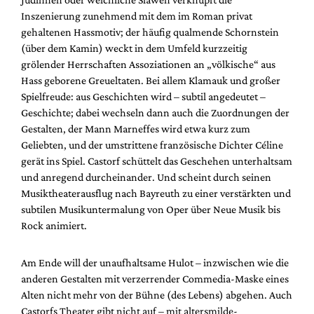
Inszenierung zunehmend mit dem im Roman privat
gehaltenen Hassmotiv; der häufig qualmende Schornstein
(über dem Kamin) weckt in dem Umfeld kurzzeitig
grölender Herrschaften Assoziationen an „völkische“ aus
Hass geborene Greueltaten. Bei allem Klamauk und großer
Spielfreude: aus Geschichten wird – subtil angedeutet –
Geschichte; dabei wechseln dann auch die Zuordnungen der
Gestalten, der Mann Marneffes wird etwa kurz zum
Geliebten, und der umstrittene französische Dichter Céline
gerät ins Spiel. Castorf schüttelt das Geschehen unterhaltsam
und anregend durcheinander. Und scheint durch seinen
Musiktheaterausflug nach Bayreuth zu einer verstärkten und
subtilen Musikuntermalung von Oper über Neue Musik bis
Rock animiert.
Am Ende will der unaufhaltsame Hulot – inzwischen wie die
anderen Gestalten mit verzerrender Commedia-Maske eines
Alten nicht mehr von der Bühne (des Lebens) abgehen. Auch
Castorfs Theater gibt nicht auf – mit altersmilde-