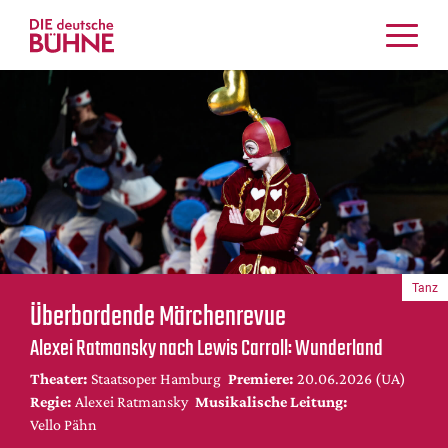
Kritiken
Schauspiel
Musiktheater
Tanz
Crossover
Bühnenwelt
Festivals & Veranstaltungen
Tanz
Menschen & Theater
Überbordende Märchenrevue
Themen
Alexei Ratmansky nach Lewis Carroll: Wunderland
Internationales
Theater:
Staatsoper Hamburg
Premiere:
20.06.2026 (UA)
Nachrufe
Regie:
Alexei Ratmansky
Musikalische Leitung:
Medientipps
Vello Pähn