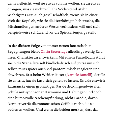
dann vielleicht, weil sie etwas von ihr wollen, sie zu etwas
drängen, was sie nicht will. Ihr Widerstand ist ihr
wichtigstes Gut. Auch gesellschaftlich, wenn sie in einer
Welt des Kopf-Ab, wie sie die Herzkönigin beherrscht, die
Misshandlungen anderer Wesen verhindern will und sich
beispielsweise schützend vor die Spielkartenjungs stellt.
In der dichten Folge von immer neuen fantastischen
Begegnungen bleibt
Olivia Betteridge
allerdings wenig Zeit,
ihren Charakter zu entwickeln. Mit einem Purzelbaum stürzt
sie in die Szene, kreiselt kindlich-frisch auf Spitze um sich
selbst, muss später auch viel pantomimisch reagieren und
abwehren. Erst beim Weißen Ritter (
Daniele Bonelli
), der für
sie eintritt, hat sie Lust, sich gehen zu lassen. Und da entwirft
Ratmansky einen großartigen Pas de deux, irgendwie alter
Schule mit synchroner Harmonie und Hebungen und doch
eine humorvolle Nachempfindung, nicht Parodie, davon.
Denn er verrät die romantischen Gefühle nicht, die sie
bedienen wollen. Und wenn die beiden merken, dass das