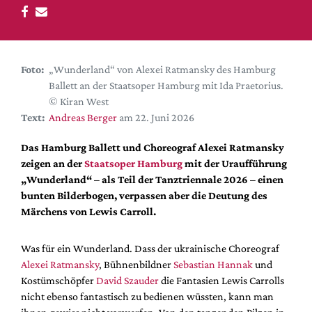
DdB-map
Kalender
Premierensuche
Foto:
„Wunderland“ von Alexei Ratmansky des Hamburg
Festival-Planer
Ballett an der Staatsoper Hamburg mit Ida Praetorius.
Hefte
© Kiran West
Text:
Andreas Berger
am 22. Juni 2026
Alle Hefte
Leseproben
Das Hamburg Ballett und Choreograf Alexei Ratmansky
zeigen an der
Staatsoper Hamburg
mit der Uraufführung
Podcast
„Wunderland“ – als Teil der Tanztriennale 2026 – einen
Service
bunten Bilderbogen, verpassen aber die Deutung des
Märchens von Lewis Carroll.
Shop / Abo
Newsletter
Was für ein Wunderland. Dass der ukrainische Choreograf
Redaktion
Alexei Ratmansky
, Bühnenbildner
Sebastian Hannak
und
Autor:innen
Kostümschöpfer
David Szauder
die Fantasien Lewis Carrolls
nicht ebenso fantastisch zu bedienen wüssten, kann man
Partner