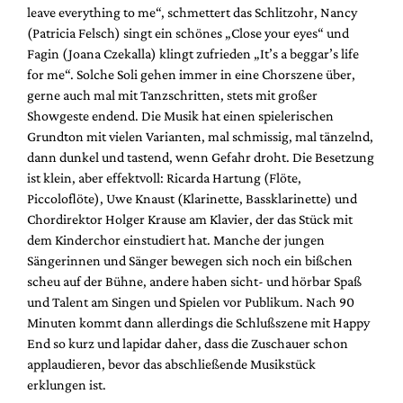
leave everything to me“, schmettert das Schlitzohr, Nancy
(Patricia Felsch) singt ein schönes „Close your eyes“ und
Fagin (Joana Czekalla) klingt zufrieden „It’s a beggar’s life
for me“. Solche Soli gehen immer in eine Chorszene über,
gerne auch mal mit Tanzschritten, stets mit großer
Showgeste endend. Die Musik hat einen spielerischen
Grundton mit vielen Varianten, mal schmissig, mal tänzelnd,
dann dunkel und tastend, wenn Gefahr droht. Die Besetzung
ist klein, aber effektvoll: Ricarda Hartung (Flöte,
Piccoloflöte), Uwe Knaust (Klarinette, Bassklarinette) und
Chordirektor Holger Krause am Klavier, der das Stück mit
dem Kinderchor einstudiert hat. Manche der jungen
Sängerinnen und Sänger bewegen sich noch ein bißchen
scheu auf der Bühne, andere haben sicht- und hörbar Spaß
und Talent am Singen und Spielen vor Publikum. Nach 90
Minuten kommt dann allerdings die Schlußszene mit Happy
End so kurz und lapidar daher, dass die Zuschauer schon
applaudieren, bevor das abschließende Musikstück
erklungen ist.