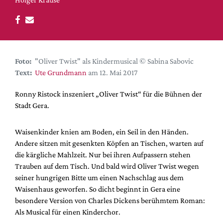
DdB-map
Kalender
Premierensuche
Festival-Planer
Foto:
"Oliver Twist" als Kindermusical © Sabina Sabovic
Hefte
Text:
Ute Grundmann
am 12. Mai 2017
Alle Hefte
Ronny Ristock inszeniert „Oliver Twist“ für die Bühnen der
Leseproben
Stadt Gera.
Podcast
Waisenkinder knien am Boden, ein Seil in den Händen.
Service
Andere sitzen mit gesenkten Köpfen an Tischen, warten auf
die kärgliche Mahlzeit. Nur bei ihren Aufpassern stehen
Shop / Abo
Trauben auf dem Tisch. Und bald wird Oliver Twist wegen
Newsletter
seiner hungrigen Bitte um einen Nachschlag aus dem
Redaktion
Waisenhaus geworfen. So dicht beginnt in Gera eine
Autor:innen
besondere Version von Charles Dickens berühmtem Roman:
Als Musical für einen Kinderchor.
Partner