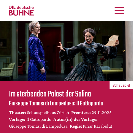
Kritiken
Schauspiel
Musiktheater
Tanz
Crossover
Bühnenwelt
Festivals & Veranstaltungen
Schauspiel
Menschen & Theater
Im sterbenden Palast der Salina
Themen
Giuseppe Tomasi di Lampedusa: Il Gattopardo
Internationales
Theater:
Schauspielhaus Zürich
Premiere:
29.11.2025
Nachrufe
Vorlage:
Il Gattopardo
Autor(in) der Vorlage:
Medientipps
Giuseppe Tomasi di Lampedusa
Regie:
Pınar Karabulut