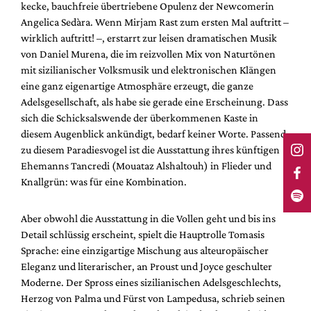
kecke, bauchfreie übertriebene Opulenz der Newcomerin
Angelica Sedàra. Wenn Mirjam Rast zum ersten Mal auftritt –
wirklich auftritt! –, erstarrt zur leisen dramatischen Musik
von Daniel Murena, die im reizvollen Mix von Naturtönen
mit sizilianischer Volksmusik und elektronischen Klängen
eine ganz eigenartige Atmosphäre erzeugt, die ganze
Adelsgesellschaft, als habe sie gerade eine Erscheinung. Dass
sich die Schicksalswende der überkommenen Kaste in
diesem Augenblick ankündigt, bedarf keiner Worte. Passend
zu diesem Paradiesvogel ist die Ausstattung ihres künftigen
Ehemanns Tancredi (Mouataz Alshaltouh) in Flieder und
Knallgrün: was für eine Kombination.
Aber obwohl die Ausstattung in die Vollen geht und bis ins
Detail schlüssig erscheint, spielt die Hauptrolle Tomasis
Sprache: eine einzigartige Mischung aus alteuropäischer
Eleganz und literarischer, an Proust und Joyce geschulter
Moderne. Der Spross eines sizilianischen Adelsgeschlechts,
Herzog von Palma und Fürst von Lampedusa, schrieb seinen