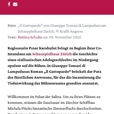
DdB-map
Kalender
Premierensuche
Foto:
„Il Gattopardo“ von Giuseppe Tomasi di Lampedusa am
Festival-Planer
Schauspielhaus Zürich. © Krafft Angerer
Hefte
Text:
Bettina Schulte
am 30. November 2025
Alle Hefte
Regisseurin Pınar Karabulut bringt zu Beginn ihrer Co-
Leseproben
Intendanz am
Schauspielhaus Zürich
die Geschichte
eines sizilianischen Adelsgeschlechts im Niedergang
Podcast
opulent auf die Bühne. In Giuseppe Tomasi di
Service
Lampedusas Roman „Il Gattopardo“ bröckelt der Putz
des fürstlichen Anwesens, für das die Inszenierung die
Shop / Abo
Tiefenwirkung des Bühnenraums grandios ausnutzt.
Newsletter
Redaktion
Willkommen im Palast der Salina. Um zu ihren Plätzen zu
Autor:innen
kommen, müssen die Zuschauer im Zürcher Schiffbau
Michela Flücks fantastische Zimmerflucht durchschreiten.
Partner