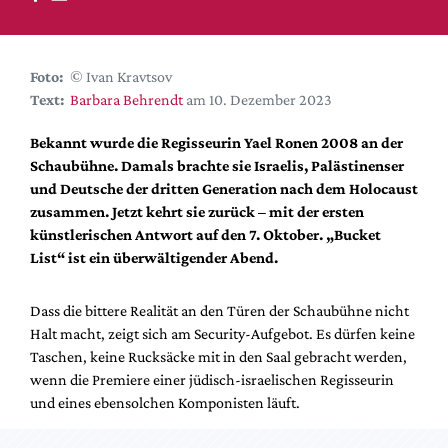
DdB-map
Kalender
Premierensuche
Foto:
© Ivan Kravtsov
Text:
Barbara Behrendt
am 10. Dezember 2023
Festival-Planer
Hefte
Bekannt wurde die Regisseurin Yael Ronen 2008 an der
Schaubühne. Damals brachte sie Israelis, Palästinenser
Alle Hefte
und Deutsche der dritten Generation nach dem Holocaust
Leseproben
zusammen. Jetzt kehrt sie zurück – mit der ersten
künstlerischen Antwort auf den 7. Oktober. „Bucket
Podcast
List“ ist ein überwältigender Abend.
Service
Dass die bittere Realität an den Türen der Schaubühne nicht
Shop / Abo
Halt macht, zeigt sich am Security-Aufgebot. Es dürfen keine
Newsletter
Taschen, keine Rucksäcke mit in den Saal gebracht werden,
Redaktion
wenn die Premiere einer jüdisch-israelischen Regisseurin
Autor:innen
und eines ebensolchen Komponisten läuft.
Partner