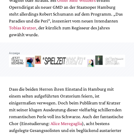
Wagner oder Strauss. Bei
Omer Meir Wellbers
erstem
Mediadaten
Operndirigat als neuer GMD an der Staatsoper Hamburg
Suche
steht allerdings Robert Schumann auf dem Programm. „Das
Paradies und die Peri“, inszeniert vom neuen Intendanten
Tobias Kratzer
, der kürzlich zum Regisseur des Jahres
gewählt wurde.
Anzeige
Dass die beiden Herren ihren Einstand in Hamburg mit
einem selten aufgeführten Oratorium feiern, ist
einigermaßen verwegen. Doch beim Publikum traf Kratzer
mit seiner klugen Ausdeutung dieser vielfarbig schillernden
romantischen Perle voll ins Schwarze. Auch der fantastische
Chor (Einstudierung:
Alice Meregaglia
), acht bestens
aufgelegte Gesangssolisten und ein beglückend austarierter