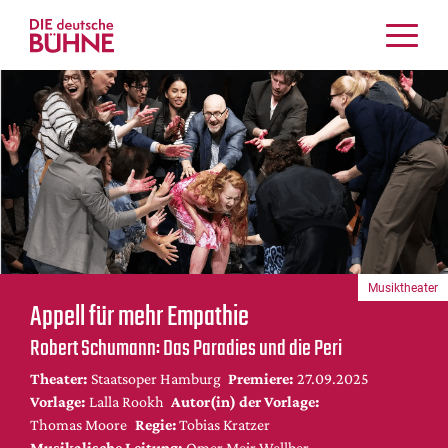
Kritiken
Schauspiel
Musiktheater
Tanz
Crossover
Bühnenwelt
Festivals & Veranstaltungen
Musiktheater
Menschen & Theater
Appell für mehr Empathie
Themen
Robert Schumann: Das Paradies und die Peri
Internationales
Theater:
Staatsoper Hamburg
Premiere:
27.09.2025
Nachrufe
Vorlage:
Lalla Rookh
Autor(in) der Vorlage:
Medientipps
Thomas Moore
Regie:
Tobias Kratzer
Musikalische Leitung:
Omer Meir Wellber