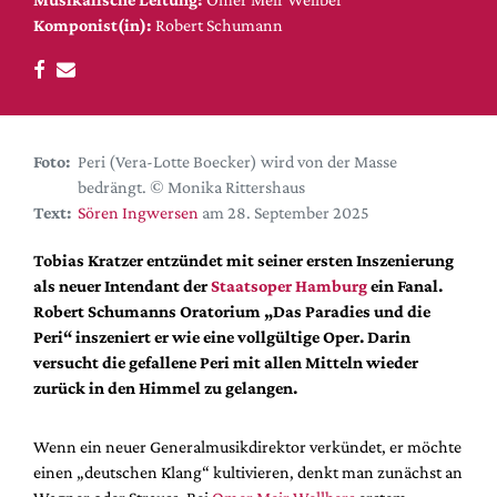
DdB-map
Komponist(in):
Robert Schumann
Kalender
Premierensuche
Festival-Planer
Hefte
Foto:
Peri (Vera-Lotte Boecker) wird von der Masse
bedrängt. © Monika Rittershaus
Alle Hefte
Text:
Sören Ingwersen
am 28. September 2025
Leseproben
Tobias Kratzer entzündet mit seiner ersten Inszenierung
Podcast
als neuer Intendant der
Staatsoper Hamburg
ein Fanal.
Service
Robert Schumanns Oratorium „Das Paradies und die
Peri“ inszeniert er wie eine vollgültige Oper. Darin
Shop / Abo
versucht die gefallene Peri mit allen Mitteln wieder
Newsletter
zurück in den Himmel zu gelangen.
Redaktion
Autor:innen
Wenn ein neuer Generalmusikdirektor verkündet, er möchte
einen „deutschen Klang“ kultivieren, denkt man zunächst an
Partner