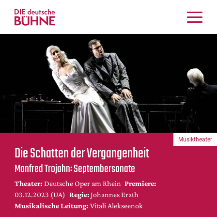
Kritiken
Schauspiel
Musiktheater
Tanz
Crossover
Bühnenwelt
Festivals & Veranstaltungen
Musiktheater
Menschen & Theater
Die Schatten der Vergangenheit
Themen
Manfred Trojahn: Sep­tem­ber­so­na­te
Internationales
Theater:
Deutsche Oper am Rhein
Premiere:
Nachrufe
03.12.2023 (UA)
Regie:
Johannes Erath
Medientipps
Musikalische Leitung:
Vitali Alekseenok