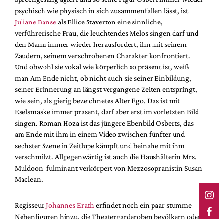
psychisch wie physisch in sich zusammenfallen lässt, ist
Juliane Banse
als Ellice Staverton eine sinnliche,
verführerische Frau, die leuchtendes Melos singen darf und
den Mann immer wieder herausfordert, ihn mit seinem
Zaudern, seinem verschrobenen Charakter konfrontiert.
Und obwohl sie vokal wie körperlich so präsent ist, weiß
man Am Ende nicht, ob nicht auch sie seiner Einbildung,
seiner Erinnerung an längst vergangene Zeiten entspringt,
wie sein, als gierig bezeichnetes Alter Ego. Das ist mit
Eselsmaske immer präsent, darf aber erst im vorletzten Bild
singen. Roman Hoza ist das jüngere Ebenbild Osberts, das
am Ende mit ihm in einem Video zwischen fünfter und
sechster Szene in Zeitlupe kämpft und beinahe mit ihm
verschmilzt. Allgegenwärtig ist auch die Haushälterin Mrs.
Muldoon, fulminant verkörpert von Mezzosopranistin Susan
Maclean.
Regisseur
Johannes Erath
erfindet noch ein paar stumme
Nebenfiguren hinzu, die Theatergarderoben bevölkern oder