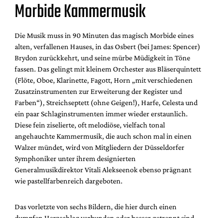
Morbide Kammermusik
Die Musik muss in 90 Minuten das magisch Morbide eines
alten, verfallenen Hauses, in das Osbert (bei James: Spencer)
Brydon zurückkehrt, und seine mürbe Müdigkeit in Töne
fassen. Das gelingt mit kleinem Orchester aus Bläserquintett
(Flöte, Oboe, Klarinette, Fagott, Horn „mit verschiedenen
Zusatzinstrumenten zur Erweiterung der Register und
Farben“), Streichseptett (ohne Geigen!), Harfe, Celesta und
ein paar Schlaginstrumenten immer wieder erstaunlich.
Diese fein ziselierte, oft melodiöse, vielfach tonal
angehauchte Kammermusik, die auch schon mal in einen
Walzer mündet, wird von Mitgliedern der Düsseldorfer
Symphoniker unter ihrem designierten
Generalmusikdirektor Vitali Alekseenok ebenso prägnant
wie pastellfarbenreich dargeboten.
Das vorletzte von sechs Bildern, die hier durch einen
dumpfen Herzschlag verbunden oder besser getrennt sind,