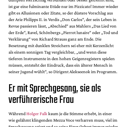
ist gar eine fulminante Etüde nur im Pizzicato! Immer wieder
gibt es Allusionen oder Zitate, so der düstere Vorschlag aus
der Arie Philipps II. in Verdis „Don Carlos“, der sein Leben in
Revue passieren lässt, „Abschied“ aus Mahlers „Das Lied von
der Erde“, Ravel, Schönbergs „Pierrot lunaire“ oder „Tod und
Verklärung“ von Richard Strauss ganz am Ende. Die
Besetzung mit dunklen Streichern sei eher mit Kerzenlicht
als einem sonnigen Tag vergleichbar, „und wenn diese
tieferen Instrumente in den hohen Geigenregistern spielen
müssen, entsteht der Eindruck, dass ein älterer Mensch in
seiner Jugend wühlt“, so Dirigent Alekseenok im Programm.
Er mit Sprechgesang, sie als
verführerische Frau
Während
Holger Falk
kaum je die Stimme erhebt, in einer
wie gelähmt klingenden Mezza Voce verharren muss, viel im
Sprechgesang agiert und so seine Figur Osbert immer wieder