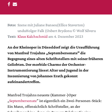
DdB-map
Kalender
Premierensuche
Foto:
Szene mit Juliane Banseu(Ellice Staverton)
Festival-Planer
unduHolger Falk (Osbert Brydonu © Wolf Silveru
Hefte
Text:
Klaus Kalchschmid
am 4. Dezember 2023
Alle Hefte
An der Rheinoper in Düsseldorf zeigt die Uraufführung
Leseproben
von Manfred Trojahns „Septembersonate” die
Begegnung eines alten Schriftstellers mit seiner früheren
Podcast
Geliebten. Der morbide Charme der Orchester-
Service
Instrumentierung lässst Alter und Jugend in der
Inszenierung von Johannes Erath gekonnt
Shop / Abo
aufeinandertreffen.
Newsletter
Redaktion
Manfred Trojahns neueste (Kammer-)Oper
Autor:innen
„
Septembersonate
” ist eigentlich ein Zwei-Personen-Stück:
Ein Mann, offensichtlich Schriftsteller, an der
Partner