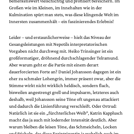
bemerkenswert vielschichtig und profiliert bereichern. Im
Großen wie im Kleinen, im Innehalten wie in der
Kulmination spürt man stets, was diese klingende Welt im
Innersten zusammenhält – ein faszinierendes Erlebnis!
Leider – und erstaunlicherweise – hielt das Niveau der
Gesangsleistungen mit Nepotils interpretatorischen
Vorgaben nicht durchweg mit. Heiko Trinsinger ist ein
großformatiger, dröhnend durchschlagender Telramund.
Aber warum geht er die Partie mit einem derart
dauerforcierten Forte an? Daniel Johansson dagegen ist ein
eher zu schmaler Lohengrin, immer präsent zwar, aber die
Stimme wirkt nicht wirklich heldisch, sondern flach,
bisweilen angestrengt grell und impulsarm, letzteres auch
deshalb, weil Johansson seine Töne oft ungenau attackiert
und dadurch die Linienführung verschleift. Oder Ortrud:
Natürlich ist sie ein „fürchterliches Weib“, Katrin Kapplusch
macht das ja auch mit lodernder Intensität deutlich. Aber
warum bleiben die leisen Töne, das Schmeicheln, Locken
und Sticheln, das diese Erzintrigantin ja wahrlich auch im