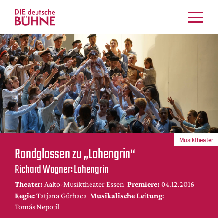
Kritiken
Schauspiel
Musiktheater
Tanz
Crossover
Bühnenwelt
Festivals & Veranstaltungen
Musiktheater
Menschen & Theater
Randglossen zu „Lohengrin“
Themen
Richard Wagner: Lohengrin
Internationales
Theater:
Aalto-Musiktheater Essen
Premiere:
04.12.2016
Nachrufe
Regie:
Tatjana Gürbaca
Musikalische Leitung:
Medientipps
Tomás Nepotil