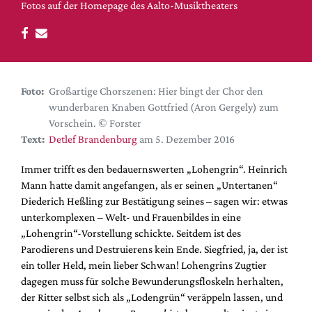
DdB-map
Fotos auf der Homepage des Aalto-Musiktheaters
Kalender
Premierensuche
Festival-Planer
Foto:
Großartige Chorszenen: Hier bingt der Chor den
Hefte
wunderbaren Knaben Gottfried (Aron Gergely) zum
Alle Hefte
Vorschein. © Forster
Text:
Detlef Brandenburg
am 5. Dezember 2016
Leseproben
Podcast
Immer trifft es den bedauernswerten „Lohengrin“. Heinrich
Mann hatte damit angefangen, als er seinen „Untertanen“
Service
Diederich Heßling zur Bestätigung seines – sagen wir: etwas
unterkomplexen – Welt- und Frauenbildes in eine
Shop / Abo
„Lohengrin“-Vorstellung schickte. Seitdem ist des
Newsletter
Parodierens und Destruierens kein Ende. Siegfried, ja, der ist
Redaktion
ein toller Held, mein lieber Schwan! Lohengrins Zugtier
Autor:innen
dagegen muss für solche Bewunderungsfloskeln herhalten,
der Ritter selbst sich als „Lodengrün“ veräppeln lassen, und
Partner