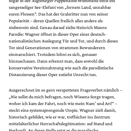
sogar in der
Augsburger Puppenkiste
brummelte einst ein
Mediadaten
sangesseliger See-Elefant von „fernem Land, unnahbar
Suche
euren Flossen“. Das hat der Gralsritter nun von seiner
Popularität – deren Quellen freilich alles andere als
stubenrein sind. Genau darauf zielte Heinrich Manns
Parodie: Wagner öffnet in dieser Oper einer deutsch-
nationalistischen Auslegung Tür und Tor, und durch dieses
Tor sind Generationen von strammen Bewunderern
einmarschiert. Trotzdem lohnt es sich, genauer
hinzuschauen. Dann erkennt man, dass sowohl die
konservative Vereinnahmung wie auch die parodistische
Distanzierung dieser Oper zutiefst Unrecht tun.
Ausgerechnet im so gern verspotteten Frageverbot nämlich –
„Nie sollst du mich befragen, noch Wissens Sorge tragen,
woher ich kam der Fahrt, noch wie mein Nam’ und Art!“ –
steckt eine systemsprengende Utopie. Wagner zielt damit,
historisch gebildet, wie er war, treffsicher ins Zentrum
mittelalterlicher Herrschaftslegitimation: auf Stand und
Herkunft. An deren Stelle setzt er die moralische