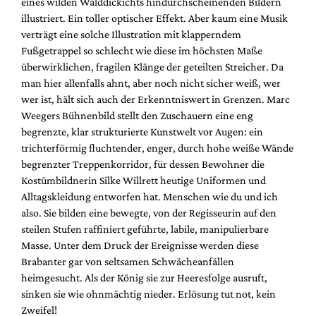
eines wilden Walddickichts hindurchscheinenden Bildern
illustriert. Ein toller optischer Effekt. Aber kaum eine Musik
verträgt eine solche Illustration mit klapperndem
Fußgetrappel so schlecht wie diese im höchsten Maße
überwirklichen, fragilen Klänge der geteilten Streicher. Da
man hier allenfalls ahnt, aber noch nicht sicher weiß, wer
wer ist, hält sich auch der Erkenntniswert in Grenzen. Marc
Weegers Bühnenbild stellt den Zuschauern eine eng
begrenzte, klar strukturierte Kunstwelt vor Augen: ein
trichterförmig fluchtender, enger, durch hohe weiße Wände
begrenzter Treppenkorridor, für dessen Bewohner die
Kostümbildnerin Silke Willrett heutige Uniformen und
Alltagskleidung entworfen hat. Menschen wie du und ich
also. Sie bilden eine bewegte, von der Regisseurin auf den
steilen Stufen raffiniert geführte, labile, manipulierbare
Masse. Unter dem Druck der Ereignisse werden diese
Brabanter gar von seltsamen Schwächeanfällen
heimgesucht. Als der König sie zur Heeresfolge ausruft,
sinken sie wie ohnmächtig nieder. Erlösung tut not, kein
Zweifel!