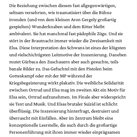
Die Beziehung zwischen diesem fast allgegenwärtigen,
seltsam versehrten, wie traumatisiert über die Bühne
irrenden (und von dem kleinen Aron Gergely großartig
gespielten) Wunderknaben und dem Ritter bleibt
ambivalent. Sie hat manchmal fast pädophile Züge. Und sie
stört in der Brautnacht immer wieder die Zweisamkeit mit
Elsa. Diese Interpretation des Schwans ist eines der klügsten
und vielschichtigsten Leitmotive der Inszenierung. Daneben
mutet Gürbaca den Zuschauern aber auch gesuchte, teils
banale Bilder zu. Das Gefuchtel mit den Pistolen beim
Gotteskampf oder mit der MP während der
Kriegsbegeisterung wirkt plakativ. Die weibliche Solidarität
zwischen Ortrud und Elsa mag im zweiten Akt ein Motiv für
Elsa sein, Ortrud aufzunehmen. Im Finale aber widerspricht
sie Text und Musik. Und Elsas brutaler Suizid ist schlicht
überflüssig. Die Inszenierung hinterfragt, destruiert und
überrascht mit Einfällen. Aber im Zentrum bleibt eine
konzeptionelle Leerstelle, die auch durch die großartige
Personenführung mit ihren immer wieder einprägsamen