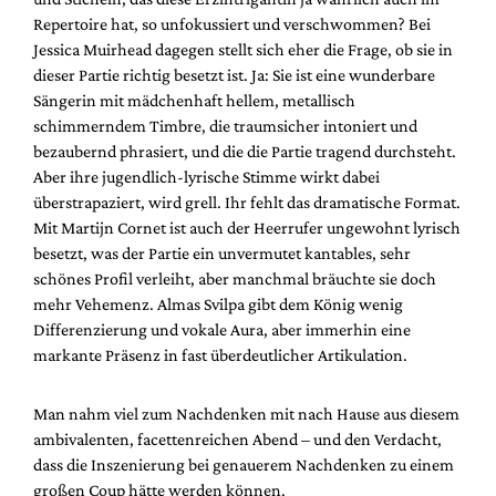
Repertoire hat, so unfokussiert und verschwommen? Bei
Jessica Muirhead dagegen stellt sich eher die Frage, ob sie in
dieser Partie richtig besetzt ist. Ja: Sie ist eine wunderbare
Sängerin mit mädchenhaft hellem, metallisch
schimmerndem Timbre, die traumsicher intoniert und
bezaubernd phrasiert, und die die Partie tragend durchsteht.
Aber ihre jugendlich-lyrische Stimme wirkt dabei
überstrapaziert, wird grell. Ihr fehlt das dramatische Format.
Mit Martijn Cornet ist auch der Heerrufer ungewohnt lyrisch
besetzt, was der Partie ein unvermutet kantables, sehr
schönes Profil verleiht, aber manchmal bräuchte sie doch
mehr Vehemenz. Almas Svilpa gibt dem König wenig
Differenzierung und vokale Aura, aber immerhin eine
markante Präsenz in fast überdeutlicher Artikulation.
Man nahm viel zum Nachdenken mit nach Hause aus diesem
ambivalenten, facettenreichen Abend – und den Verdacht,
dass die Inszenierung bei genauerem Nachdenken zu einem
großen Coup hätte werden können.