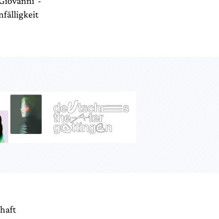
 Giovanni“-
nfälligkeit
nhaft