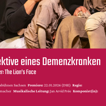
ektive eines Demenzkranken
r: The Lion’s Face
sbühnen Sachsen
Premiere:
22.01.2026 (DSE)
Regie:
hmacher
Musikalische Leitung:
Jan Arvid Prée
Komponist(in):