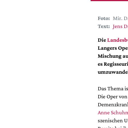
Foto:
Mir. D
Text:
Jens D
Die
Landesb
Langers Ope
Mischung au
es Regisseur
umzuwande
Das Thema is
Die Oper von 
Demenzkranke
Anne Schuh
szenischen 