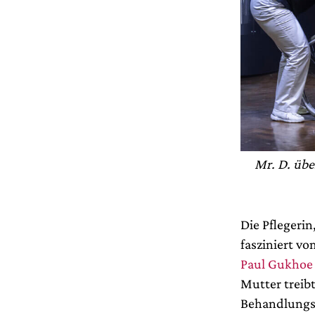
Mr. D. übe
Die Pflegerin
fasziniert vo
Paul Gukhoe
Mutter treibt
Behandlungsm