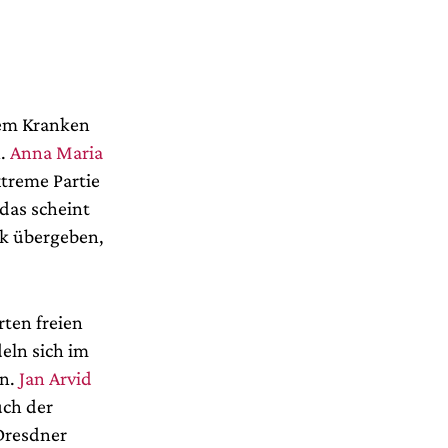
 dem Kranken
n.
Anna Maria
xtreme Partie
 das scheint
nk übergeben,
rten freien
eln sich im
en.
Jan Arvid
uch der
(Dresdner