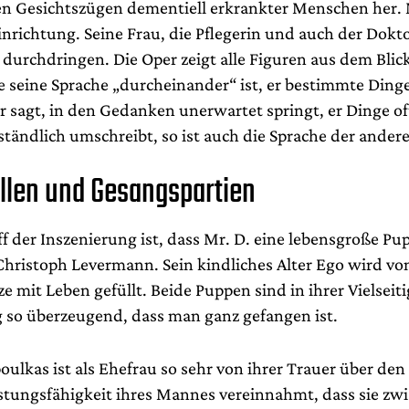
n Gesichtszügen dementiell erkrankter Menschen her. Mr
einrichtung. Seine Frau, die Pflegerin und auch der Dok
durchdringen. Die Oper zeigt alle Figuren aus dem Blic
ie seine Sprache „durcheinander“ ist, er bestimmte Din
 sagt, in den Gedanken unerwartet springt, er Dinge of
ständlich umschreibt, so ist auch die Sprache der ander
llen und Gesangspartien
f der Inszenierung ist, dass Mr. D. eine lebensgroße Pup
Christoph Levermann. Sein kindliches Alter Ego wird vo
ze mit Leben gefüllt. Beide Puppen sind in ihrer Vielseit
 so überzeugend, dass man ganz gefangen ist.
ulkas ist als Ehefrau so sehr von ihrer Trauer über den 
istungsfähigkeit ihres Mannes vereinnahmt, dass sie zwi