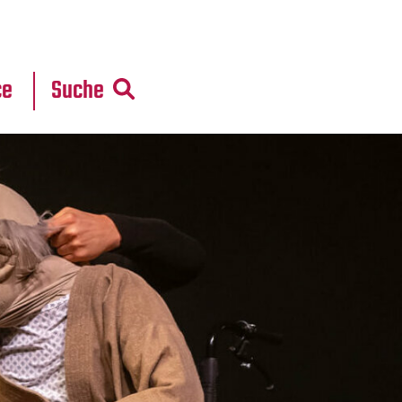
r
daten
ce
Suche