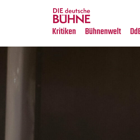
Tanz
Nachrufe
Crossover
Medientipps
Kritiken
Bühnenwelt
Dd