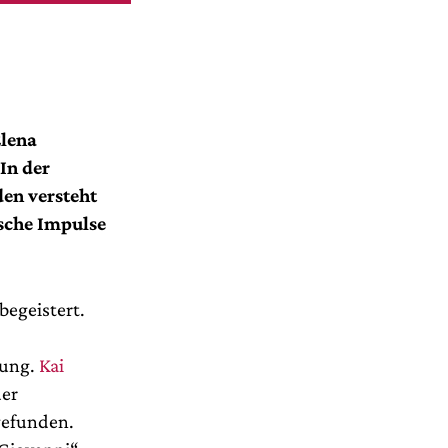
Elena
In der
en versteht
ische Impulse
begeistert.
rung.
Kai
der
gefunden.