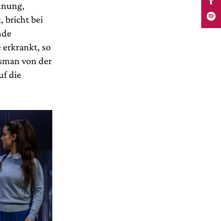
hnung,
 bricht bei
nde
 erkrankt, so
ssman von der
uf die