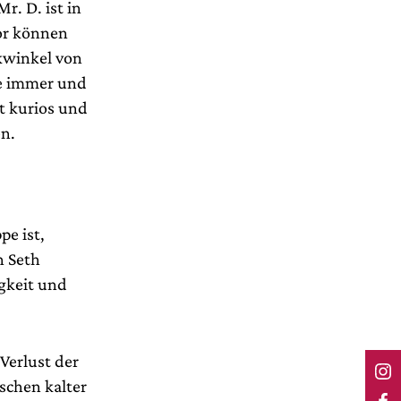
. D. ist in
tor können
kwinkel von
ge immer und
t kurios und
en.
pe ist,
n Seth
igkeit und
Verlust der
schen kalter