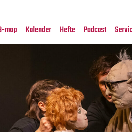
Premierensuche
Alle Hefte
Partne
Festival-Planer
Leseproben
Media
B-map
Kalender
Hefte
Podcast
Servi