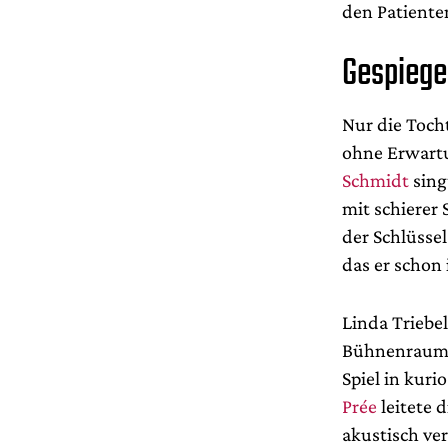
den Patienten
Gespiege
Nur die Tocht
ohne Erwartu
Schmidt
sing
mit schierer 
der Schlüssel
das er schon
Linda Triebe
Bühnenraum g
Spiel in kur
Prée
leitete 
akustisch ve