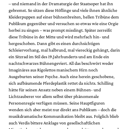
– und niemand in der Dramaturgie der Staatsoper hat ihn
gebremst. So sitzen diese Höflinge und viele ihnen ähnliche
Kleiderpuppen auf einer bühnenbreiten, hellen Tribüne dem
Publikum gegenüber und versuchen so etwas wie eine Orgie
herbei zu singen – was prompt misslingt. Später zerreißt
diese Tribüne in der Mitte und wird mehrfach hin- und
hergeschoben. Dann gibt es einen durchsichtigen
Schleiervorhang, mal halbrund, mal viereckig gehängt, darin
ein Sitzrad im Stil des 19.Jahrhunderts und am Ende ein
nachtschwarzes Bühnengeviert. All das beschwört weder
Imaginäres aus Rigolettos manischem Hirn noch
Ausgeburten seiner Psyche. Auch eine herein geschobene,
sich aufbäumende Pferdeplastik rettet da nichts. Schilling
hätte für seinen Ansatz neben einem Bühnen- und
Lichtzauberer vor allem selbst über phänomenale
Personenregie verfügen müssen. Seine Hauptfiguren
wenden sich aber meist nur direkt ans Publikum – doch die
musikdramatische Kommunikation bleibt aus. Folglich blieb
auch Verdis bittere Anklage von gesellschaftlichen