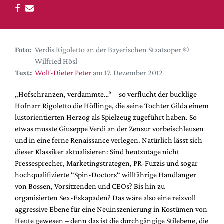
DdB-map
Kalender
Premierensuche
Foto:
Verdis Rigoletto an der Bayerischen Staatsoper ©
Festival-Planer
Wilfried Hösl
Hefte
Text:
Wolf-Dieter Peter
am 17. Dezember 2012
Alle Hefte
„Hofschranzen, verdammte…“ – so verflucht der bucklige
Leseproben
Hofnarr Rigoletto die Höflinge, die seine Tochter Gilda einem
lustorientierten Herzog als Spielzeug zugeführt haben. So
Podcast
etwas musste Giuseppe Verdi an der Zensur vorbeischleusen
Service
und in eine ferne Renaissance verlegen. Natürlich lässt sich
dieser Klassiker aktualisieren: Sind heutzutage nicht
Shop / Abo
Pressesprecher, Marketingstrategen, PR-Fuzzis und sogar
Newsletter
hochqualifizierte “Spin-Doctors“ willfährige Handlanger
Redaktion
von Bossen, Vorsitzenden und CEOs? Bis hin zu
organisierten Sex-Eskapaden? Das wäre also eine reizvoll
Autor:innen
aggressive Ebene für eine Neuinszenierung in Kostümen von
Partner
Heute gewesen – denn das ist die durchgängige Stilebene, die