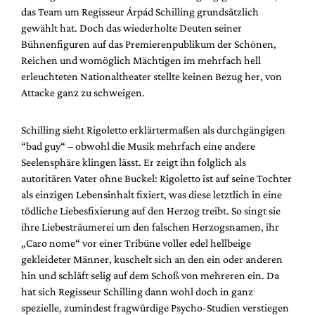
Mediadaten
das Team um Regisseur Árpád Schilling grundsätzlich
gewählt hat. Doch das wiederholte Deuten seiner
Suche
Bühnenfiguren auf das Premierenpublikum der Schönen,
Reichen und womöglich Mächtigen im mehrfach hell
erleuchteten Nationaltheater stellte keinen Bezug her, von
Attacke ganz zu schweigen.
Schilling sieht Rigoletto erklärtermaßen als durchgängigen
“bad guy“ – obwohl die Musik mehrfach eine andere
Seelensphäre klingen lässt. Er zeigt ihn folglich als
autoritären Vater ohne Buckel: Rigoletto ist auf seine Tochter
als einzigen Lebensinhalt fixiert, was diese letztlich in eine
tödliche Liebesfixierung auf den Herzog treibt. So singt sie
ihre Liebesträumerei um den falschen Herzogsnamen, ihr
„Caro nome“ vor einer Tribüne voller edel hellbeige
gekleideter Männer, kuschelt sich an den ein oder anderen
hin und schläft selig auf dem Schoß von mehreren ein. Da
hat sich Regisseur Schilling dann wohl doch in ganz
spezielle, zumindest fragwürdige Psycho-Studien verstiegen