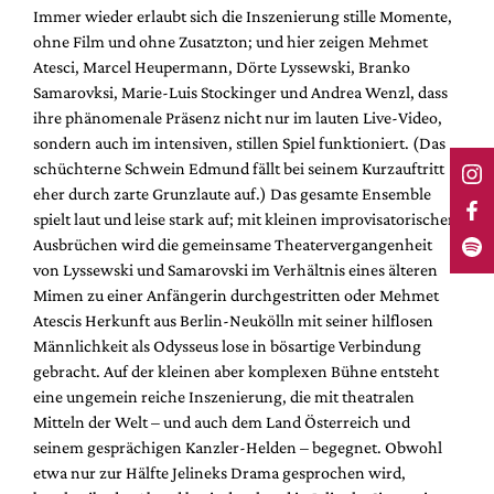
Immer wieder erlaubt sich die Inszenierung stille Momente,
ohne Film und ohne Zusatzton; und hier zeigen Mehmet
Atesci, Marcel Heupermann, Dörte Lyssewski, Branko
Samarovksi, Marie-Luis Stockinger und Andrea Wenzl, dass
ihre phänomenale Präsenz nicht nur im lauten Live-Video,
sondern auch im intensiven, stillen Spiel funktioniert. (Das
schüchterne Schwein Edmund fällt bei seinem Kurzauftritt
eher durch zarte Grunzlaute auf.) Das gesamte Ensemble
spielt laut und leise stark auf; mit kleinen improvisatorischen
Ausbrüchen wird die gemeinsame Theatervergangenheit
von Lyssewski und Samarovski im Verhältnis eines älteren
Mimen zu einer Anfängerin durchgestritten oder Mehmet
Atescis Herkunft aus Berlin-Neukölln mit seiner hilflosen
Männlichkeit als Odysseus lose in bösartige Verbindung
gebracht. Auf der kleinen aber komplexen Bühne entsteht
eine ungemein reiche Inszenierung, die mit theatralen
Mitteln der Welt – und auch dem Land Österreich und
seinem gesprächigen Kanzler-Helden – begegnet. Obwohl
etwa nur zur Hälfte Jelineks Drama gesprochen wird,