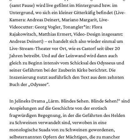
Mediadaten
(samt Pause) wird live gefilmt im Hintergrund bzw. im
Untergrund, wo sich ein kleiner Gitterkäfig befindet (Live-
Suche
Kamera: Andreas Deinert, Mariano Margarit, Live-
Videocutter: Georg Vogler, Tonangler*in: Flora
Rajakowitsch, Matthias Ermert, Video-Design insgesamt:
Andreas Deinert) – es handelt sich also wieder einmal um
Live-Stream-Theater vor Ort, wie es Castorf seit über 20
Jahren betreibt. Und auf der Leinwand wird dann auch
gleich zu Beginn intensiv vom Schicksal des Odysseus und
seiner Gefährten bei der Zauberin Kirke berichtet. Die
Inszenierung nutzt ausführlich den Text aus dem zehnten
Buch der „Odyssee“.
In Jelineks Drama „Lärm. Blindes Sehen. Blinde Sehen!“ sind
Anspielungen auf die Geschichte von der erotisch
fragwürdigen Begegnung, in der die Gefährten des Helden
zu Schweinen verwandelt sind, verwoben in eine
monologische Suada von zu Schweinen gewordenen,
selbsternannten Opfern der Mächtigen, die zu mancher