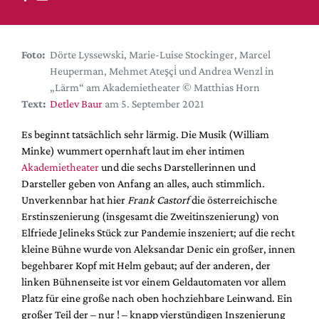
DdB-map
Kalender
Premierensuche
Foto:
Dörte Lyssewski, Marie-Luise Stockinger, Marcel
Heuperman, Mehmet Ateşçi̇ und Andrea Wenzl in
Festival-Planer
„Lärm“ am Akademietheater © Matthias Horn
Hefte
Text:
Detlev Baur
am 5. September 2021
Alle Hefte
Es beginnt tatsächlich sehr lärmig. Die Musik (William
Leseproben
Minke) wummert opernhaft laut im eher intimen
Akademietheater
und die sechs Darstellerinnen und
Podcast
Darsteller geben von Anfang an alles, auch stimmlich.
Service
Unverkennbar hat hier
Frank Castorf
die österreichische
Erstinszenierung (insgesamt die Zweitinszenierung) von
Shop / Abo
Elfriede Jelineks Stück zur Pandemie inszeniert; auf die recht
Newsletter
kleine Bühne wurde von Aleksandar Denic ein großer, innen
Redaktion
begehbarer Kopf mit Helm gebaut; auf der anderen, der
linken Bühnenseite ist vor einem Geldautomaten vor allem
Autor:innen
Platz für eine große nach oben hochziehbare Leinwand. Ein
Partner
großer Teil der – nur ! – knapp vierstündigen Inszenierung