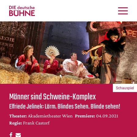
Kritiken
Schauspiel
Musiktheater
Tanz
Crossover
Bühnenwelt
Festivals & Veranstaltungen
Schauspiel
Menschen & Theater
Männer sind Schweine-Komplex
Themen
Elfriede Jelinek: Lärm. Blindes Sehen. Blinde sehen!
Internationales
Theater:
Akademietheater Wien
Premiere:
04.09.2021
Nachrufe
Regie:
Frank Castorf
Medientipps