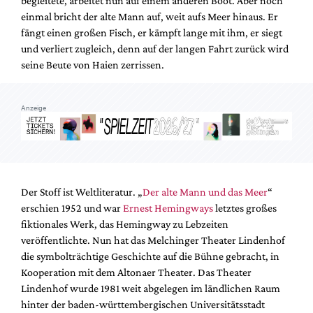
begleitete, arbeitet nun auf einem anderen Boot. Aber noch
Mediadaten
einmal bricht der alte Mann auf, weit aufs Meer hinaus. Er
Suche
fängt einen großen Fisch, er kämpft lange mit ihm, er siegt
und verliert zugleich, denn auf der langen Fahrt zurück wird
seine Beute von Haien zerrissen.
Anzeige
Der Stoff ist Weltliteratur. „
Der alte Mann und das Meer
“
erschien 1952 und war
Ernest Hemingways
letztes großes
fiktionales Werk, das Hemingway zu Lebzeiten
veröffentlichte. Nun hat das Melchinger Theater Lindenhof
die symbolträchtige Geschichte auf die Bühne gebracht, in
Kooperation mit dem Altonaer Theater. Das Theater
Lindenhof wurde 1981 weit abgelegen im ländlichen Raum
hinter der baden-württembergischen Universitätsstadt