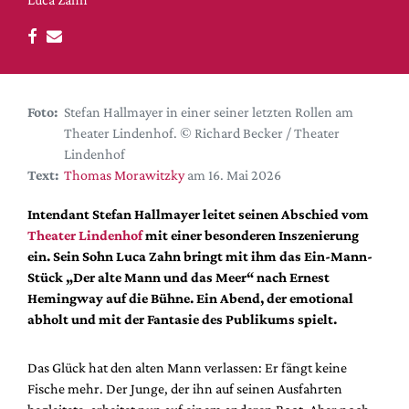
DdB-map
Kalender
Premierensuche
Festival-Planer
Foto:
Stefan Hallmayer in einer seiner letzten Rollen am
Hefte
Theater Lindenhof. © Richard Becker / Theater
Lindenhof
Alle Hefte
Text:
Thomas Morawitzky
am 16. Mai 2026
Leseproben
Intendant Stefan
Hallmayer leitet seinen Abschied vom
Podcast
Theater Lindenhof
mit einer besonderen Inszenierung
Service
ein. Sein Sohn Luca Zahn bringt mit ihm das Ein-Mann-
Stück „Der alte Mann und das Meer“ nach Ernest
Shop / Abo
Hemingway auf die Bühne. Ein Abend, der emotional
Newsletter
abholt und mit der Fantasie des Publikums spielt.
Redaktion
Autor:innen
Das Glück hat den alten Mann verlassen: Er fängt keine
Fische mehr. Der Junge, der ihn auf seinen Ausfahrten
Partner