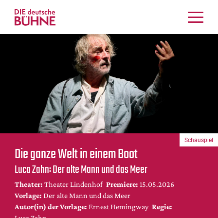
Kritiken
Schauspiel
Musiktheater
Tanz
Crossover
Bühnenwelt
Festivals & Veranstaltungen
Schauspiel
Menschen & Theater
Die ganze Welt in einem Boot
Themen
Luca Zahn: Der alte Mann und das Meer
Internationales
Theater:
Theater Lindenhof
Premiere:
15.05.2026
Nachrufe
Vorlage:
Der alte Mann und das Meer
Medientipps
Autor(in) der Vorlage:
Ernest Hemingway
Regie:
Luca Zahn