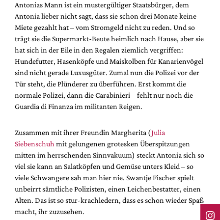
Antonias Mann ist ein mustergültiger Staatsbürger, dem
Antonia lieber nicht sagt, dass sie schon drei Monate keine
Miete gezahlt hat – vom Stromgeld nicht zu reden. Und so
trägt sie die Supermarkt-Beute heimlich nach Hause, aber sie
hat sich in der Eile in den Regalen ziemlich vergriffen:
Hundefutter, Hasenköpfe und Maiskolben für Kanarienvögel
sind nicht gerade Luxusgüter. Zumal nun die Polizei vor der
Tür steht, die Plünderer zu überführen. Erst kommt die
normale Polizei, dann die Carabinieri – fehlt nur noch die
Guardia di Finanza im militanten Reigen.
Zusammen mit ihrer Freundin Margherita (
Julia
Siebenschuh
mit gelungenen grotesken Überspitzungen
mitten im herrschenden Sinnvakuum) steckt Antonia sich so
viel sie kann an Salatköpfen und Gemüse unters Kleid – so
viele Schwangere sah man hier nie. Swantje Fischer spielt
unbeirrt sämtliche Polizisten, einen Leichenbestatter, einen
Alten. Das ist so stur-krachledern, dass es schon wieder Spaß
macht, ihr zuzusehen.