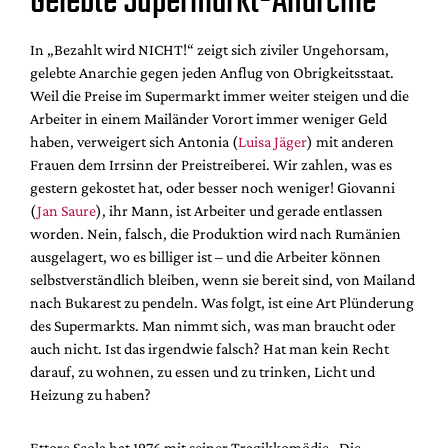
Gelebte Supermarkt-Anarchie
In „Bezahlt wird NICHT!“ zeigt sich ziviler Ungehorsam,
gelebte Anarchie gegen jeden Anflug von Obrigkeitsstaat.
Weil die Preise im Supermarkt immer weiter steigen und die
Arbeiter in einem Mailänder Vorort immer weniger Geld
haben, verweigert sich Antonia (
Luisa Jäger
) mit anderen
Frauen dem Irrsinn der Preistreiberei. Wir zahlen, was es
gestern gekostet hat, oder besser noch weniger! Giovanni
(
Jan Saure
), ihr Mann, ist Arbeiter und gerade entlassen
worden. Nein, falsch, die Produktion wird nach Rumänien
ausgelagert, wo es billiger ist – und die Arbeiter können
selbstverständlich bleiben, wenn sie bereit sind, von Mailand
nach Bukarest zu pendeln. Was folgt, ist eine Art Plünderung
des Supermarkts. Man nimmt sich, was man braucht oder
auch nicht. Ist das irgendwie falsch? Hat man kein Recht
darauf, zu wohnen, zu essen und zu trinken, Licht und
Heizung zu haben?
Ettore Scola hat 1976 mit seiner Tragikkomödie „Die