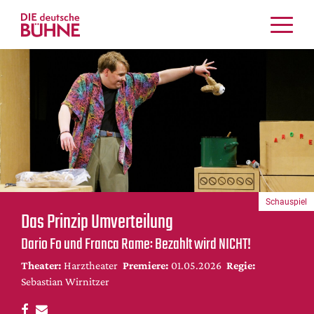
Kritiken
Schauspiel
Musiktheater
Tanz
Crossover
Bühnenwelt
Festivals & Veranstaltungen
Schauspiel
Menschen & Theater
Das Prinzip Umverteilung
Themen
Dario Fo und Franca Rame: Bezahlt wird NICHT!
Internationales
Theater:
Harztheater
Premiere:
01.05.2026
Regie:
Nachrufe
Sebastian Wirnitzer
Medientipps