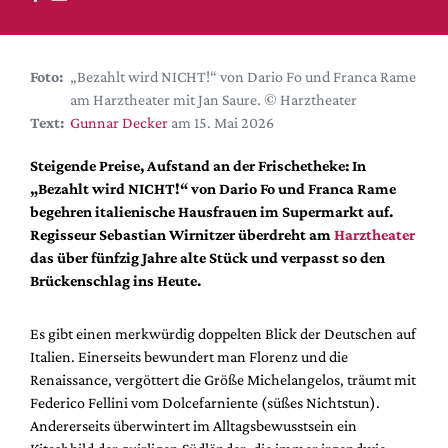
DdB-map
Kalender
Premierensuche
Foto:
„Bezahlt wird NICHT!“ von Dario Fo und Franca Rame
am Harztheater mit Jan Saure. © Harztheater
Festival-Planer
Text:
Gunnar Decker
am 15. Mai 2026
Hefte
Steigende Preise, Aufstand an der Frischetheke: In
Alle Hefte
„Bezahlt wird NICHT!“ von Dario Fo und Franca Rame
Leseproben
begehren italienische Hausfrauen im Supermarkt auf.
Regisseur Sebastian Wirnitzer überdreht am
Harztheater
Podcast
das über fünfzig Jahre alte Stück und verpasst so den
Service
Brückenschlag ins Heute.
Shop / Abo
Es gibt einen merkwürdig doppelten Blick der Deutschen auf
Newsletter
Italien. Einerseits bewundert man Florenz und die
Redaktion
Renaissance, vergöttert die Größe Michelangelos, träumt mit
Autor:innen
Federico Fellini vom Dolcefarniente (süßes Nichtstun).
Andererseits überwintert im Alltagsbewusstsein ein
Partner