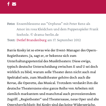
DdB-map
Kalender
Premierensuche
Foto:
Ensembleszene aus "Orpheus" mit Peter Renz als
Festival-Planer
Amor im rosa Kleidchen und dem Puppenspieler Frank
Hefte
Soehnle. © drama-berlin.de
Text:
Detlef Brandenburg
am 17. September 2012
Alle Hefte
Leseproben
Barrie Kosky ist so etwas wie der Event-Manager des Opern-
Regietheaters. Ja, sagt er, er bekenne sich zum
Podcast
Unterhaltungspotential des Musiktheaters: Diese ewige,
Service
typisch deutsche Unterscheidung zwischen E und U sei doch
wirklich zu blöd, warum solle Theater denn nicht auch mal
Shop / Abo
Spektakel sein, zum Musiktheater gehöre doch auch die
Newsletter
Revue, die Operette, das Musical. Trotzdem verdankt ihm die
Redaktion
deutsche Theaterszene eine ganze Reihe von Arbeiten mit
ziemlich markantem und manchmal auch provozierendem
Autor:innen
Zugriff. „Regietheater“ und Theatersause, neue Oper und alte
Partner
Opernherrlichkeit: Bei Kosky sind das keine Widersprüche.