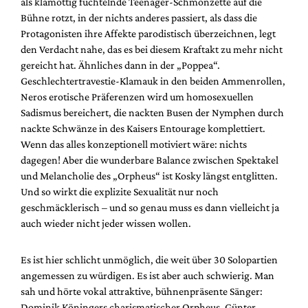
als klamottig fuchtelnde Teenager-Schmonzette auf die
Bühne rotzt, in der nichts anderes passiert, als dass die
Protagonisten ihre Affekte parodistisch überzeichnen, legt
den Verdacht nahe, das es bei diesem Kraftakt zu mehr nicht
gereicht hat. Ähnliches dann in der „Poppea“.
Geschlechtertravestie-Klamauk in den beiden Ammenrollen,
Neros erotische Präferenzen wird um homosexuellen
Sadismus bereichert, die nackten Busen der Nymphen durch
nackte Schwänze in des Kaisers Entourage komplettiert.
Wenn das alles konzeptionell motiviert wäre: nichts
dagegen! Aber die wunderbare Balance zwischen Spektakel
und Melancholie des „Orpheus“ ist Kosky längst entglitten.
Und so wirkt die explizite Sexualität nur noch
geschmäcklerisch – und so genau muss es dann vielleicht ja
auch wieder nicht jeder wissen wollen.
Es ist hier schlicht unmöglich, die weit über 30 Solopartien
angemessen zu würdigen. Es ist aber auch schwierig. Man
sah und hörte vokal attraktive, bühnenpräsente Sänger:
Dominik Köningers charismatischer Orpheus, Günter