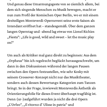
Mediadaten
Und genau diese Umarmungsgeste von so ziemlich allem, bei
dem sich singende Menschen zu Musik bewegen, macht er
Suche
nun zum Profil der Komischen Oper Berlin, wo er mit einem
dreiteiligen Monteverdi-Opernevent seine erste Saison als
Intendant eröffnet hat – standesgemäß. Über dem ganzen
langen Operntag und -abend lag etwas von Lionel Richies
„Fiesta“: „Life is good, wild and sweet – let the music play
on!“
Um auch als Kritiker mal ganz direkt zu beginnen: Aus dem
„Orpheus“ bin ich regelrecht beglückt herausgeschwebt, um
dann in den Diskussionen während der langen Pausen
zwischen den Opern festzustellen, wie sehr Kosky mit
seinem Crossover-Konzept nicht nur das Musiktheater,
sondern auch dessen Bewertungs-Kategorien zum Tanzen
bringt. So in der Frage, inwieweit Monteverdis Ästhetik als
Orientierungsfolie für dieses Event überhaupt tragfähig ist.
Denn (ur-)aufgeführt wurden ja nicht die drei Opern
„L’Orfeo“, „Il ritorno d’ Ulisse in patria“ und