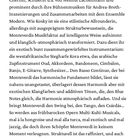
prominent durch ihre Bühnenmusiken für Andrea-Breth-
Inszenierungen und Zusammenarbeiten mit dem Ensemble
Modern. Wie Kosky ist sie eine stilistische Allrounderin,
allerdings mit ausgeprägtem Strukturbewusstsein, die
Monteverdis Musikfaktur auf intelligente Weise aufnimmt
und klanglich-atmosphärisch transformiert. Dazu dient ihr
ein exotisch bunt zusammengewürfeltes Instrumentarium:
die westafrikanische Stegharfe Kora etwa, das arabische
Zupfinstrument Oud, Akkordeon, Bandoneon, Cimbalon,
Banjo, E-Gitarre, Synthesizer… Den Basso Continuo, der bei
Monteverdi das harmonische Fundament bildet, lässt sie
nahezu unangetastet, überlagert dessen Harmonik aber mit
exotischen Klangfarben und additiven Tönen, die, den Blue
Notes gleich, die Harmonie atmosphärisch aufladen. Und sie
bringt Monteverdi den Swing bei, den Tango, den Csárdás…
So werden aus frühbarocken Opern Multi-Kulti-Musicals,
mal à la hongroise und mal alla turca, mal exotisch und mal
jazzig, die doch ihren Schöpfer Monteverdi in keinem
Moment verleugnen. Strukturell ist das raffiniert, und auch