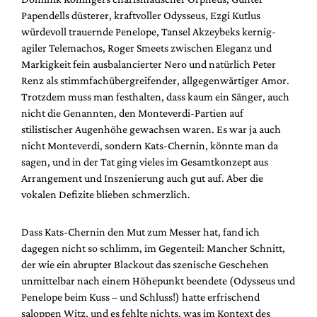
Papendells düsterer, kraftvoller Odysseus, Ezgi Kutlus
würdevoll trauernde Penelope, Tansel Akzeybeks kernig-
agiler Telemachos, Roger Smeets zwischen Eleganz und
Markigkeit fein ausbalancierter Nero und natürlich Peter
Renz als stimmfachübergreifender, allgegenwärtiger Amor.
Trotzdem muss man festhalten, dass kaum ein Sänger, auch
nicht die Genannten, den Monteverdi-Partien auf
stilistischer Augenhöhe gewachsen waren. Es war ja auch
nicht Monteverdi, sondern Kats-Chernin, könnte man da
sagen, und in der Tat ging vieles im Gesamtkonzept aus
Arrangement und Inszenierung auch gut auf. Aber die
vokalen Defizite blieben schmerzlich.
Dass Kats-Chernin den Mut zum Messer hat, fand ich
dagegen nicht so schlimm, im Gegenteil: Mancher Schnitt,
der wie ein abrupter Blackout das szenische Geschehen
unmittelbar nach einem Höhepunkt beendete (Odysseus und
Penelope beim Kuss – und Schluss!) hatte erfrischend
saloppen Witz, und es fehlte nichts, was im Kontext des