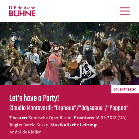
Kritiken
Schauspiel
Musiktheater
Tanz
Crossover
Bühnenwelt
Festivals & Veranstaltungen
Musiktheater
Menschen & Theater
Let’s have a Party!
Themen
Claudio Monteverdi: "Orpheus"/"Odysseus"/"Poppea"
Internationales
Theater:
Komische Oper Berlin
Premiere:
16.09.2012 (UA)
Nachrufe
Regie:
Barrie Kosky
Musikalische Leitung:
Medientipps
André de Ridder