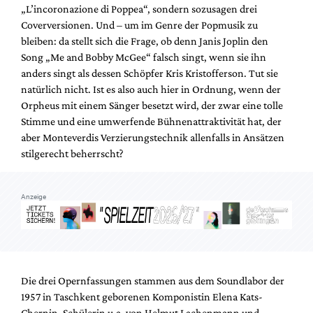
„L’incoronazione di Poppea“, sondern sozusagen drei
Coverversionen. Und – um im Genre der Popmusik zu
bleiben: da stellt sich die Frage, ob denn Janis Joplin den
Song „Me and Bobby McGee“ falsch singt, wenn sie ihn
anders singt als dessen Schöpfer Kris Kristofferson. Tut sie
natürlich nicht. Ist es also auch hier in Ordnung, wenn der
Orpheus mit einem Sänger besetzt wird, der zwar eine tolle
Stimme und eine umwerfende Bühnenattraktivität hat, der
aber Monteverdis Verzierungstechnik allenfalls in Ansätzen
stilgerecht beherrscht?
Anzeige
Die drei Opernfassungen stammen aus dem Soundlabor der
1957 in Taschkent geborenen Komponistin Elena Kats-
Chernin, Schülerin u.a. von Helmut Lachenmann und