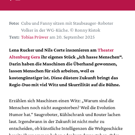
DdB-map
Kalender
Premierensuche
Foto:
Cuba und Fanny sitzen mit Staubsauger-Roboter
Volker in der WG-Küche. © Ronny Ristok
Festival-Planer
Text:
Tobias Prüwer
am 20. September 2025
Hefte
Lena Rucker und Nils Corte inszenieren am
Theater
Alle Hefte
Altenburg Gera
ihr eigenes Stück „Ich hasse Menschen“.
Leseproben
Darin haben die Maschinen die Überhand gewonnen,
lassen Menschen für sich arbeiten, weil es
Podcast
kostengünstiger ist. Diese düstere Zukunft bringt das
Service
Regie-Duo mit viel Witz und Skurrilität auf die Bühne.
Shop / Abo
Erzählen sich Maschinen einen Witz: „Warum sind die
Newsletter
Menschen noch nicht ausgestorben? Weil die Evolution
Redaktion
Humor hat.“ Saugroboter, Kühlschrank und Router lachen
Autor:innen
laut. Irgendwann in der Zukunft ist nicht mehr zu
entscheiden, ob künstliche Intelligenzen die Weltgeschicke
Partner