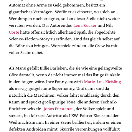
Automat ohne Arme zu Geld gekommen, besitzt ein
gigantisches Vermögen. Wofür er es einsetzt, was sich an
Wendungen noch ereignet, soll an dieser Stelle nicht weiter
verraten werden. Das Autorenduo
Lena Rucker
und Nils
Corte
hatte offensichtlich allerhand Spaß, die abgedrehte
Science-Fiction-Story zu erfinden. Und das gleich selbst auf
die Bühne zu bringen. Wortspiele zünden, die Crew ist mit
voller Sache dabei.
Als Manu gefällt Billie Barleben, die sie wie eine gelangweilte
Göre darstellt, wenn da nicht immer mal das listige Funkeln
in den Augen wäre. Ihre Fanny entwirft
Marie-Luis Kießling
als nervig-gutgelaunte Supernanny. Und dann sind da
natürlich die Maschinen. Volker fährt unablässig durch den
Raum und spuckt großspurige Töne, die anderen Technik-
Entitäten witzeln.
Jonas Fürstenau
, der Volker spielt und
steuert, hat kürzere Auftritte als LKW-Fahrer Klaus und der
Weihnachtsmann. In einer Szene brilliert er, indem er einen
defekten Androiden mimt. Skurrile Verrenkungen vollführt