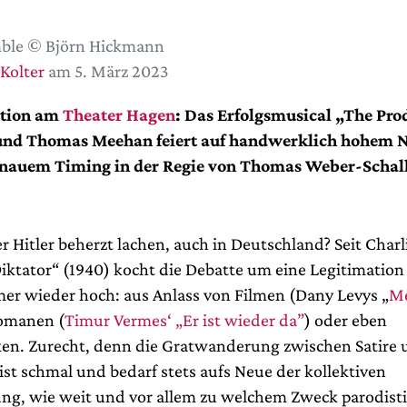
ble © Björn Hickmann
 Kolter
am 5. März 2023
ation am
Theater Hagen
: Das Erfolgsmusical „The Pro
und Thomas Meehan feiert auf handwerklich hohem 
nauem Timing in der Regie von Thomas Weber-Schal
 Hitler beherzt lachen, auch in Deutschland? Seit Charl
iktator“ (1940) kocht die Debatte um eine Legitimation 
er wieder hoch: aus Anlass von Filmen (Dany Levys „
Me
Romanen (
Timur Vermes‘ „Er ist wieder da”
) oder eben
n. Zurecht, denn die Gratwanderung zwischen Satire 
st schmal und bedarf stets aufs Neue der kollektiven
ng, wie weit und vor allem zu welchem Zweck parodist