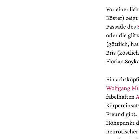
Vor einer li
Köster) zeig
Fassade des
oder die gli
(göttlich, ha
Bris (köstlic
Florian Soyka
Ein achtköpf
Wolfgang Mü
fabelhaften
A
Körpereinsa
Freund gibt. 
Höhepunkt de
neurotischer