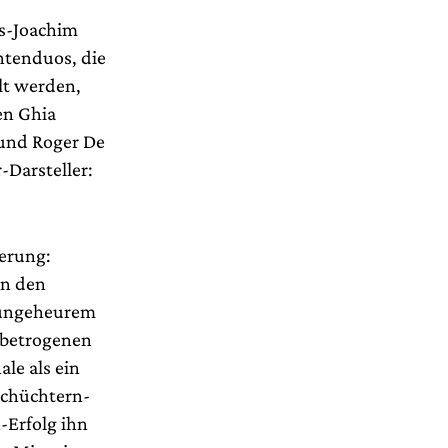
ns-Joachim
ntenduos, die
lt werden,
en Ghia
 und Roger De
r-Darsteller:
erung:
an den
t ungeheurem
 betrogenen
le als ein
schüchtern-
-Erfolg ihn