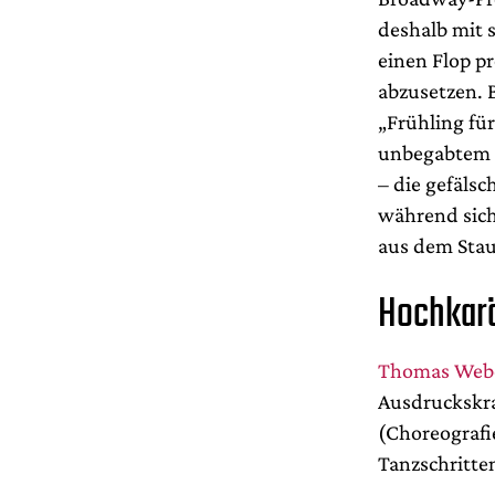
deshalb mit 
einen Flop p
abzusetzen. B
„Frühling für
unbegabtem R
– die gefälsc
während sich
aus dem Sta
Hochkarä
Thomas Webe
Ausdruckskra
(Choreografi
Tanzschritte