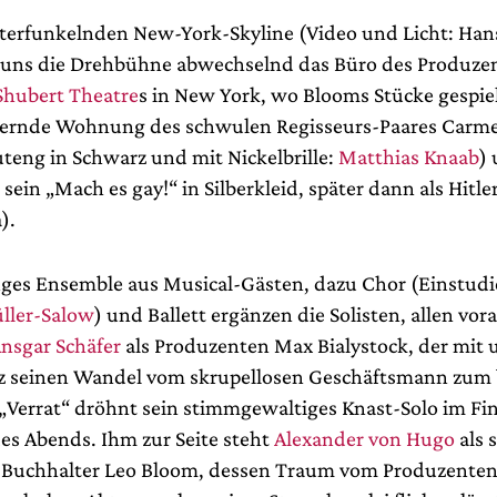
chterfunkelnden New-York-Skyline (Video und Licht: Ha
t uns die Drehbühne abwechselnd das Büro des Produze
Shubert Theatre
s in New York, wo Blooms Stücke gespie
tzernde Wohnung des schwulen Regisseurs-Paares Carm
uteng in Schwarz und mit Nickelbrille:
Matthias Knaab
)
h sein „Mach es gay!“ in Silberkleid, später dann als Hitle
).
iges Ensemble aus Musical-Gästen, dazu Chor (Einstudi
ller-Salow
) und Ballett ergänzen die Solisten, allen vor
nsgar Schäfer
als Produzenten Max Bialystock, der mi
tz seinen Wandel vom skrupellosen Geschäftsmann zum
„Verrat“ dröhnt sein stimmgewaltiges Knast-Solo im Fina
s Abends. Ihm zur Seite steht
Alexander von Hugo
als 
 Buchhalter Leo Bloom, dessen Traum vom Produzenten