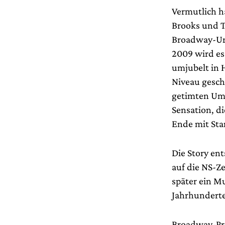
Vermutlich h
Brooks und T
Broadway-Ura
2009 wird es
umjubelt in 
Niveau gesch
getimten Um
Sensation, d
Ende mit Sta
Die Story en
auf die NS-Ze
später ein Mu
Jahrhunderter
Broadway-Pro