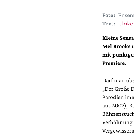
Foto:
Ensem
Text:
Ulrike
Kleine Sens
Mel Brooks 
mit punktge
Premiere.
Darf man über
„Der Große D
Parodien imm
aus 2007), 
Bühnenstücke
Verhöhnung i
Vergewisseru