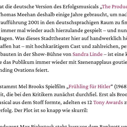
at die deutsche Version des Erfolgsmusicals „
The Produ
homas Meehan deshalb einige Jahre gebraucht, um nac
ufführung 2001 in den deutschsprachigen Raum zu fin
 immer mal wieder auch hierzulande gespielt – und nu
Hagen. Was dieses Stadttheater hier auf handwerklich 
affen hat – mit hochkarätigem Cast und zahlreichen, pe
bauten in der Show-Bühne von
Sandra Linde
– ist eine 
ie das Publikum immer wieder mit Szenenapplaus gouti
nding Ovations feiert.
tstammt Mel Brooks Spielfilm „
Frühling für Hitler
“ (1968
it, die bei den Kritikern zunächst durchfiel. Erst als Bro
sical aus dem Stoff formte, adelten es 12
Tony Awards
z
folg. Der Plot ist so knapp wie skurril:
duzent Max Bialystock steht kurz vor dem Bankrott u