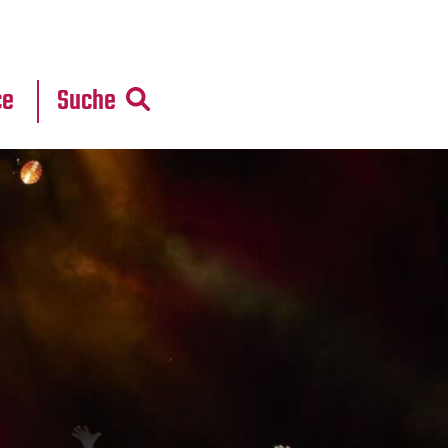
r
daten
ce
Suche