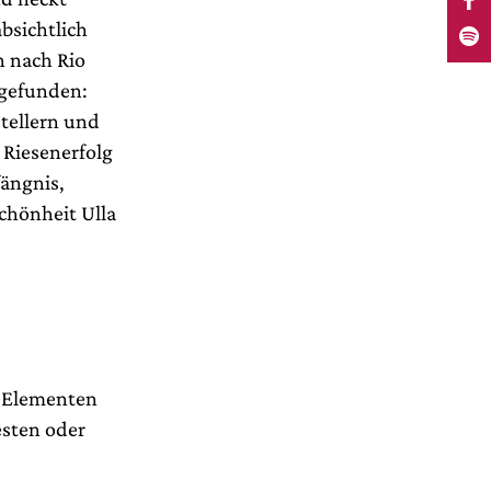
bsichtlich
n nach Rio
n gefunden:
stellern und
 Riesenerfolg
fängnis,
chönheit Ulla
n Elementen
esten oder