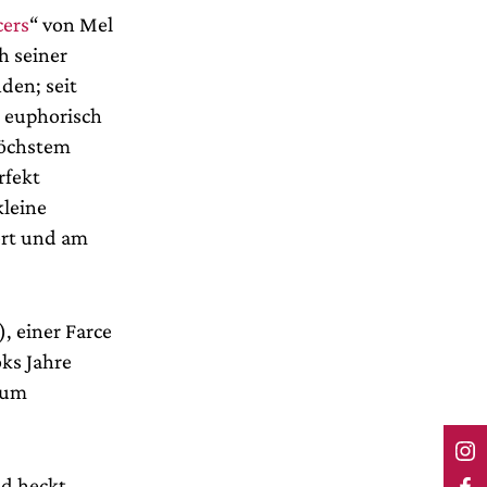
cers
“ von Mel
h seiner
den; seit
n euphorisch
höchstem
rfekt
kleine
ert und am
), einer Farce
oks Jahre
um
nd heckt