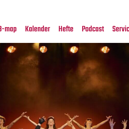
Premierensuche
Alle Hefte
Partne
Festival-Planer
Leseproben
Media
B-map
Kalender
Hefte
Podcast
Servi