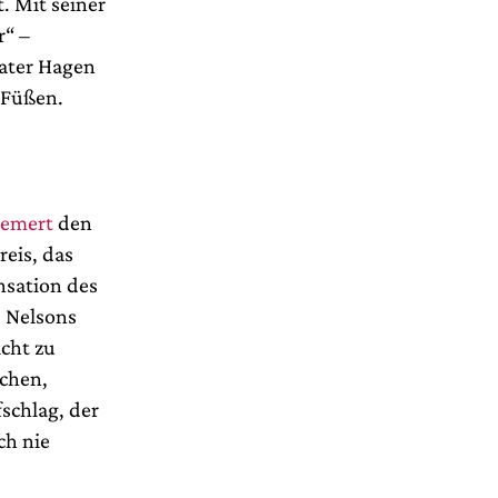
. Mit seiner
r“ –
eater Hagen
 Füßen.
Gemert
den
reis, das
nsation des
. Nelsons
icht zu
chen,
schlag, der
ch nie
.