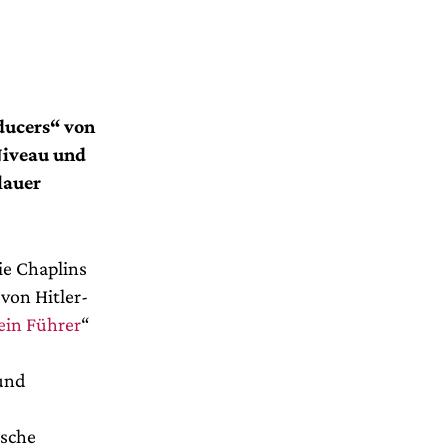
ducers“ von
Niveau und
lauer
ie Chaplins
von Hitler-
in Führer
“
und
ische