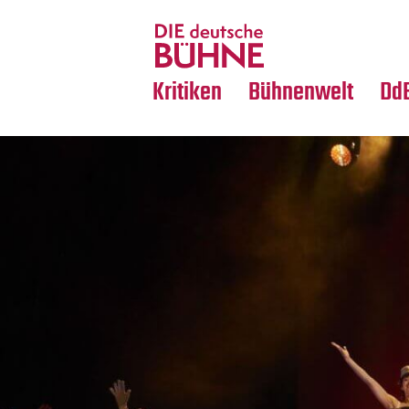
Tanz
Nachrufe
Crossover
Medientipps
Kritiken
Bühnenwelt
Dd