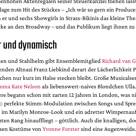
enhohen Aktenregalen seiner Steuerkanzlei fliehen lässt
lage zum Hit des Stückes – „Ich wär so gern ein Produce
 er und sechs Showgirls in Strass-Bikinis das kleine Th
cke an den Broadway – und das Publikum liegt ihnen zu
er und dynamisch
sen und Stahlhelm gibt Ensemblemitglied
Richard van 
nden Altnazi Franz Liebkind derart der Lächerlichkeit P
chen nur kurz im Halse stecken bleibt. Große Musicalse
mma Kate Nelson
als liebenswert-naives Blondchen Ulla
ere begann schon mit zarten 12 Jahren in London, was n
t: perfekte Stimm-Modulation zwischen Songs und Spre
 im Marilyn Monroe-Look und ein adretter Wimpernauf
tzten Rang hinauffliegt – göttlich. Auch die knalligen, do
sen Kostüme von
Yvonne Forster
sind eine Augenweide