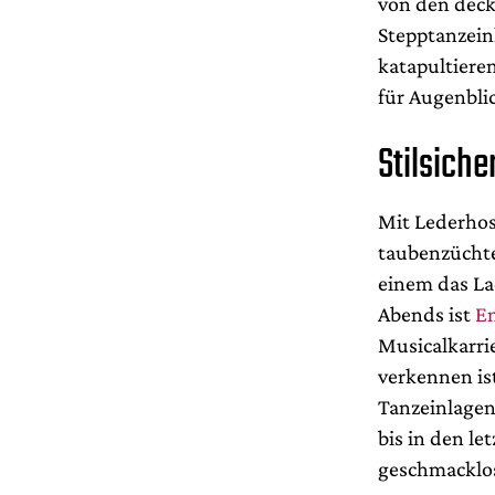
von den deck
Stepptanzein
katapultieren
für Augenbli
Stilsich
Mit Lederho
taubenzüchte
einem das La
Abends ist
E
Musicalkarri
verkennen is
Tanzeinlagen
bis in den le
geschmacklo