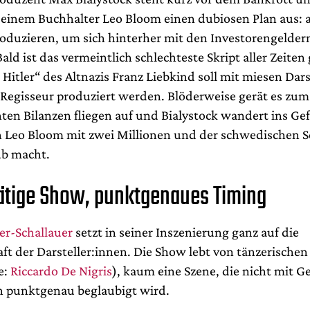
seinem Buchhalter Leo Bloom einen dubiosen Plan aus: a
roduzieren, um sich hinterher mit den Investorengelder
ald ist das vermeintlich schlechteste Skript aller Zeite
 Hitler“ des Altnazis Franz Liebkind soll mit miesen Dar
egisseur produziert werden. Blöderweise gerät es zum
hten Bilanzen fliegen auf und Bialystock wandert ins Ge
 Leo Bloom mit zwei Millionen und der schwedischen S
ub macht.
tige Show, punktgenaues Timing
r-Schallauer
setzt in seiner Inszenierung ganz auf die
ft der Darsteller:innen. Die Show lebt von tänzerische
e:
Riccardo De Nigris
), kaum eine Szene, die nicht mit G
n punktgenau beglaubigt wird.