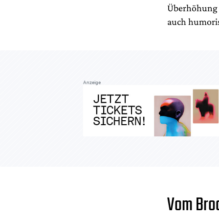
Überhöhung a
auch humoris
Anzeige
Vom Bro