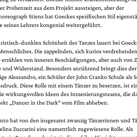
er Probenzeit aus dem Projekt aussteigen, aber der
reograph Stiens hat Goeckes spezifischen Stil eigenst
e seines Lehrers kongenial weitergeführt.
uristisch-dunklen Schönheit des Tanzes lauert bei Goeck
-Menschliches. Die zappelnden, sich kurios verdrehende
 erzählen von inneren Beschädigungen, aber auch von Z
 und Widerstand. Besonders anrührend bringt dies der 
ige Alessandro, ein Schüler der John Cranko Schule als 
ruck. Diese Rolle mit einem Tänzer zu besetzen, ist ein
wie wirkungsvollen Ideen des Inszenierungsteams, die d
ekt „Dancer in the Dark“ vom Film abheben.
nto hat von den insgesamt zwanzig Tänzerinnen und T
elina Zuccarini eine namentlich zugewiesene Rolle. Als