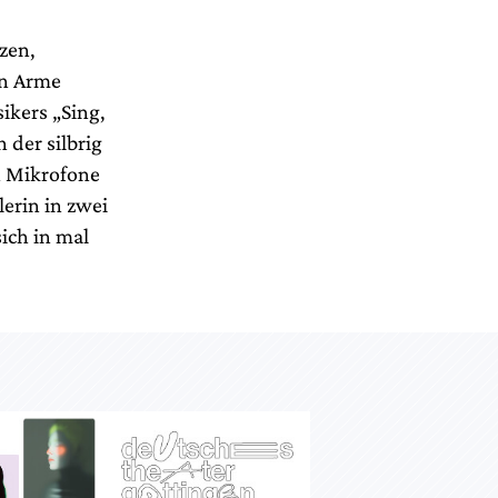
zen,
en Arme
ikers „Sing,
der silbrig
 Mikrofone
erin in zwei
ich in mal