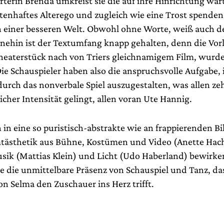
terin Brenda umkreist sie die auf ihre Hinrichtung wa
ttenhaftes Alterego und zugleich wie eine Trost spende
n einer besseren Welt. Obwohl ohne Worte, weiß auch d
nehin ist der Textumfang knapp gehalten, denn die Vorl
heaterstück nach von Triers gleichnamigem Film, wurde
ie Schauspieler haben also die anspruchsvolle Aufgabe, 
urch das nonverbale Spiel auszugestalten, was allen z
icher Intensität gelingt, allen voran Ute Hannig.
in eine so puristisch-abstrakte wie an frappierenden Bi
tästhetik aus Bühne, Kostümen und Video (Anette Ha
sik (Mattias Klein) und Licht (Udo Haberland) bewirke
 die unmittelbare Präsenz von Schauspiel und Tanz, da
n Selma den Zuschauer ins Herz trifft.