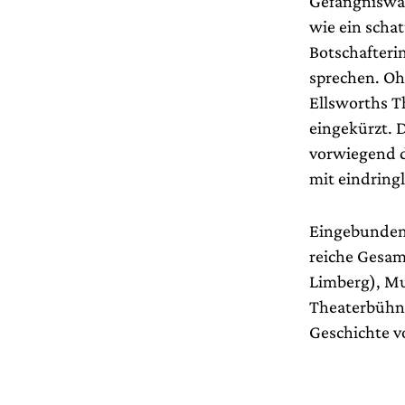
Gefängniswär
wie ein scha
Botschafteri
sprechen. Oh
Ellsworths T
eingekürzt. D
vorwiegend d
mit eindringl
Eingebunden 
reiche Gesam
Limberg), Mu
Theaterbühne
Geschichte vo