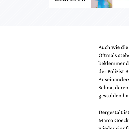
Auch wie die
Oftmals steh
beklemmend d
der Polizist 
Auseinanderse
Selma, deren
gestohlen ha
Dergestalt i
Marco Goecke
wieder sinnf