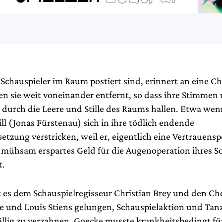
 Schauspieler im Raum postiert sind, erinnert an eine C
en sie weit voneinander entfernt, so dass ihre Stimmen
urch die Leere und Stille des Raums hallen. Etwa we
Bill (Jonas Fürstenau) sich in ihre tödlich endende
tzung verstricken, weil er, eigentlich eine Vertrauensp
 mühsam erspartes Geld für die Augenoperation ihres S
t.
st es dem Schauspielregisseur Christian Brey und den C
 und Louis Stiens gelungen, Schauspielaktion und Tan
ällig zu verzahnen. Goecke musste krankheitsbedingt fü