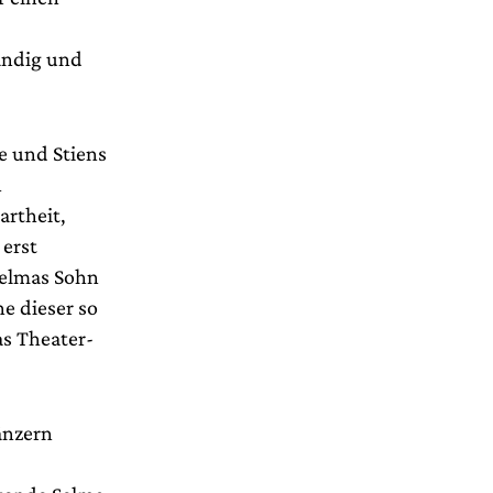
ändig und
e und Stiens
n
artheit,
erst
Selmas Sohn
e dieser so
as Theater-
änzern