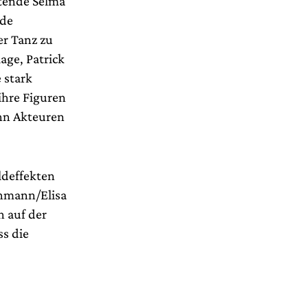
rtende Selma
nde
er Tanz zu
age, Patrick
 stark
ihre Figuren
ehn Akteuren
ldeffekten
chmann/Elisa
n auf der
ss die