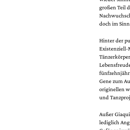
großen Teil d
Nachwuchscho
doch im Sinn
Hinter der p
Existenziell
Tänzerkörper
Lebensfreude
fünfzehnjähr
Gene zum Ausd
originellen 
und Tanzproj
Außer Giaqui
lediglich Ang