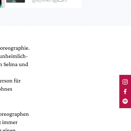
horeographie.
 unheimlich-
nn Selma und
erson für
ohnes
horeographen
z immer
r einen