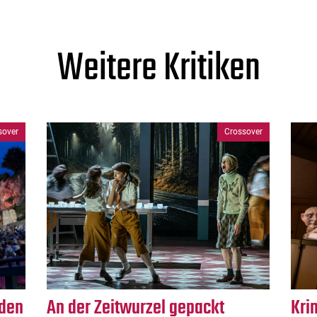
Weitere Kritiken
sover
Crossover
rden
An der Zeitwurzel gepackt
Kri