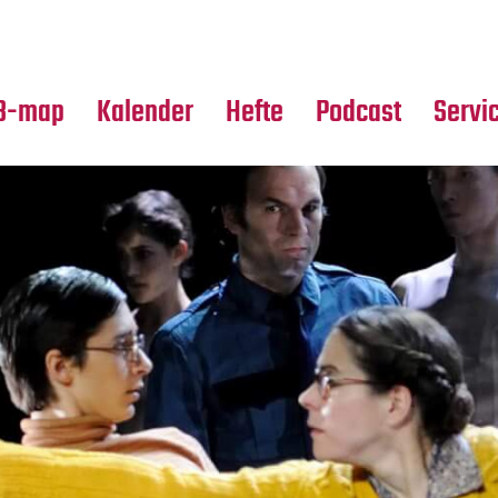
Premierensuche
Alle Hefte
Partne
Festival-Planer
Leseproben
Media
B-map
Kalender
Hefte
Podcast
Servi