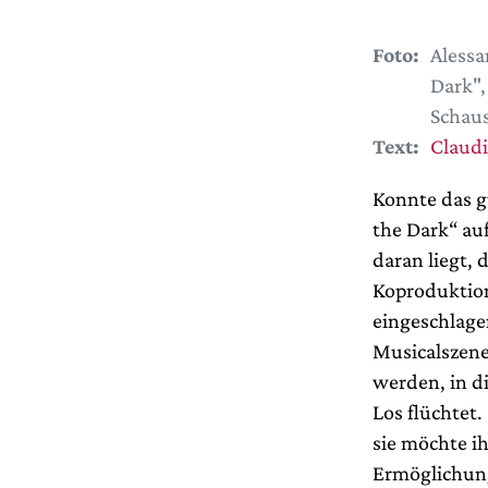
Foto:
Alessa
Dark",
Schaus
Text:
Claudi
Konnte das g
the Dark“ au
daran liegt, 
Koproduktion
eingeschlage
Musicalszene
werden, in d
Los flüchtet.
sie möchte i
Ermöglichung