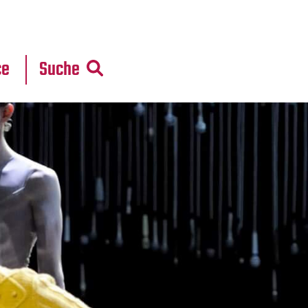
r
daten
ce
Suche