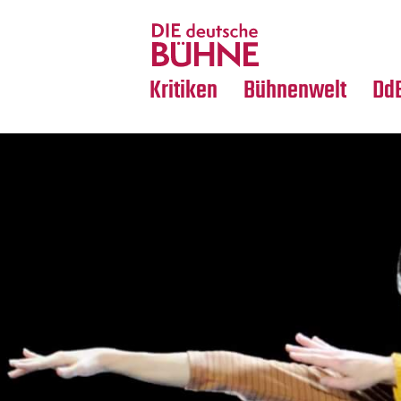
Tanz
Nachrufe
Crossover
Medientipps
Kritiken
Bühnenwelt
Dd