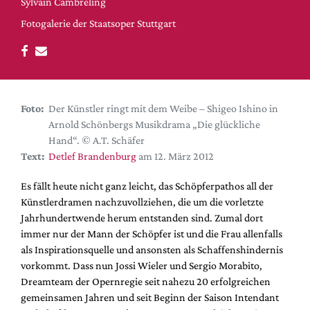
DdB-map
Sylvain Cambreling
Fotogalerie der Staatsoper Stuttgart
Kalender
Premierensuche
Festival-Planer
Hefte
Foto:
Der Künstler ringt mit dem Weibe – Shigeo Ishino in
Alle Hefte
Arnold Schönbergs Musikdrama „Die glückliche
Hand“. © A.T. Schäfer
Leseproben
Text:
Detlef Brandenburg
am 12. März 2012
Podcast
Es fällt heute nicht ganz leicht, das Schöpferpathos all der
Service
Künstlerdramen nachzuvollziehen, die um die vorletzte
Shop / Abo
Jahrhundertwende herum entstanden sind. Zumal dort
immer nur der Mann der Schöpfer ist und die Frau allenfalls
Newsletter
als Inspirationsquelle und ansonsten als Schaffenshindernis
Redaktion
vorkommt. Dass nun Jossi Wieler und Sergio Morabito,
Autor:innen
Dreamteam der Opernregie seit nahezu 20 erfolgreichen
Partner
gemeinsamen Jahren und seit Beginn der Saison Intendant