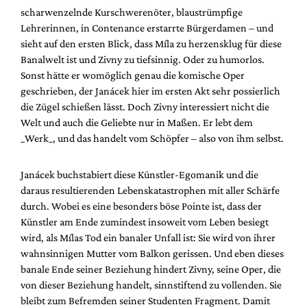
scharwenzelnde Kurschwerenöter, blaustrümpfige
Lehrerinnen, in Contenance erstarrte Bürgerdamen – und
sieht auf den ersten Blick, dass Míla zu herzensklug für diese
Banalwelt ist und Zivny zu tiefsinnig. Oder zu humorlos.
Sonst hätte er womöglich genau die komische Oper
geschrieben, der Janácek hier im ersten Akt sehr possierlich
die Zügel schießen lässt. Doch Zivny interessiert nicht die
Welt und auch die Geliebte nur in Maßen. Er lebt dem
_Werk_, und das handelt vom Schöpfer – also von ihm selbst.
Janácek buchstabiert diese Künstler-Egomanik und die
daraus resultierenden Lebenskatastrophen mit aller Schärfe
durch. Wobei es eine besonders böse Pointe ist, dass der
Künstler am Ende zumindest insoweit vom Leben besiegt
wird, als Mílas Tod ein banaler Unfall ist: Sie wird von ihrer
wahnsinnigen Mutter vom Balkon gerissen. Und eben dieses
banale Ende seiner Beziehung hindert Zivny, seine Oper, die
von dieser Beziehung handelt, sinnstiftend zu vollenden. Sie
bleibt zum Befremden seiner Studenten Fragment. Damit