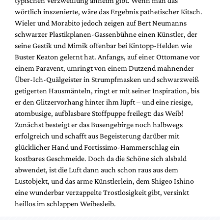
typischen Verzweiflung anheim gibt. Wenn man das
wörtlich inszenierte, wäre das Ergebnis pathetischer Kitsch.
Wieler und Morabito jedoch zeigen auf Bert Neumanns
schwarzer Plastikplanen-Gassenbühne einen Künstler, der
seine Gestik und Mimik offenbar bei Kintopp-Helden wie
Buster Keaton gelernt hat. Anfangs, auf einer Ottomane vor
einem Paravent, umringt von einem Dutzend mahnender
Über-Ich-Quälgeister in Strumpfmasken und schwarzweiß
getigerten Hausmänteln, ringt er mit seiner Inspiration, bis
er den Glitzervorhang hinter ihm lüpft – und eine riesige,
atombusige, aufblasbare Stoffpuppe freilegt: das Weib!
Zunächst besteigt er das Busengebirge noch halbwegs
erfolgreich und schafft aus Begeisterung darüber mit
glücklicher Hand und Fortissimo-Hammerschlag ein
kostbares Geschmeide. Doch da die Schöne sich alsbald
abwendet, ist die Luft dann auch schon raus aus dem
Lustobjekt, und das arme Künstlerlein, dem Shigeo Ishino
eine wunderbar verzappelte Trostlosigkeit gibt, versinkt
heillos im schlappen Weibesleib.