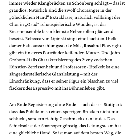
immer wieder Klangbrücken zu Schönberg schlägt – das ist
grandios. Natürlich sind die zwölf Chorsänger in der
„Glücklichen Hand“ Extraklasse, natürlich vollbringt der
Chor in „Osud“ schauspielerische Wunder, ist das
Riesenensemble bis in kleinste Nebenrollen glänzend
besetzt. Rebecca von Lipinski singt eine leuchtend helle,
damenhaft-ausstrahlungsstarke Míla, Rosalind Plowright
gibt ein finsteres Porträt der keifenden Mutter. Und John
Graham-Halls Charakterisierung des Zivny zwischen
Künstler-Zerrissenheit und Professoren-Eitelkeit ist eine
sängerdarstellerische Glanzleistung – mit der
Einschränkung, dass er seiner Figur ein bisschen zu viel
flackerndes Espressivo mit ins Bühnenleben gibt.
Am Ende Begeisterung ohne Ende – auch das ist Stuttgart:
dass das Publikum so einen sperrigen Brocken nicht nur
schluckt, sondern richtig Geschmack dran findet. Das
Schicksal ist der Staatsoper günstig, das Leitungsteam hat
eine glückliche Hand. So ist man auf dem besten Weg, die