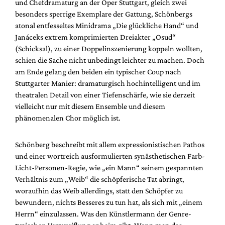
und Chefdramaturg an der Oper Stuttgart, gleich zwei
Mediadaten
besonders sperrige Exemplare der Gattung, Schönbergs
Suche
atonal entfesseltes Minidrama „Die glückliche Hand“ und
Janáceks extrem komprimierten Dreiakter „Osud“
(Schicksal), zu einer Doppelinszenierung koppeln wollten,
schien die Sache nicht unbedingt leichter zu machen. Doch
am Ende gelang den beiden ein typischer Coup nach
Stuttgarter Manier: dramaturgisch hochintelligent und im
theatralen Detail von einer Tiefenschärfe, wie sie derzeit
vielleicht nur mit diesem Ensemble und diesem
phänomenalen Chor möglich ist.
Schönberg beschreibt mit allem expressionistischen Pathos
und einer wortreich ausformulierten synästhetischen Farb-
Licht-Personen-Regie, wie „ein Mann“ seinem gespannten
Verhältnis zum „Weib“ die schöpferische Tat abringt,
woraufhin das Weib allerdings, statt den Schöpfer zu
bewundern, nichts Besseres zu tun hat, als sich mit „einem
Herrn“ einzulassen. Was den Künstlermann der Genre-