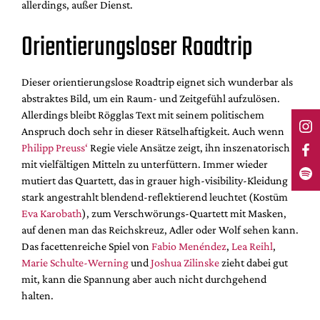
allerdings, außer Dienst.
Orientierungsloser Roadtrip
Dieser orientierungslose Roadtrip eignet sich wunderbar als
abstraktes Bild, um ein Raum- und Zeitgefühl aufzulösen.
Allerdings bleibt Rögglas Text mit seinem politischem
Anspruch doch sehr in dieser Rätselhaftigkeit. Auch wenn
Philipp Preuss‘
Regie viele Ansätze zeigt, ihn inszenatorisch
mit vielfältigen Mitteln zu unterfüttern. Immer wieder
mutiert das Quartett, das in grauer high-visibility-Kleidung
stark angestrahlt blendend-reflektierend leuchtet (Kostüm
Eva Karobath
), zum Verschwörungs-Quartett mit Masken,
auf denen man das Reichskreuz, Adler oder Wolf sehen kann.
Das facettenreiche Spiel von
Fabio Menéndez
,
Lea Reihl
,
Marie Schulte-Werning
und
Joshua Zilinske
zieht dabei gut
mit, kann die Spannung aber auch nicht durchgehend
halten.