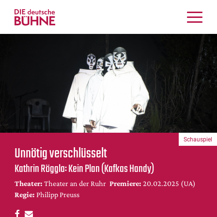
Kritiken
Schauspiel
Musiktheater
Tanz
Crossover
Bühnenwelt
Festivals & Veranstaltungen
Schauspiel
Menschen & Theater
Unnötig verschlüsselt
Themen
Kathrin Röggla: Kein Plan (Kafkas Handy)
Internationales
Theater:
Theater an der Ruhr
Premiere:
20.02.2025 (UA)
Nachrufe
Regie:
Philipp Preuss
Medientipps