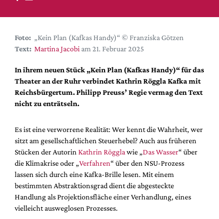
DdB-map
Kalender
Premierensuche
Foto:
„Kein Plan (Kafkas Handy)“ © Franziska Götzen
Text:
Martina Jacobi
am 21. Februar 2025
Festival-Planer
Hefte
In ihrem neuen Stück „Kein Plan (Kafkas Handy)“ für das
Theater an der Ruhr verbindet Kathrin Röggla Kafka mit
Alle Hefte
Reichsbürgertum. Philipp Preuss’ Regie vermag den Text
Leseproben
nicht zu enträtseln.
Podcast
Es ist eine verworrene Realität: Wer kennt die Wahrheit, wer
Service
sitzt am gesellschaftlichen Steuerhebel? Auch aus früheren
Stücken der Autorin
Kathrin Röggla
wie „
Das Wasser
“ über
Shop / Abo
die Klimakrise oder „
Verfahren
“ über den NSU-Prozess
Newsletter
lassen sich durch eine Kafka-Brille lesen. Mit einem
Redaktion
bestimmten Abstraktionsgrad dient die abgesteckte
Autor:innen
Handlung als Projektionsfläche einer Verhandlung, eines
vielleicht ausweglosen Prozesses.
Partner