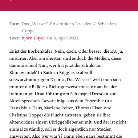
DdB-map
Kalender
Premierensuche
Foto:
Das „Wasser“-Ensemble in Dresden © Sebastian
Hoppe
Festival-Planer
Text:
Björn Hayer
am 8. April 2022
Hefte
Es ist der Borkenkäfer. Nein, doch. Oder besser: die EU. Ja,
Alle Hefte
mitunter. Aber am ehesten sind es doch die Medien, diese
Leseproben
dämonischen! Nun, wer hat jetzt die Schuld am
Klimawandel? In Kathrin Rögglas kraftvoll-
Podcast
schwarzhumorigem Drama „Das Wasser“ wirft man sich
Service
munter die Bälle zu. Richtigerweise müsste man bei der
fulminanten Uraufführung am Schauspiel Dresden von
Shop / Abo
Akten sprechen. Bevor einige aus dem Ensemble (u.a.
Newsletter
Franziskus Claus, Marlene Reiter
, Thomas Eisen und
Redaktion
Christine Hoppe
) die Flucht antreten, geben sie ihre
Aktenordner einem Übriggebliebenen mit. Und der ist nicht
Autor:innen
einmal zuständig, soll er doch eigentlich nur Studien
Partner
auswerten. Also wer war‘s? Dann eben ganz bestimmt die