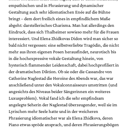
empathischen und in Phrasierung und dynamischer
Gestaltung auch sehr idiomatischen Enée auf die Bühne
bringt – dem dort freilich eines in empfindlichem Maße
abgeht: darstellerisches Charisma. Man hat allerdings den
Eindruck, dass sich Thalheimer sowieso mehr für die Frauen
interessiert. Und Elena Zhidkovas Didon wird man sicher so
bald nicht vergessen: eine selbstverliebte Tragödin, die nicht
mehr aus ihren eigenen Posen herausfindet, neurotisch bis
in die hochexpressive vokale Gestaltung hinein, von
hysterisch flammender Leidenschaft, dabei hochprofiliert in
der dramatischen Diktion. Ob sie oder die Cassandre von
Catherine Naglestad die Heroine des Abends war, das war
anschließend unter den Vokalconnaisseurs umstritten (und
angesichts des Niveaus beider Sängerinnen ein weiteres
Luxusproblem). Vokal fand ich die sehr empfindsam
angelegte Seherin der Naglestad überzeugender, weil sie im
Lyrischen mehr Seele hatte und in der weicheren
Phrasierung idiomatischer war als Elena Zhidkova, deren
Piano etwas spröde ansprach, und deren Phrasierungsbögen