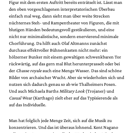
Figur mit dem ersten Auftritt bereits enträtselt ist. Lässt man
den oben vorgeschlagenen interpretatorischen Überbau
einfach mal weg, dann sieht man über weite Strecken
nüchternes Steh- und Rampentheater von Figuren, die mit
blutigen Händen bedeutungsvoll gestikulieren, und eine
nicht nur minimalistische, sondern enervierend minimale
Chorführung. Da hilft auch Olaf Altmanns zunächst
durchaus effektvoller Bühnenkasten nicht mehr: ein
hölzerner Bunker mit einem gewaltigen schwenkbaren Tor
rückwärtig, auf das gern mal Blut herunterprasselt oder bei
der
Chasse royale
auch eine Menge Wasser. Das sind schöne
Bilder von archaischer Wucht. Aber sie wiederholen sich und
nutzen sich dadurch genau so ab wie Thalheimers Posen.
Und auch Michaela Barths
Military Look
(Trojaner) und
Casual Wear
(Karthago) zielt eher auf das Typisierende als
auf das Individuelle.
Man hat folglich jede Menge Zeit, sich auf die Musik zu
konzentrieren. Und das ist überaus lohnend. Kent Nagano