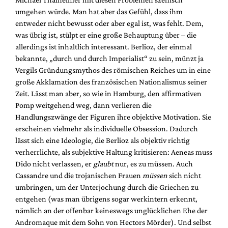
umgehen würde. Man hat aber das Gefühl, dass ihm
entweder nicht bewusst oder aber egal ist, was fehlt. Dem,
was übrig ist, stülpt er eine große Behauptung über – die
allerdings ist inhaltlich interessant. Berlioz, der einmal
bekannte, „durch und durch Imperialist“ zu sein, münzt ja
Vergils Gründungsmythos des römischen Reiches um in eine
große Akklamation des französischen Nationalismus seiner
Zeit. Lässt man aber, so wie in Hamburg, den affirmativen
Pomp weitgehend weg, dann verlieren die
Handlungszwänge der Figuren ihre objektive Motivation. Sie
erscheinen vielmehr als individuelle Obsession. Dadurch
lässt sich eine Ideologie, die Berlioz als objektiv richtig
verherrlichte, als subjektive Haltung kritisieren: Aeneas muss
Dido nicht verlassen, er
glaubt
nur, es zu müssen. Auch
Cassandre und die trojanischen Frauen
müssen
sich nicht
umbringen, um der Unterjochung durch die Griechen zu
entgehen (was man übrigens sogar werkintern erkennt,
nämlich an der offenbar keineswegs unglücklichen Ehe der
Andromaque mit dem Sohn von Hectors Mörder). Und selbst