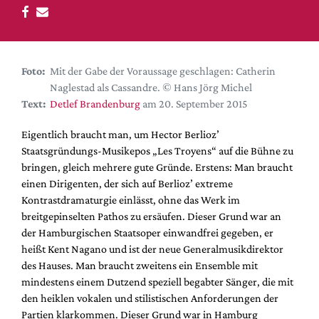
DdB-map
Kalender
Premierensuche
Foto:
Mit der Gabe der Voraussage geschlagen: Catherin
Festival-Planer
Naglestad als Cassandre. © Hans Jörg Michel
Hefte
Text:
Detlef Brandenburg
am 20. September 2015
Alle Hefte
Eigentlich braucht man, um Hector Berlioz’
Leseproben
Staatsgründungs-Musikepos „Les Troyens“ auf die Bühne zu
bringen, gleich mehrere gute Gründe. Erstens: Man braucht
Podcast
einen Dirigenten, der sich auf Berlioz’ extreme
Service
Kontrastdramaturgie einlässt, ohne das Werk im
breitgepinselten Pathos zu ersäufen. Dieser Grund war an
Shop / Abo
der Hamburgischen Staatsoper einwandfrei gegeben, er
Newsletter
heißt Kent Nagano und ist der neue Generalmusikdirektor
Redaktion
des Hauses. Man braucht zweitens ein Ensemble mit
mindestens einem Dutzend speziell begabter Sänger, die mit
Autor:innen
den heiklen vokalen und stilistischen Anforderungen der
Partner
Partien klarkommen. Dieser Grund war in Hamburg