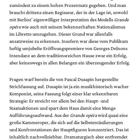
Mediadaten
zumindest zu einem hohen Prozentsatz gegeben. Und man
braucht drittens einen Regisseur, der in der Lage ist, sowohl
Suche
mit Berlioz’ eigenwilliger Interpretation des Modells
Grande
opéra
wie auch mit seinem bekennerhaften Nationalismus
im Libretto umzugehen. Dieser Grund war allenfalls
ansatzweise zu erkennen. Insofern war diese vom Publikum
heftig umjubelte Eröffnungspremiere von Georges Delnons
Intendanz an dem traditionsreichen Hause zwar ein Erfolg,
aber keineswegs in allen Belangen ein überzeugender Erfolg.
Fragen warf bereits die von Pascal Dusapin hergestellte
Strichfassung auf. Dusapin ist ja ein musikhistorisch wacher
Komponist, seine Fassung folgt einer klar erkennbaren
Strategie: Er streicht vor allem bei den Haupt- und
Staatsaktionen und spart dem Haus damit eine Menge
Aufführungsaufwand. Aus der
Grande opéra
wird quasi eine
große Kammeroper, die sich auf die Selbstentäußerungen
und Konfrontationen der Hauptfiguren konzentriert. Das ist
inhaltlich nachvollziehbar. Dramaturgisch aber entfremdet