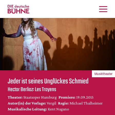
Kritiken
Schauspiel
Musiktheater
Tanz
Crossover
Bühnenwelt
Festivals & Veranstaltungen
Musiktheater
Menschen & Theater
Jeder ist seines Unglückes Schmied
Themen
Hector Berlioz: Les Troyens
Internationales
Theater:
Staatsoper Hamburg
Premiere:
19.09.2015
Nachrufe
Autor(in) der Vorlage:
Vergil
Regie:
Michael Thalheimer
Medientipps
Musikalische Leitung:
Kent Nagano