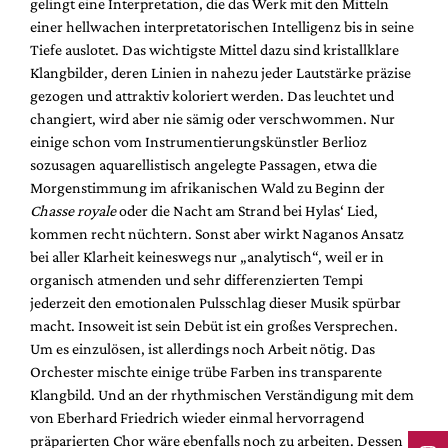
gelingt eine Interpretation, die das Werk mit den Mitteln
einer hellwachen interpretatorischen Intelligenz bis in seine
Tiefe auslotet. Das wichtigste Mittel dazu sind kristallklare
Klangbilder, deren Linien in nahezu jeder Lautstärke präzise
gezogen und attraktiv koloriert werden. Das leuchtet und
changiert, wird aber nie sämig oder verschwommen. Nur
einige schon vom Instrumentierungskünstler Berlioz
sozusagen aquarellistisch angelegte Passagen, etwa die
Morgenstimmung im afrikanischen Wald zu Beginn der
Chasse royale
oder die Nacht am Strand bei Hylas‘ Lied,
kommen recht nüchtern. Sonst aber wirkt Naganos Ansatz
bei aller Klarheit keineswegs nur „analytisch“, weil er in
organisch atmenden und sehr differenzierten Tempi
jederzeit den emotionalen Pulsschlag dieser Musik spürbar
macht. Insoweit ist sein Debüt ist ein großes Versprechen.
Um es einzulösen, ist allerdings noch Arbeit nötig. Das
Orchester mischte einige trübe Farben ins transparente
Klangbild. Und an der rhythmischen Verständigung mit dem
von Eberhard Friedrich wieder einmal hervorragend
präparierten Chor wäre ebenfalls noch zu arbeiten. Dessen