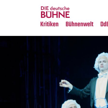
Tanz
Nachrufe
Crossover
Medientipps
Kritiken
Bühnenwelt
Dd