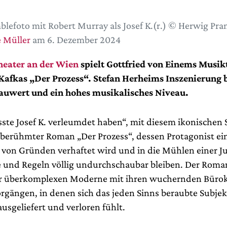
lefoto mit Robert Murray als Josef K.(r.) © Herwig Pr
 Müller
am 6. Dezember 2024
eater an der Wien
spielt Gottfried von Einems Musik
Kafkas „Der Prozess“. Stefan Herheims Inszenierung b
auwert und ein hohes musikalisches Niveau.
te Josef K. verleumdet haben“, mit diesem ikonischen 
 berühmter Roman „Der Prozess“, dessen Protagonist e
von Gründen verhaftet wird und in die Mühlen einer Jus
 und Regeln völlig undurchschaubar bleiben. Der Roma
r überkomplexen Moderne mit ihren wuchernden Bürok
rgängen, in denen sich das jeden Sinns beraubte Subjek
sgeliefert und verloren fühlt.