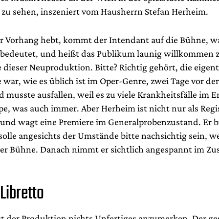
 zu sehen, inszeniert vom Hausherrn Stefan Herheim.
er Vorhang hebt, kommt der Intendant auf die Bühne, wa
 bedeutet, und heißt das Publikum launig willkommen 
dieser Neuproduktion. Bitte? Richtig gehört, die eigent
 war, wie es üblich ist im Oper-Genre, zwei Tage vor de
 musste ausfallen, weil es zu viele Krankheitsfälle im 
pe, was auch immer. Aber Herheim ist nicht nur als Regi
und wagt eine Premiere im Generalprobenzustand. Er bi
olle angesichts der Umstände bitte nachsichtig sein, w
der Bühne. Danach nimmt er sichtlich angespannt im Z
Libretto
ist der Produktion nichts Unfertiges anzumerken. Der g