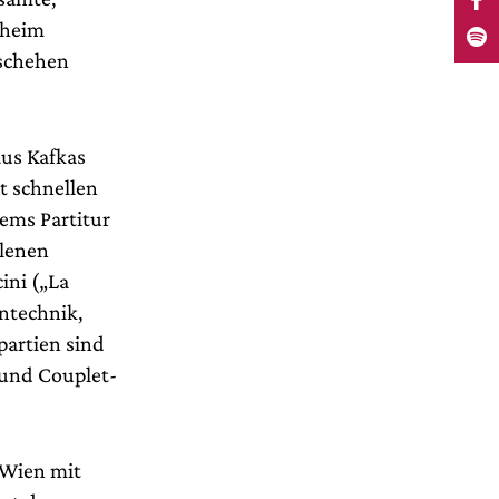
rheim
eschehen
aus Kafkas
t schnellen
ems Partitur
hlenen
ini („La
ntechnik,
partien sind
 und Couplet-
 Wien mit