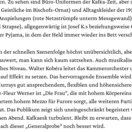
en. Zu sehen sind Büro-Uniformen der Kafka-Zeit, aber 
Geistliche im Bischofs-Ornat) und Alltagskleider der 19
-Anspielungen (rote Netzstrümpfe unterm Messgewand)
Strapse), allgegenwärtig ist Josef K.s beziehungsweise 
r Pyjama, in dem der Held immer wieder ins Bett versc
 in der schnellen Szenenfolge höchst unübersichtlich, ab
uwert, man kann sich kaum sattsehen. Auch musikalisc
hes Niveau. Walter Kobéra leitet das Kammerorchester 
 auf Effekt zu setzen. Das hervorragende Ensemble wird
urrays gut ansprechendem, flexiblen und höhensichere
ne-Fleur Werner ist „Die Frau“, die mit hohem Körperein
ührtem hohem Mezzo für Furore sorgt, alle weiteren Part
tzt. Das Publikum zeigt sich uneingeschränkt begeistert
en Abend. Kafkaesk turbulent. Bleibt zu erwarten, dass
ach dieser „Generalprobe“ noch besser wird.