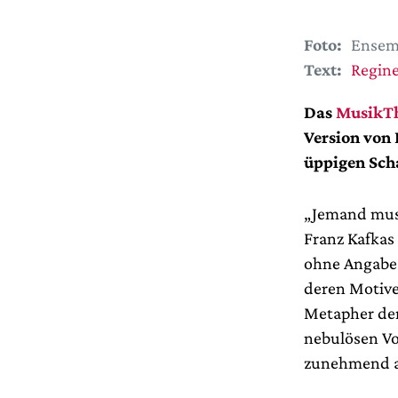
Foto:
Ensemb
Text:
Regine
Das
MusikTh
Version von 
üppigen Sch
„Jemand muss
Franz Kafkas
ohne Angabe 
deren Motive
Metapher de
nebulösen Vo
zunehmend au