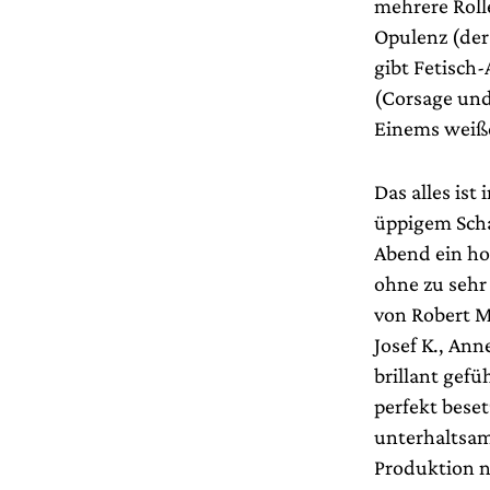
mehrere Roll
Opulenz (der 
gibt Fetisch
(Corsage und 
Einems weiße
Das alles ist
üppigem Scha
Abend ein ho
ohne zu sehr
von Robert M
Josef K., An
brillant gef
perfekt bese
unterhaltsam
Produktion n