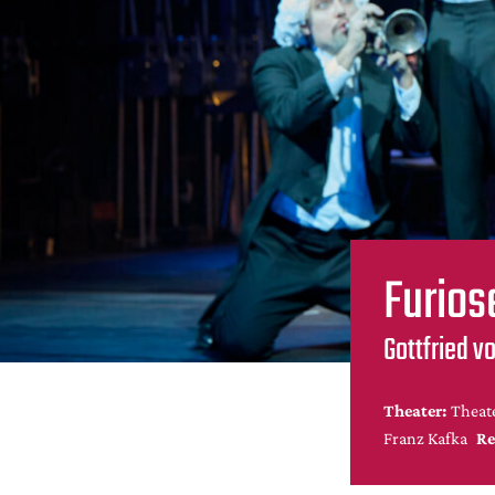
Furios
Gottfried v
Theater:
Theat
Franz Kafka
Re