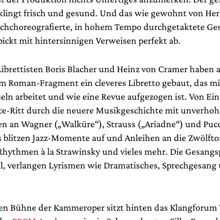
klingt frisch und gesund. Und das wie gewohnt von He
chchoreografierte, in hohem Tempo durchgetaktete G
pickt mit hintersinnigen Verweisen perfekt ab.
ibrettisten Boris Blacher und Heinz von Cramer haben 
Roman-Fragment ein cleveres Libretto gebaut, das mi
ln arbeitet und wie eine Revue aufgezogen ist. Von Ein
orce-Ritt durch die neuere Musikgeschichte mit unverho
n an Wagner („Walküre“), Strauss („Ariadne“) und Pucc
 blitzen Jazz-Momente auf und Anleihen an die Zwölfto
hythmen à la Strawinsky und vieles mehr. Die Gesangs
l, verlangen Lyrismen wie Dramatisches, Sprechgesang
nen Bühne der Kammeroper sitzt hinten das Klangforum