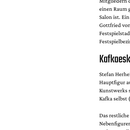
Mitgliedern 
einen Raum g
Salon ist. Ei
Gottfried vo
Festspielsta
Festspielbezi
Kafkaesk
Stefan Herhe
Hauptfigur a
Kunstwerks s
Kafka selbst 
Das restlich
Nebenfiguren 