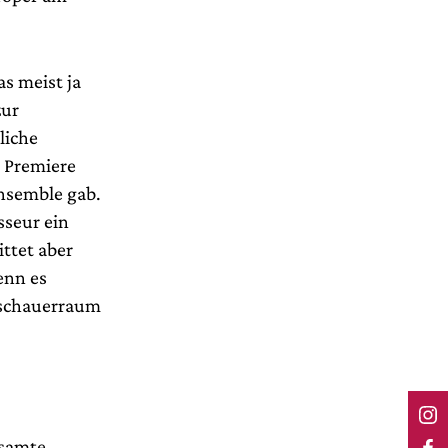
s meist ja
zur
liche
r Premiere
Ensemble gab.
sseur ein
ttet aber
enn es
uschauerraum
esamte,