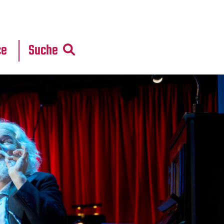
r
daten
ce
Suche