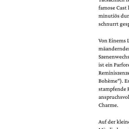
famose Cast 
minutiös dur
schnurrt ges
Von Einems L
mäanderndem 
Szenenwechse
ist ein Parf
Reminiszenze
Bohème“). Es
stampfende R
anspruchsvol
Charme.
Auf der klei