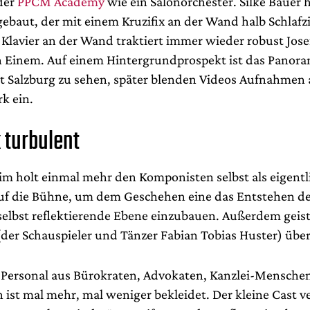
der
PPCM Academy
wie ein Salonorchester. Silke Bauer 
ebaut, der mit einem Kruzifix an der Wand halb Schlaf
n Klavier an der Wand traktiert immer wieder robust Josef
n Einem. Auf einem Hintergrundprospekt ist das Panora
dt Salzburg zu sehen, später blenden Videos Aufnahmen
rk ein.
 turbulent
im holt einmal mehr den Komponisten selbst als eigentl
uf die Bühne, um dem Geschehen eine das Entstehen d
elbst reflektierende Ebene einzubauen. Außerdem geist
(der Schauspieler und Tänzer Fabian Tobias Huster) über
e Personal aus Bürokraten, Advokaten, Kanzlei-Mensche
ist mal mehr, mal weniger bekleidet. Der kleine Cast ve