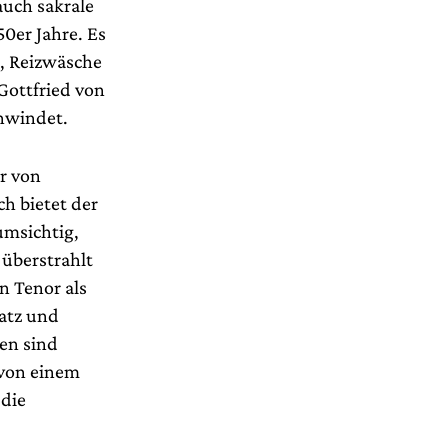
auch sakrale
50er Jahre. Es
, Reizwäsche
Gottfried von
hwindet.
er von
h bietet der
umsichtig,
 überstrahlt
n Tenor als
satz und
ien sind
 von einem
 die