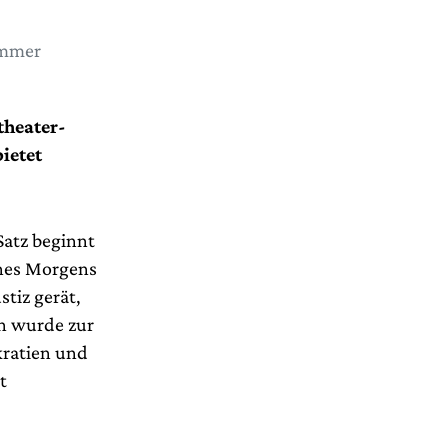
ammer
theater-
ietet
Satz beginnt
ines Morgens
tiz gerät,
n wurde zur
ratien und
t