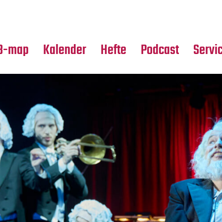
Premierensuche
Alle Hefte
Partne
Festival-Planer
Leseproben
Media
B-map
Kalender
Hefte
Podcast
Servi