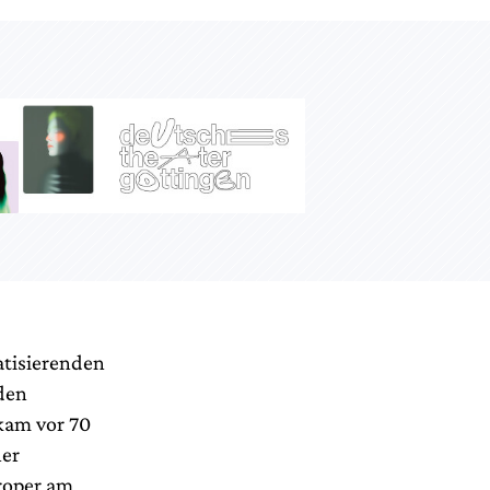
atisierenden
 den
 kam vor 70
ner
roper am