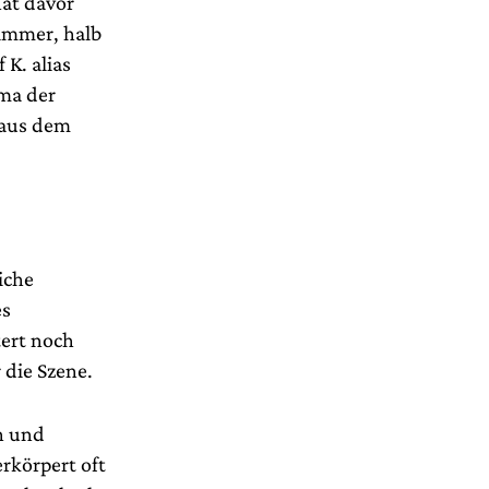
hat davor
zimmer, halb
 K. alias
ma der
 aus dem
iche
es
ert noch
 die Szene.
n und
rkörpert oft