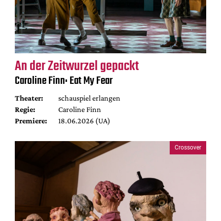
An der Zeitwurzel gepackt
Caroline Finn: Eat My Fear
Theater:
schauspiel erlangen
Regie:
Caroline Finn
Premiere:
18.06.2026 (UA)
Crossover