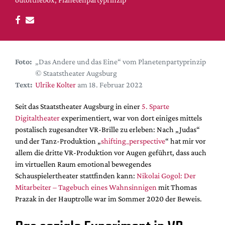
DdB-map
Kalender
Premierensuche
Festival-Planer
Foto:
„Das Andere und das Eine“ vom Planetenpartyprinzip
Hefte
© Staatstheater Augsburg
Text:
Ulrike Kolter
am 18. Februar 2022
Alle Hefte
Leseproben
Seit das Staatstheater Augsburg in einer
5. Sparte
Digitaltheater
experimentiert, war von dort einiges mittels
Podcast
postalisch zugesandter VR-Brille zu erleben: Nach „Judas“
Service
und der Tanz-Produktion „
shifting_perspective
“ hat mir vor
allem die dritte VR-Produktion vor Augen geführt, dass auch
Shop / Abo
im virtuellen Raum emotional bewegendes
Newsletter
Schauspielertheater stattfinden kann:
Nikolai Gogol: Der
Redaktion
Mitarbeiter – Tagebuch eines Wahnsinnigen
mit Thomas
Prazak in der Hauptrolle war im Sommer 2020 der Beweis.
Autor:innen
Partner