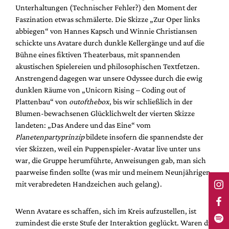
Unterhaltungen (Technischer Fehler?) den Moment der
Faszination etwas schmälerte. Die Skizze „Zur Oper links
abbiegen“ von Hannes Kapsch und Winnie Christiansen
schickte uns Avatare durch dunkle Kellergänge und auf die
Bühne eines fiktiven Theaterbaus, mit spannenden
akustischen Spielereien und philosophischen Textfetzen.
Anstrengend dagegen war unsere Odyssee durch die ewig
dunklen Räume von „Unicorn Rising – Coding out of
Plattenbau“ von
outofthebox
, bis wir schließlich in der
Blumen-bewachsenen Glücklichwelt der vierten Skizze
landeten: „Das Andere und das Eine“ vom
Planetenpartyprinzip
bildete insofern die spannendste der
vier Skizzen, weil ein Puppenspieler-Avatar live unter uns
war, die Gruppe herumführte, Anweisungen gab, man sich
paarweise finden sollte (was mir und meinem Neunjährigen
mit verabredeten Handzeichen auch gelang).
Wenn Avatare es schaffen, sich im Kreis aufzustellen, ist
zumindest die erste Stufe der Interaktion geglückt. Waren die