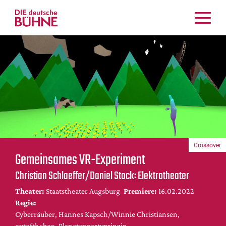
Kritiken
Schauspiel
Musiktheater
Tanz
Crossover
Bühnenwelt
Festivals & Veranstaltungen
Crossover
Menschen & Theater
Gemeinsames VR-Experiment
Themen
Christian Schlaeffer/Daniel Stock: Elektrotheater
Internationales
Theater:
Staatstheater Augsburg
Premiere:
16.02.2022
Nachrufe
Regie:
Medientipps
Cyberräuber, Hannes Kapsch/Winnie Christiansen,
outofthebox, Planetenpartyprinzip