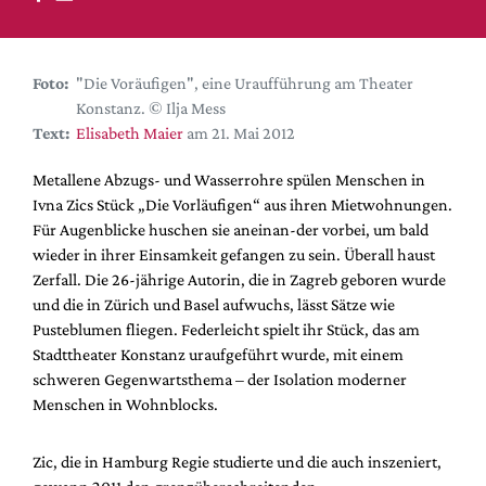
DdB-map
Kalender
Premierensuche
Foto:
"Die Voräufigen", eine Uraufführung am Theater
Konstanz. © Ilja Mess
Festival-Planer
Text:
Elisabeth Maier
am 21. Mai 2012
Hefte
Metallene Abzugs- und Wasserrohre spülen Menschen in
Alle Hefte
Ivna Zics Stück „Die Vorläufigen“ aus ihren Mietwohnungen.
Leseproben
Für Augenblicke huschen sie aneinan-der vorbei, um bald
wieder in ihrer Einsamkeit gefangen zu sein. Überall haust
Podcast
Zerfall. Die 26-jährige Autorin, die in Zagreb geboren wurde
Service
und die in Zürich und Basel aufwuchs, lässt Sätze wie
Pusteblumen fliegen. Federleicht spielt ihr Stück, das am
Shop / Abo
Stadttheater Konstanz uraufgeführt wurde, mit einem
Newsletter
schweren Gegenwartsthema – der Isolation moderner
Redaktion
Menschen in Wohnblocks.
Autor:innen
Zic, die in Hamburg Regie studierte und die auch inszeniert,
Partner