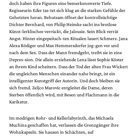
doch haben ihre Figuren eine bemerkenswerte Tiefe.
Regisseurin Eder tas-tet sich klug an die starken Gefühle der
Gehetzten heran. Behutsam öffnet der kontrollsüchtige
Dichter Bernhard, von Philip Heimke sacht ins brotlose
Künst-lerklischee verrückt, die Jalousie. Sein Blick verrät
Angst. Hinter eingepeitsch-ten Ritualen lauert Schmerz. Jana
Alexa Rödiger und Max Hemmersdorfer jog-gen vor und
nach dem Sex. Dass der Mann fremdgeht, treibt sie in eine
Depres-sion. Die allein erziehende Lena lässt Sophie Köster
an ihrem Kind scheitern. Dass der Tod der alten Frau Wickert
die ungleichen Menschen einander nahe bringt, ist ein
intelligenter Kunstgriff der Autorin. Und doch bleiben sie
sich fremd. Zeljco Marovic entgleitet die Dame, deren
Sterben öffentlich wird, mit Besen und Flachmann in die
Karikatur.
Im modrigen Rohr- und Kellerlabyrinth, das Michaela
Muchina geschaffen hat, verlassen die Grenzgänger ihre
Wohnkapseln. Sie hausen in Schächten, auf