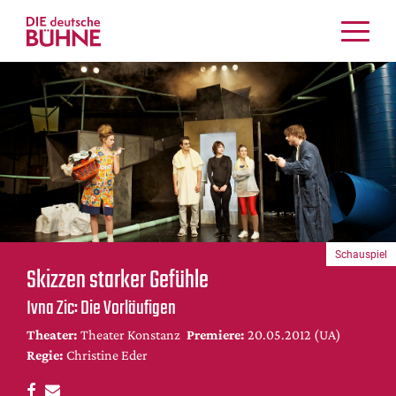
Kritiken
Schauspiel
Musiktheater
Tanz
Crossover
Bühnenwelt
Festivals & Veranstaltungen
Schauspiel
Menschen & Theater
Skizzen starker Gefühle
Themen
Ivna Zic: Die Vorläufigen
Internationales
Theater:
Theater Konstanz
Premiere:
20.05.2012 (UA)
Nachrufe
Regie:
Christine Eder
Medientipps