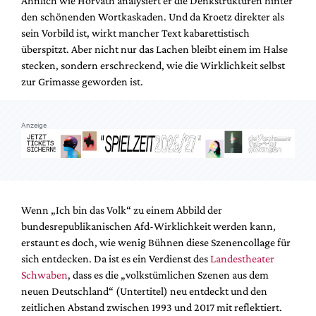
Ähnlich wie Horvàth analysiert er die Denkstrukturen hinter
Mediadaten
den schönenden Wortkaskaden. Und da Kroetz direkter als
Suche
sein Vorbild ist, wirkt mancher Text kabarettistisch
überspitzt. Aber nicht nur das Lachen bleibt einem im Halse
stecken, sondern erschreckend, wie die Wirklichkeit selbst
zur Grimasse geworden ist.
Anzeige
Wenn „Ich bin das Volk“ zu einem Abbild der
bundesrepublikanischen Afd-Wirklichkeit werden kann,
erstaunt es doch, wie wenig Bühnen diese Szenencollage für
sich entdecken. Da ist es ein Verdienst des
Landestheater
Schwaben
, dass es die „volkstümlichen Szenen aus dem
neuen Deutschland“ (Untertitel) neu entdeckt und den
zeitlichen Abstand zwischen 1993 und 2017 mit reflektiert.