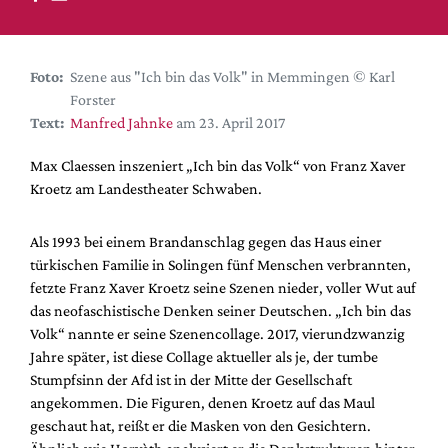
DdB-map
Kalender
Premierensuche
Foto:
Szene aus "Ich bin das Volk" in Memmingen © Karl
Forster
Festival-Planer
Text:
Manfred Jahnke
am 23. April 2017
Hefte
Max Claessen inszeniert „Ich bin das Volk“ von Franz Xaver
Alle Hefte
Kroetz am Landestheater Schwaben.
Leseproben
Podcast
Als 1993 bei einem Brandanschlag gegen das Haus einer
türkischen Familie in Solingen fünf Menschen verbrannten,
Service
fetzte Franz Xaver Kroetz seine Szenen nieder, voller Wut auf
das neofaschistische Denken seiner Deutschen. „Ich bin das
Shop / Abo
Volk“ nannte er seine Szenencollage. 2017, vierundzwanzig
Newsletter
Jahre später, ist diese Collage aktueller als je, der tumbe
Redaktion
Stumpfsinn der Afd ist in der Mitte der Gesellschaft
Autor:innen
angekommen. Die Figuren, denen Kroetz auf das Maul
geschaut hat, reißt er die Masken von den Gesichtern.
Partner