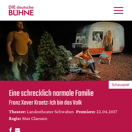
Kritiken
Schauspiel
Musiktheater
Tanz
Crossover
Bühnenwelt
Festivals & Veranstaltungen
Schauspiel
Menschen & Theater
Eine schrecklich normale Familie
Themen
Franz Xaver Kroetz: Ich bin das Volk
Internationales
Theater:
Landestheater Schwaben
Premiere:
22.04.2017
Nachrufe
Regie:
Max Claessen
Medientipps