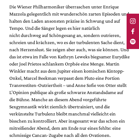
Die Wiener Philharmoniker überraschen unter Enrique
Mazzola gelegentlich mit wunderschön zarten Episoden und
halten den Laden ansonsten präzise in Schwung und auf
Tempo. Und die Sänger legen es hier natürlich
nicht durchweg auf Schöngesang an, sondern outrieren,
schreien und krächzen, wo es der turbulenten Sache dient,
nach Herzenslust. Sie zeigen aber auch, was sie können. Und
das ist etwa im Falle von Kathryn Leweks biegsamer Eurydike
oder Joel Prietos schlankem Orphée eine Menge. Martin
Winkler macht aus dem Jupiter einen komischen Kintopp-
Onkel, Marcel Beekman verpasst dem Pluto eine Portion
Transvestiten-Outriertheit – und Anne Sofie von Otter stellt
L’Opinion publique als große schwarze Anstandsdame auf
die Bühne. Manche an diesem Abend vorgeführte
Sexgymnastik wirkt ziemlich übertrainiert, und die
verkünstelte Turbulenz bleibt manchmal vielleicht ein
bisschen zu kontrolliert. Aber insgesamt war das schon ein
mitreißender Abend, dem am Ende nur eines fehlte: eine
schmissige Cancan-Zugabe nach all den Ovationen.