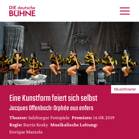
Kritiken
Schauspiel
Musiktheater
Tanz
Crossover
Bühnenwelt
Festivals & Veranstaltungen
Musiktheater
Menschen & Theater
Eine Kunstform feiert sich selbst
Themen
Jacques Offenbach: Orphée aux enfers
Internationales
Theater:
Salzburger Festspiele
Premiere:
14.08.2019
Nachrufe
Regie:
Barrie Kosky
Musikalische Leitung:
Medientipps
Enrique Mazzola