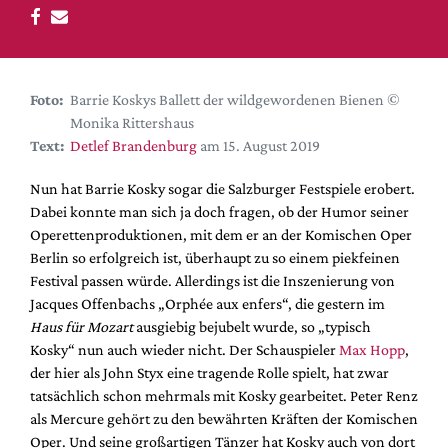
DdB-map
Kalender
Premierensuche
Foto:
Barrie Koskys Ballett der wildgewordenen Bienen ©
Festival-Planer
Monika Rittershaus
Hefte
Text:
Detlef Brandenburg
am 15. August 2019
Alle Hefte
Nun hat Barrie Kosky sogar die Salzburger Festspiele erobert.
Leseproben
Dabei konnte man sich ja doch fragen, ob der Humor seiner
Operettenproduktionen, mit dem er an der Komischen Oper
Podcast
Berlin so erfolgreich ist, überhaupt zu so einem piekfeinen
Service
Festival passen würde. Allerdings ist die Inszenierung von
Jacques Offenbachs „Orphée aux enfers“, die gestern im
Shop / Abo
Haus für Mozart
ausgiebig bejubelt wurde, so „typisch
Newsletter
Kosky“ nun auch wieder nicht. Der Schauspieler
Max Hopp
,
Redaktion
der hier als John Styx eine tragende Rolle spielt, hat zwar
tatsächlich schon mehrmals mit Kosky gearbeitet. Peter Renz
Autor:innen
als Mercure gehört zu den bewährten Kräften der Komischen
Partner
Oper. Und seine großartigen Tänzer hat Kosky auch von dort