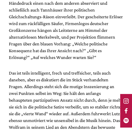
Händedruck einen nach dem anderen abserviert und
schließlich auch Tannhäuser ihrer politischen
Gleichschaltungs-Räson einverleibt. Der gescheiterte Erlöser
wird zum rückfälligen Säufer, Firmenlogos deutscher
Großkonzerne hängen als Leitsterne am Himmel der
alternativlosen Merkelwelt, und per Projektion flimmern
Fragen über den blauen Vorhang: „Welche politische
Konsequenz hat das Ihrer Ansicht nach?“ „Gibt es
Erlösung?“ „Auf welches Wunder warten Sie?“
Das ist teils intelligent, frech und treffsicher, teils auch
daneben, aber es diskutiert die im Stück verhandelten
Fragen. Allerdings steht sich die mutige Inszenierung an
zwei Punkten selbst im Weg: Sie hält den anfangs
behaupteten partizipativen Ansatz nicht durch, denn je mehr
sie sich in die politische Satire verbeißt, um so stabiler richtet
sie die „vierte Wand“ wieder auf. Außerdem fuhrwerkt Lutz
ebenso unmotiviert wie unsensibel in die Musik hinein. Dass
Wolfram in seinem Lied an den Abendstern das bewusste