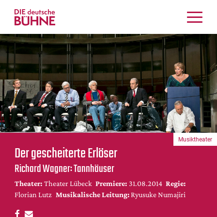
Kritiken
Schauspiel
Musiktheater
Tanz
Crossover
Bühnenwelt
Festivals & Veranstaltungen
Musiktheater
Menschen & Theater
Der gescheiterte Erlöser
Themen
Richard Wagner: Tannhäuser
Internationales
Theater:
Theater Lübeck
Premiere:
31.08.2014
Regie:
Nachrufe
Florian Lutz
Musikalische Leitung:
Ryusuke Numajiri
Medientipps