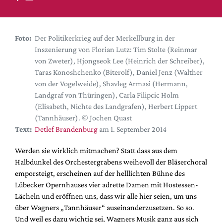
DdB-map
Kalender
Premierensuche
Foto:
Der Politikerkrieg auf der Merkellburg in der
Inszenierung von Florian Lutz: Tim Stolte (Reinmar
Festival-Planer
von Zweter), Hjongseok Lee (Heinrich der Schreiber),
Hefte
Taras Konoshchenko (Biterolf), Daniel Jenz (Walther
von der Vogelweide), Shavleg Armasi (Hermann,
Alle Hefte
Landgraf von Thüringen), Carla Filipcic Holm
Leseproben
(Elisabeth, Nichte des Landgrafen), Herbert Lippert
(Tannhäuser). © Jochen Quast
Podcast
Text:
Detlef Brandenburg
am 1. September 2014
Service
Werden sie wirklich mitmachen? Statt dass aus dem
Shop / Abo
Halbdunkel des Orchestergrabens weihevoll der Bläserchoral
Newsletter
emporsteigt, erscheinen auf der helllichten Bühne des
Redaktion
Lübecker Opernhauses vier adrette Damen mit Hostessen-
Lächeln und eröffnen uns, dass wir alle hier seien, um uns
Autor:innen
über Wagners „Tannhäuser“ auseinanderzusetzen. So so.
Partner
Und weil es dazu wichtig sei, Wagners Musik ganz aus sich