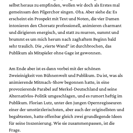
Mediadaten
selbst heraus zu empfinden, wollen wir doch als Erstes mal
gemeinsam den Pilgerchor singen. Oha. Aber siehe da: Es
Suche
erscheint ein Prospekt mit Text und Noten, die vier Damen
intonieren den Chorsatz professionell, animieren charmant
und dirigieren energisch, und statt zu murren, summt und
brummt es um mich herum nach zaghaftem Beginn bald
sehr traulich. Die „vierte Wand“ ist durchbrochen, das
Publikum als Mitspieler ohne Gage ist gewonnen.
Am Ende aber ist es dann vorbei mit der schönen
Zweieinigkeit von Bühnenwelt und Publikum. Da ist, was als
animierende Mitmach-Show begonnen hatte, in eine
provozierende Parabel auf Merkel-Deutschland und seine
Alternativlos-Politik umgeschlagen, und es rumort heftig im
Publikum. Florian Lutz, unter den jungen Opernregisseuren
einer der umstürzlerischsten, aber auch der originellsten und
begabtesten, hatte offenbar gleich zwei grundlegende Ideen
für seine Inszenierung. Wie sie zusammenpassen, ist die
Frage.