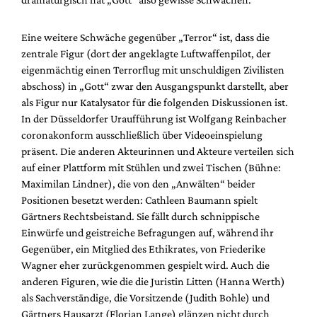
Eine weitere Schwäche gegenüber „Terror“ ist, dass die
zentrale Figur (dort der angeklagte Luftwaffenpilot, der
eigenmächtig einen Terrorflug mit unschuldigen Zivilisten
abschoss) in „Gott“ zwar den Ausgangspunkt darstellt, aber
als Figur nur Katalysator für die folgenden Diskussionen ist.
In der Düsseldorfer Uraufführung ist Wolfgang Reinbacher
coronakonform ausschließlich über Videoeinspielung
präsent. Die anderen Akteurinnen und Akteure verteilen sich
auf einer Plattform mit Stühlen und zwei Tischen (Bühne:
Maximilan Lindner), die von den „Anwälten“ beider
Positionen besetzt werden: Cathleen Baumann spielt
Gärtners Rechtsbeistand. Sie fällt durch schnippische
Einwürfe und geistreiche Befragungen auf, während ihr
Gegenüber, ein Mitglied des Ethikrates, von Friederike
Wagner eher zurückgenommen gespielt wird. Auch die
anderen Figuren, wie die die Juristin Litten (Hanna Werth)
als Sachverständige, die Vorsitzende (Judith Bohle) und
Gärtners Hausarzt (Florian Lange) glänzen nicht durch