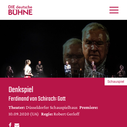
Kritiken
Schauspiel
Musiktheater
Tanz
Crossover
Bühnenwelt
Festivals & Veranstaltungen
Schauspiel
Menschen & Theater
Denkspiel
Themen
Ferdinand von Schirach: Gott
Internationales
Theater:
Düsseldorfer Schauspielhaus
Premiere:
Nachrufe
10.09.2020 (UA)
Regie:
Robert Gerloff
Medientipps