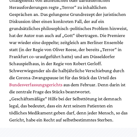
Unabgelenkt von ästhetischen oder darstellerischen
Mediadaten
Herausforderungen regte „Terror“ zu inhaltlichen
Suche
Gesprächen an. Das gelungene Grundrezept der juristischen
Diskussion über einen konkreten Fall, der auf ein
grundsätzliches philosophisch-politisches Problem hinweist,
hat der Autor nun auch auf „Gott“ übertragen. Die Premiere
war wieder eine doppelte; zeitgleich am Berliner Ensemble
statt (in der Regie von Oliver Reese, der bereits „Terror“ in
Frankfurt co-uraufgeführt hatte) und am Düsseldorfer
Schauspielhaus, in der Regie von Robert Gerloff.
Schwerwiegender als die halbjährliche Verschiebung durch
die Corona-Zwangspause ist für das Stück das Urteil des
Bundesverfassungsgerichts
aus dem Februar. Denn darin ist
die zentrale Frage des Stücks beantwortet.
„Geschäftsmäßige“ Hilfe bei der Selbsttötung ist demnach
legal, das bedeutet, dass ein Arzt seinem Patienten ein
tödliches Medikament geben darf, denn jeder Mensch, so das
Gericht, habe ein Recht auf selbstbestimmtes Sterben.