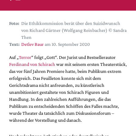
DdB-map
Kalender
Premierensuche
Foto:
Die Ethikkommission berät über den Suizidwunsch
von Richard Gärtner (Wolfgang Reinbacher) © Sandra
Festival-Planer
Then
Hefte
Text:
Detlev Baur
am 10. September 2020
Alle Hefte
Auf „
Terror
“ folgt „Gott“. Der Jurist und Bestsellerautor
Leseproben
Ferdinand von Schirach
war mit seinem ersten Theaterstück,
das vor fünf Jahren Premiere hatte, beim Publikum extrem
Podcast
erfolgreich. Das Feuilleton konnte sich mit dem
Service
Gerichtsdrama nicht anfreunden, zu künstlerisch
unambitioniert gestaltete von Schirach Figuren und
Shop / Abo
Handlung. In den zahlreichen Aufführungen, die das
Newsletter
Publikum zu entscheidenden Schöffen des Falles machte,
Redaktion
wurde Theater da tatsächlich zum Diskussionsforum –
während der Vorstellung und danach.
Autor:innen
Partner