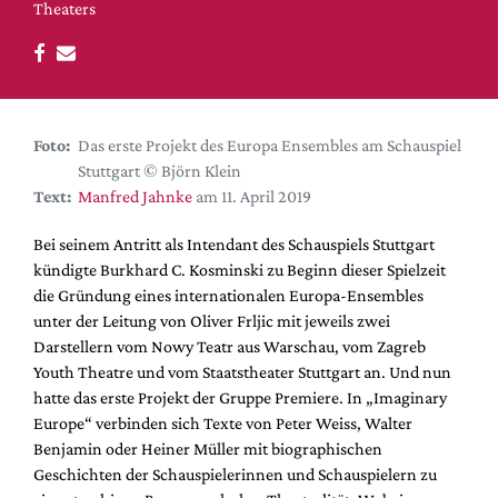
DdB-map
Theaters
Kalender
Premierensuche
Festival-Planer
Foto:
Das erste Projekt des Europa Ensembles am Schauspiel
Hefte
Stuttgart © Björn Klein
Alle Hefte
Text:
Manfred Jahnke
am 11. April 2019
Leseproben
Bei seinem Antritt als Intendant des Schauspiels Stuttgart
Podcast
kündigte Burkhard C. Kosminski zu Beginn dieser Spielzeit
die Gründung eines internationalen Europa-Ensembles
Service
unter der Leitung von Oliver Frljic mit jeweils zwei
Darstellern vom Nowy Teatr aus Warschau, vom Zagreb
Shop / Abo
Youth Theatre und vom Staatstheater Stuttgart an. Und nun
Newsletter
hatte das erste Projekt der Gruppe Premiere. In „Imaginary
Redaktion
Europe“ verbinden sich Texte von Peter Weiss, Walter
Autor:innen
Benjamin oder Heiner Müller mit biographischen
Geschichten der Schauspielerinnen und Schauspielern zu
Partner