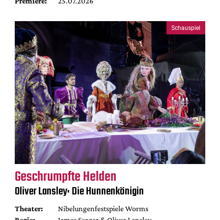
Premiere:
25.07.2026
Schauspiel
Geschrumpfte Helden
Oliver Lansley: Die Hunnenkönigin
Theater:
Nibelungenfestspiele Worms
Regie:
James Seager & Oliver Lansley