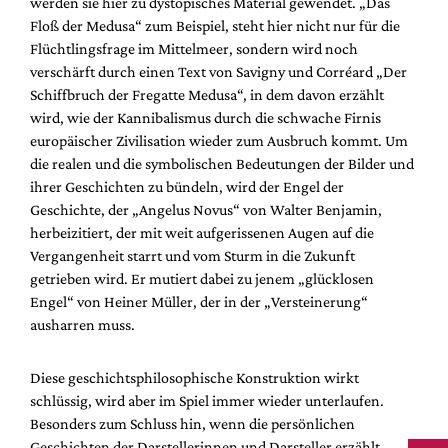
werden sie hier zu dystopisches Material gewendet. „Das
Floß der Medusa“ zum Beispiel, steht hier nicht nur für die
Flüchtlingsfrage im Mittelmeer, sondern wird noch
verschärft durch einen Text von Savigny und Corréard „Der
Schiffbruch der Fregatte Medusa“, in dem davon erzählt
wird, wie der Kannibalismus durch die schwache Firnis
europäischer Zivilisation wieder zum Ausbruch kommt. Um
die realen und die symbolischen Bedeutungen der Bilder und
ihrer Geschichten zu bündeln, wird der Engel der
Geschichte, der „Angelus Novus“ von Walter Benjamin,
herbeizitiert, der mit weit aufgerissenen Augen auf die
Vergangenheit starrt und vom Sturm in die Zukunft
getrieben wird. Er mutiert dabei zu jenem „glücklosen
Engel“ von Heiner Müller, der in der „Versteinerung“
ausharren muss.
Diese geschichtsphilosophische Konstruktion wirkt
schlüssig, wird aber im Spiel immer wieder unterlaufen.
Besonders zum Schluss hin, wenn die persönlichen
Geschichten der Darstellerinnen und Darsteller erzählt