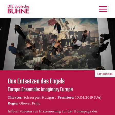
Kritiken
Schauspiel
Musiktheater
Tanz
Crossover
Bühnenwelt
Festivals & Veranstaltungen
Schauspiel
Menschen & Theater
Das Entsetzen des Engels
Themen
Europa Ensemble: Imaginary Europe
Internationales
Theater:
Schauspiel Stuttgart
Premiere:
10.04.2019 (UA)
Nachrufe
Regie:
Oliever Frljic
Medientipps
Informationen zur Inszenierung auf der Homepage des