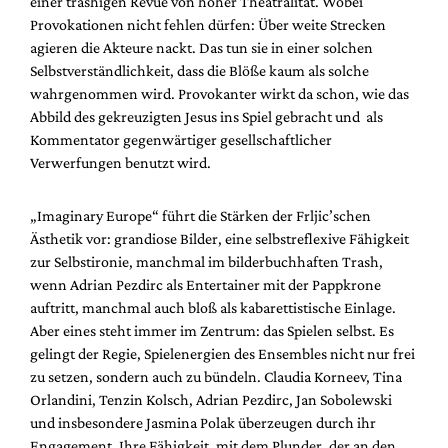
einer trashigen Revue von hoher Theatralität. Wobei
Mediadaten
Provokationen nicht fehlen dürfen: Über weite Strecken
Suche
agieren die Akteure nackt. Das tun sie in einer solchen
Selbstverständlichkeit, dass die Blöße kaum als solche
wahrgenommen wird. Provokanter wirkt da schon, wie das
Abbild des gekreuzigten Jesus ins Spiel gebracht und als
Kommentator gegenwärtiger gesellschaftlicher
Verwerfungen benutzt wird.
„Imaginary Europe“ führt die Stärken der Frljic’schen
Ästhetik vor: grandiose Bilder, eine selbstreflexive Fähigkeit
zur Selbstironie, manchmal im bilderbuchhaften Trash,
wenn Adrian Pezdirc als Entertainer mit der Pappkrone
auftritt, manchmal auch bloß als kabarettistische Einlage.
Aber eines steht immer im Zentrum: das Spielen selbst. Es
gelingt der Regie, Spielenergien des Ensembles nicht nur frei
zu setzen, sondern auch zu bündeln. Claudia Korneev, Tina
Orlandini, Tenzin Kolsch, Adrian Pezdirc, Jan Sobolewski
und insbesondere Jasmina Polak überzeugen durch ihr
Engagement. Ihre Fähigkeit, mit dem Plunder, der an den