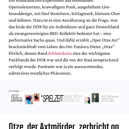
Ein musikalisches Experiment aus melodiösen
Mediadaten
Opernelementen, krawalligem Punk, ausgefeiltem Live-
Suche
Sounddesign, mit fünf Streichern, Schlagwerk, kleinem Chor
und Solisten. Dazu ist es eine Annäherung an die Frage, was
das Ende der DDR für ein Individuum und ganz Deutschland
als zwangsvereinigtes BRD-Kollektiv bedeutet hat – eine
performative Suche quasi. Und dafür erzählt „Oper Otze Axt”
bruchstückhaft vom Leben des Ost-Punkers Dieter „Otze”
Ehrlich, dessen Band
Schleimkeim
eine der wichtigsten
Punkbands der DDR war und die von der Stasi entsprechend
verfolgt wurde. Punksein war ja ein auszurottendes,
subversives westliches Phänomen.
Anzeige
Otze, der Axtmörder, zerbricht an