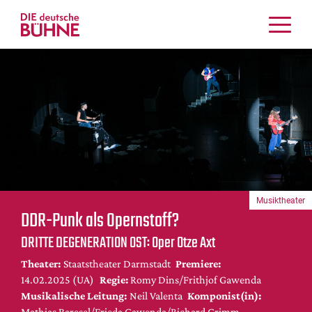
Kritiken
Schauspiel
Musiktheater
Tanz
Crossover
Bühnenwelt
Festivals & Veranstaltungen
Musiktheater
Menschen & Theater
DDR-Punk als Opernstoff?
Themen
DRITTE DEGENERATION OST: Oper Otze Axt
Internationales
Theater:
Staatstheater Darmstadt
Premiere:
Nachrufe
14.02.2025 (UA)
Regie:
Romy Dins/Frithjof Gawenda
Medientipps
Musikalische Leitung:
Neil Valenta
Komponist(in):
Mathias Baresel/Frieda Gawenda/Richard Grimm