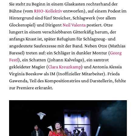
Sie steht zu Beginn in einem Glaskasten rechterhand der
Bühne (vom
RHO-Kollektiv
entworfen), auf einem Podest im
Hintergrund sind fünf Streicher, Schlagwerk (vor allem
Glockenspiel) und Dirigent
Neil Valenta
postiert. Otze
lungert in einem verschiebbaren Gitterkäfig herum, der
anfangs Knast ist, später Refugium für Schlagzeug- und
angedeutete Saufexzesse mit der Band. Neben Otze (Mathias
Baresel) treten auf: ein Schläger in dunkler Montur (
Georg
Festl
), ein Schatten (Johann Kalvelage), ein samtrot
gekleideter Magier (
Clara Kreuzkamp
) und Antonia Alessia
Virginia Beeskow als IM (Inoffizieller Mitarbeiter). Frieda
Gawenda, Teil des Kompositionstrios und Darstellerin, fehlte
zur Premiere erkrankt.