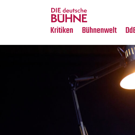
Tanz
Nachrufe
Crossover
Medientipps
Kritiken
Bühnenwelt
Dd