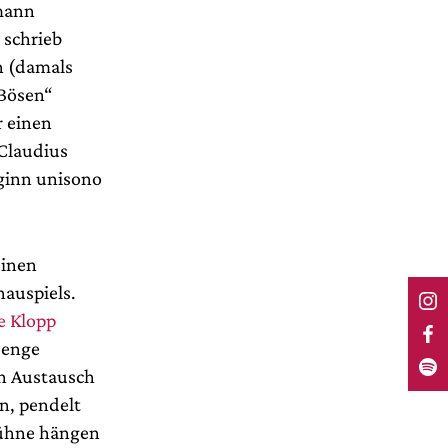
mann
 schrieb
n (damals
 Bösen“
r einen
 Claudius
ginn unisono
einen
hauspiels.
e Klopp
 enge
en Austausch
n, pendelt
bühne hängen