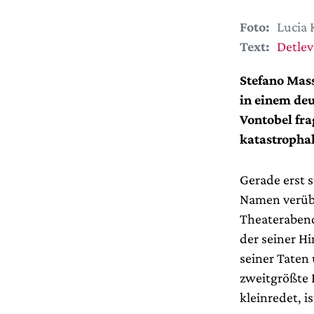
Foto:
Lucia 
Text:
Detlev
Stefano Mas
in einem deu
Vontobel fra
katastropha
Gerade erst 
Namen verübt
Theateraben
der seiner H
seiner Taten
zweitgrößte 
kleinredet, 