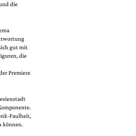
 und die
hema
antwortung
sich gut mit
iguren, die
 der Premiere
esienstadt
 Komponente.
enk-Faulheit,
n können.