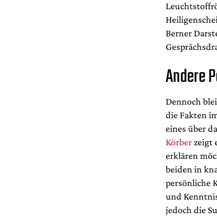
Leuchtstoffr
Heiligensche
Berner Darst
Gesprächsdr
Andere P
Dennoch blei
die Fakten i
eines über d
Körber
zeigt 
erklären möc
beiden in kn
persönliche 
und Kenntnis
jedoch die S