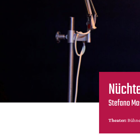
Nücht
Stefano Ma
Theater:
Bühne