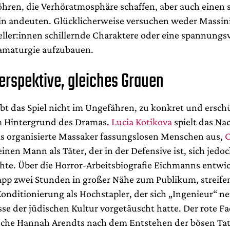
öhren, die Verhöratmosphäre schaffen, aber auch einen
in andeuten. Glücklicherweise versuchen weder Massini
eller:innen schillernde Charaktere oder eine spannungsv
amaturgie aufzubauen.
erspektive, gleiches Grauen
bt das Spiel nicht im Ungefähren, zu konkret und ersch
m Hintergrund des Dramas.
Lucia Kotikova
spielt das N
as organisierte Massaker fassungslosen Menschen aus,
C
einen Mann als Täter, der in der Defensive ist, sich jedo
hte. Über die Horror-Arbeitsbiografie Eichmanns entwic
app zwei Stunden in großer Nähe zum Publikum, streife
Konditionierung als Hochstapler, der sich „Ingenieur“ n
se der jüdischen Kultur vorgetäuscht hatte. Der rote Fa
uche Hannah Arendts nach dem Entstehen der bösen Ta