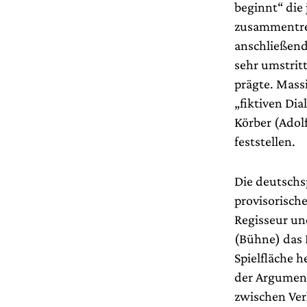
beginnt“ die
zusammentref
anschließend
sehr umstrit
prägte. Mass
„fiktiven Di
Körber (Adol
feststellen.
Die deutschs
provisorisch
Regisseur un
(Bühne) das 
Spielfläche 
der Argument
zwischen Ver