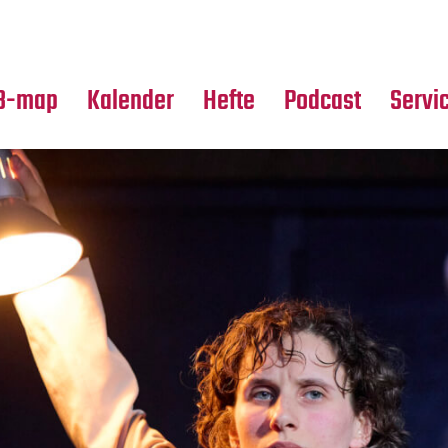
Premierensuche
Alle Hefte
Partne
Festival-Planer
Leseproben
Media
B-map
Kalender
Hefte
Podcast
Servi