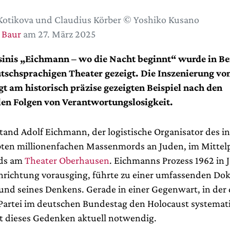
Kotikova und Claudius Körber © Yoshiko Kusano
 Baur
am 27. März 2025
sinis „Eichmann – wo die Nacht beginnt“ wurde in Be
tschsprachigen Theater gezeigt. Die Inszenierung vo
gt am historisch präzise gezeigten Beispiel nach den
len Folgen von Verantwortungslosigkeit.
stand Adolf Eichmann, der logistische Organisator des 
en millionenfachen Massenmords an Juden, im Mittel
ds am
Theater Oberhausen
. Eichmanns Prozess 1962 in 
inrichtung vorausging, führte zu einer umfassenden D
 und seines Denkens. Gerade in einer Gegenwart, in der 
Partei im deutschen Bundestag den Holocaust systemat
ist dieses Gedenken aktuell notwendig.