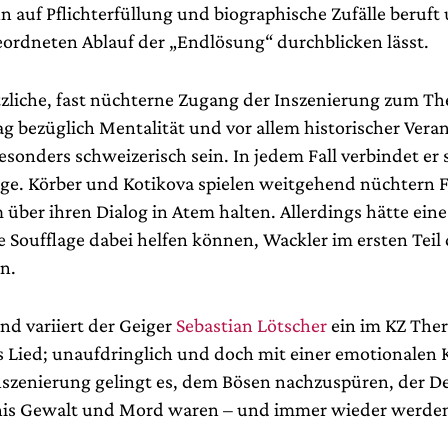
n auf Pflichterfüllung und biographische Zufälle beruft
ordneten Ablauf der „Endlösung“ durchblicken lässt.
zliche, fast nüchterne Zugang der Inszenierung zum T
g bezüglich Mentalität und vor allem historischer Ver
sonders schweizerisch sein. In jedem Fall verbindet er 
age. Körber und Kotikova spielen weitgehend nüchtern F
über ihren Dialog in Atem halten. Allerdings hätte eine
e Soufflage dabei helfen können, Wackler im ersten Teil
n.
nd variiert der Geiger
Sebastian Lötscher
ein im KZ Ther
 Lied; unaufdringlich und doch mit einer emotionalen
nszenierung gelingt es, dem Bösen nachzuspüren, der D
nis Gewalt und Mord waren – und immer wieder werde