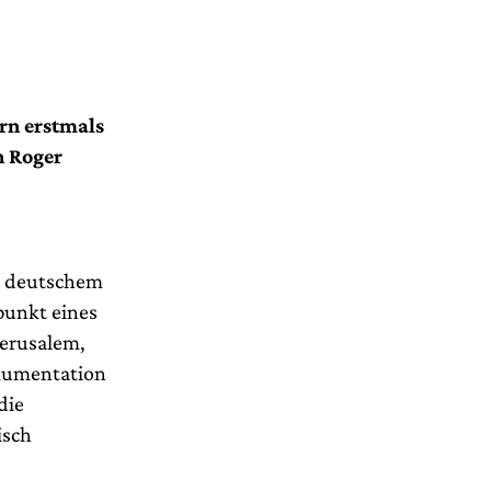
rn erstmals
n Roger
in deutschem
punkt eines
Jerusalem,
okumentation
die
isch