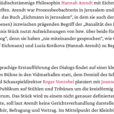
 jüdischstämmige Philosophin
Hannah Arendt
mit Eich
fen. Arendt war Prozessbeobachterin in Jerusalem und
 das Buch „Eichmann in Jerusalem“, in dem sie auch de
tenen) inzwischen prägenden Begriff der „Banalität des
inis Stück nutzt Aufzeichnungen von bzw. über beide fü
alog“, denn sie haben „nie miteinander gesprochen“, wie
f Eichmann) und Lucia Kotikova (Hannah Arendt) zu Be
prachige Erstaufführung des Dialogs findet auf einer kl
en Bühne in den Vidmarhallen statt, dem Domizil des Sc
d Schauspieldirektor
Roger Vontobel
platziert mit
Joann
Publikum auf Stühlen und Tribünen um die kreisförmig
herum. Das Stück wird zu einem nicht genauer definiert
e, soll laut Arendt keine Gerichtsverhandlung darstelle
hör, Befragung und Vortrag. Im Mittelpunkt der Klein