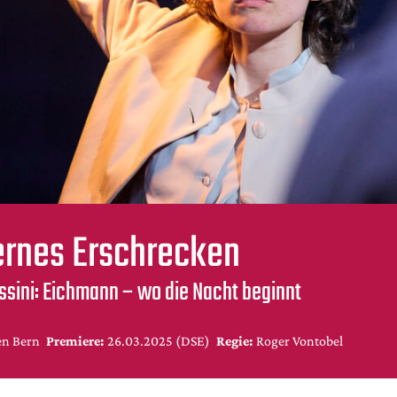
ernes Erschrecken
ssini: Eichmann – wo die Nacht beginnt
n Bern
Premiere:
26.03.2025 (DSE)
Regie:
Roger Vontobel