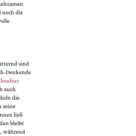
 seltsamen
 noch die
olle
ütternd sind
ach-Denkende
laudius
ch auch
keln die
n seine
ennen ließ
den bleibt
t, während