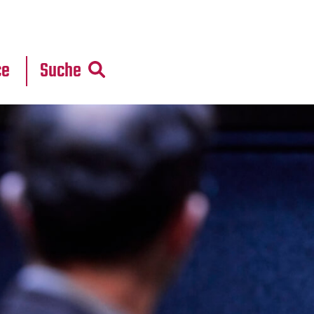
r
daten
ce
Suche