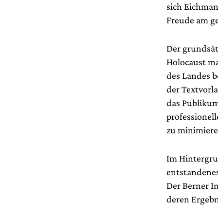
sich Eichman
Freude am ge
Der grundsät
Holocaust ma
des Landes be
der Textvorl
das Publikum 
professionell
zu minimiere
Im Hintergru
entstandenes
Der Berner I
deren Ergeb