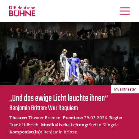
Kritiken
Schauspiel
Musiktheater
Tanz
Crossover
Bühnenwelt
Festivals & Veranstaltungen
Musiktheater
Menschen & Theater
„Und das ewige Licht leuchte ihnen“
Themen
Benjamin Britten: War Requiem
Internationales
Theater:
Theater Bremen
Premiere:
29.03.2026
Regie:
Nachrufe
Frank Hilbrich
Musikalische Leitung:
Stefan Klingele
Medientipps
Komponist(in):
Benjamin Britten