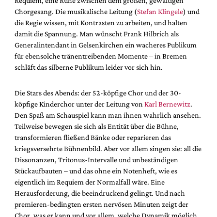
Requiem, eine Ruhe zwischen dem großen, gewaltigen
Chorgesang. Die musikalische Leitung (
Stefan Klingele
) und
die Regie wissen, mit Kontrasten zu arbeiten, und halten
damit die Spannung. Man wünscht Frank Hilbrich als
Generalintendant in Gelsenkirchen ein wacheres Publikum
für ebensolche tränentreibenden Momente – in Bremen
schläft das silberne Publikum leider vor sich hin.
Die Stars des Abends: der 52-köpfige Chor und der 30-
köpfige Kinderchor unter der Leitung von
Karl Bernewitz
.
Den Spaß am Schauspiel kann man ihnen wahrlich ansehen.
Teilweise bewegen sie sich als Entität über die Bühne,
transformieren fließend Bänke oder reparieren das
kriegsversehrte Bühnenbild. Aber vor allem singen sie: all die
Dissonanzen, Tritonus-Intervalle und unbeständigen
Stückaufbauten – und das ohne ein Notenheft, wie es
eigentlich im Requiem der Normalfall wäre. Eine
Herausforderung, die beeindruckend gelingt. Und nach
premieren-bedingten ersten nervösen Minuten zeigt der
Chor, was er kann und vor allem, welche Dynamik möglich