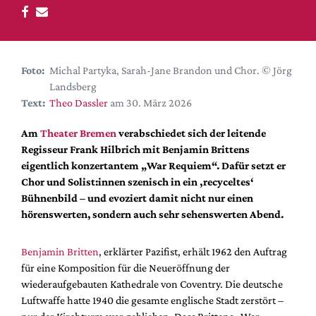
DdB-map
Kalender
Premierensuche
Foto:
Michal Partyka, Sarah-Jane Brandon und Chor. © Jörg
Festival-Planer
Landsberg
Hefte
Text:
Theo Dassler
am 30. März 2026
Alle Hefte
Am
Theater Bremen
verabschiedet sich der leitende
Leseproben
Regisseur Frank Hilbrich mit Benjamin Brittens
eigentlich konzertantem „War Requiem“. Dafür setzt er
Podcast
Chor und Solist:innen szenisch in ein ‚recyceltes‘
Service
Bühnenbild – und evoziert damit nicht nur einen
hörenswerten, sondern auch sehr sehenswerten Abend.
Shop / Abo
Newsletter
Benjamin Britten
, erklärter Pazifist, erhält 1962 den Auftrag
Redaktion
für eine Komposition für die Neueröffnung der
Autor:innen
wiederaufgebauten Kathedrale von Coventry. Die deutsche
Luftwaffe hatte 1940 die gesamte englische Stadt zerstört –
Partner