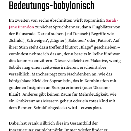
Bedeutungs-babylonisch
Im zweiten von sechs Abschnitten wirft Sopranistin
Sarah-
Jane Brandon
zunächst Spruchbanner, dann Flugblätter von
der Balustrade. Darauf stehen (auf Deutsch) Begriffe wie
‚Schuld‘, ‚Schweigen‘, ‚Lügner‘, ‚Saboteur‘ oder ‚Patriot‘. Auf
ihrer Stirn steht dazu treffend blutrot „Klage“ geschrieben –
zumindest nehme ich das an, denn bereits in Reihe fünf war
dies kaum zu entziffern. Dieses vielleicht zu Plakative, wenig
Subtile mag einen zeitweise irritieren, erscheint aber
verzeihlich. Manches regt zum Nachdenken an, wie das
königsblaue Kleid der Sopranistin, das in Kombination mit
goldenen Insignien an Europa erinnert (oder Ukraine-
Blau?). Anderes gibt keinen Raum für Mehrdeutigkeit, wie
ein Grabkreuz aus Messern gebaut oder ein totes Kind mit
dem Banner ‚Schuld‘ abgedeckt wird – etwas platt.
Dabei hat Frank Hilbrich dies im Gesamtbild der
Inszenierung gar nicht nötig: Immer wieder findet er