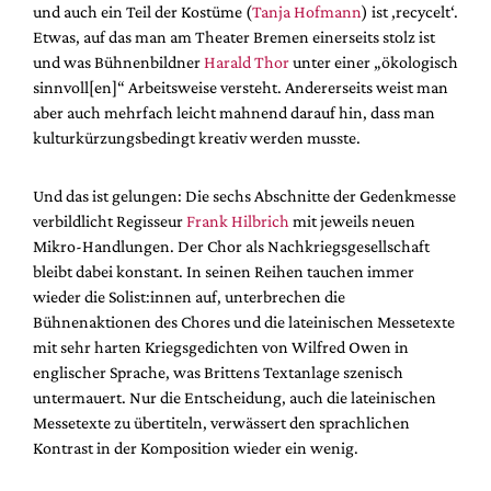
und auch ein Teil der Kostüme (
Tanja Hofmann
) ist ‚recycelt‘.
Etwas, auf das man am Theater Bremen einerseits stolz ist
und was Bühnenbildner
Harald Thor
unter einer „ökologisch
sinnvoll[en]“ Arbeitsweise versteht. Andererseits weist man
aber auch mehrfach leicht mahnend darauf hin, dass man
kulturkürzungsbedingt kreativ werden musste.
Und das ist gelungen: Die sechs Abschnitte der Gedenkmesse
verbildlicht Regisseur
Frank Hilbrich
mit jeweils neuen
Mikro-Handlungen. Der Chor als Nachkriegsgesellschaft
bleibt dabei konstant. In seinen Reihen tauchen immer
wieder die Solist:innen auf, unterbrechen die
Bühnenaktionen des Chores und die lateinischen Messetexte
mit sehr harten Kriegsgedichten von Wilfred Owen in
englischer Sprache, was Brittens Textanlage szenisch
untermauert. Nur die Entscheidung, auch die lateinischen
Messetexte zu übertiteln, verwässert den sprachlichen
Kontrast in der Komposition wieder ein wenig.