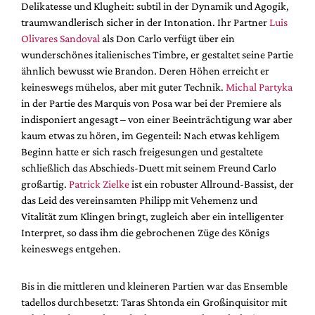
Delikatesse und Klugheit: subtil in der Dynamik und Agogik,
traumwandlerisch sicher in der Intonation. Ihr Partner
Luis
Olivares Sandoval
als Don Carlo verfügt über ein
wunderschönes italienisches Timbre, er gestaltet seine Partie
ähnlich bewusst wie Brandon. Deren Höhen erreicht er
keineswegs mühelos, aber mit guter Technik.
Michal Partyka
in der Partie des Marquis von Posa war bei der Premiere als
indisponiert angesagt – von einer Beeinträchtigung war aber
kaum etwas zu hören, im Gegenteil: Nach etwas kehligem
Beginn hatte er sich rasch freigesungen und gestaltete
schließlich das Abschieds-Duett mit seinem Freund Carlo
großartig.
Patrick Zielke
ist ein robuster Allround-Bassist, der
das Leid des vereinsamten Philipp mit Vehemenz und
Vitalität zum Klingen bringt, zugleich aber ein intelligenter
Interpret, so dass ihm die gebrochenen Züge des Königs
keineswegs entgehen.
Bis in die mittleren und kleineren Partien war das Ensemble
tadellos durchbesetzt: Taras Shtonda ein Großinquisitor mit