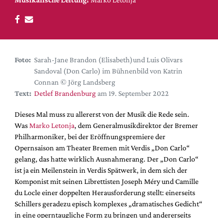
DdB-map
Kalender
Premierensuche
Festival-Planer
Foto:
Sarah-Jane Brandon (Elisabeth)und Luis Olivars
Hefte
Sandoval (Don Carlo) im Bühnenbild von Katrin
Connan © Jörg Landsberg
Alle Hefte
Text:
Detlef Brandenburg
am 19. September 2022
Leseproben
Dieses Mal muss zu allererst von der Musik die Rede sein.
Podcast
Was
Marko Letonja
, dem Generalmusikdirektor der Bremer
Service
Philharmoniker, bei der Eröffnungspremiere der
Opernsaison am Theater Bremen mit Verdis „Don Carlo“
Shop / Abo
gelang, das hatte wirklich Ausnahmerang. Der „Don Carlo“
Newsletter
ist ja ein Meilenstein in Verdis Spätwerk, in dem sich der
Redaktion
Komponist mit seinen Librettisten Joseph Méry und Camille
du Locle einer doppelten Herausforderung stellt: einerseits
Autor:innen
Schillers geradezu episch komplexes „dramatisches Gedicht“
Partner
in eine operntaugliche Form zu bringen und andererseits