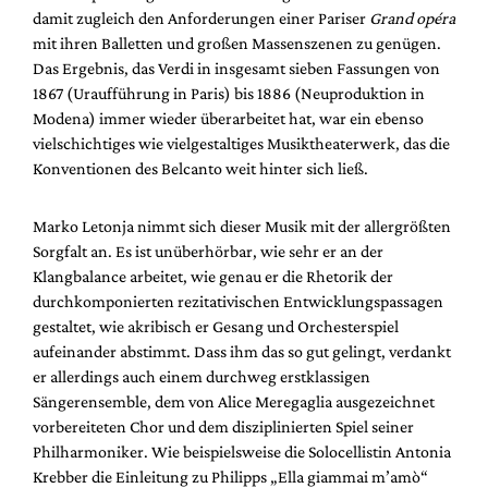
Mediadaten
damit zugleich den Anforderungen einer Pariser
Grand opéra
mit ihren Balletten und großen Massenszenen zu genügen.
Suche
Das Ergebnis, das Verdi in insgesamt sieben Fassungen von
1867 (Uraufführung in Paris) bis 1886 (Neuproduktion in
Modena) immer wieder überarbeitet hat, war ein ebenso
vielschichtiges wie vielgestaltiges Musiktheaterwerk, das die
Konventionen des Belcanto weit hinter sich ließ.
Marko Letonja nimmt sich dieser Musik mit der allergrößten
Sorgfalt an. Es ist unüberhörbar, wie sehr er an der
Klangbalance arbeitet, wie genau er die Rhetorik der
durchkomponierten rezitativischen Entwicklungspassagen
gestaltet, wie akribisch er Gesang und Orchesterspiel
aufeinander abstimmt. Dass ihm das so gut gelingt, verdankt
er allerdings auch einem durchweg erstklassigen
Sängerensemble, dem von Alice Meregaglia ausgezeichnet
vorbereiteten Chor und dem disziplinierten Spiel seiner
Philharmoniker. Wie beispielsweise die Solocellistin Antonia
Krebber die Einleitung zu Philipps „Ella giammai m’amò“