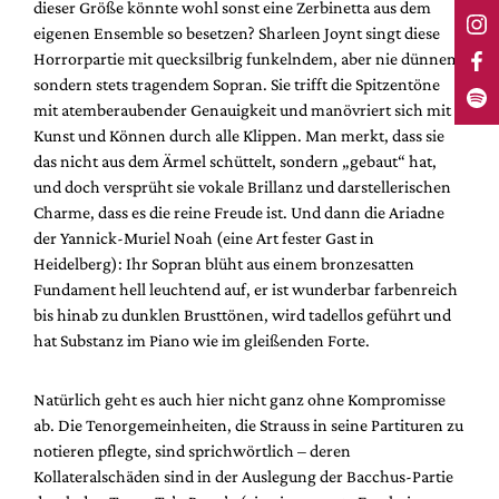
dieser Größe könnte wohl sonst eine Zerbinetta aus dem
eigenen Ensemble so besetzen? Sharleen Joynt singt diese
Horrorpartie mit quecksilbrig funkelndem, aber nie dünnem,
sondern stets tragendem Sopran. Sie trifft die Spitzentöne
mit atemberaubender Genauigkeit und manövriert sich mit
Kunst und Können durch alle Klippen. Man merkt, dass sie
das nicht aus dem Ärmel schüttelt, sondern „gebaut“ hat,
und doch versprüht sie vokale Brillanz und darstellerischen
Charme, dass es die reine Freude ist. Und dann die Ariadne
der Yannick-Muriel Noah (eine Art fester Gast in
Heidelberg): Ihr Sopran blüht aus einem bronzesatten
Fundament hell leuchtend auf, er ist wunderbar farbenreich
bis hinab zu dunklen Brusttönen, wird tadellos geführt und
hat Substanz im Piano wie im gleißenden Forte.
Natürlich geht es auch hier nicht ganz ohne Kompromisse
ab. Die Tenorgemeinheiten, die Strauss in seine Partituren zu
notieren pflegte, sind sprichwörtlich – deren
Kollateralschäden sind in der Auslegung der Bacchus-Partie