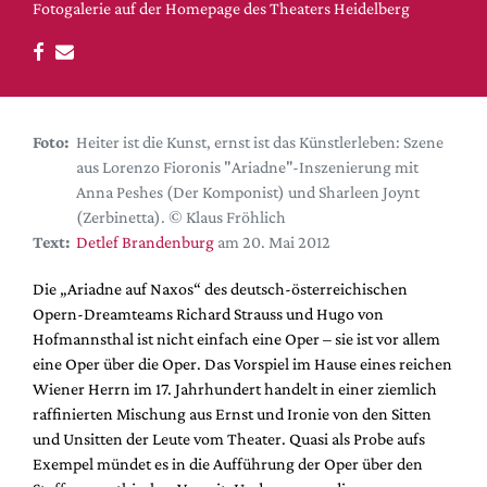
DdB-map
Fotogalerie auf der Homepage des Theaters Heidelberg
Kalender
Premierensuche
Festival-Planer
Foto:
Heiter ist die Kunst, ernst ist das Künstlerleben: Szene
Hefte
aus Lorenzo Fioronis "Ariadne"-Inszenierung mit
Alle Hefte
Anna Peshes (Der Komponist) und Sharleen Joynt
(Zerbinetta). © Klaus Fröhlich
Leseproben
Text:
Detlef Brandenburg
am 20. Mai 2012
Podcast
Die „Ariadne auf Naxos“ des deutsch-österreichischen
Service
Opern-Dreamteams Richard Strauss und Hugo von
Hofmannsthal ist nicht einfach eine Oper – sie ist vor allem
Shop / Abo
eine Oper über die Oper. Das Vorspiel im Hause eines reichen
Newsletter
Wiener Herrn im 17. Jahrhundert handelt in einer ziemlich
Redaktion
raffinierten Mischung aus Ernst und Ironie von den Sitten
Autor:innen
und Unsitten der Leute vom Theater. Quasi als Probe aufs
Exempel mündet es in die Aufführung der Oper über den
Partner