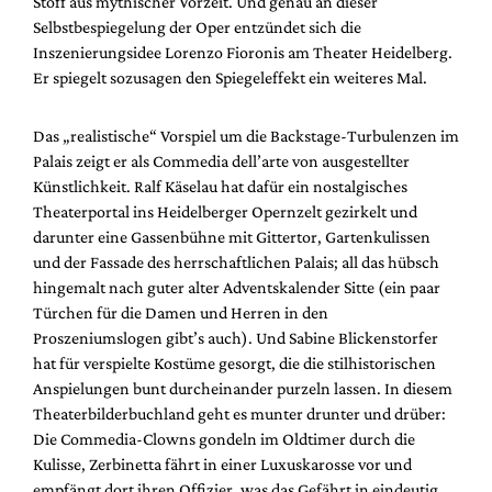
Stoff aus mythischer Vorzeit. Und genau an dieser
Mediadaten
Selbstbespiegelung der Oper entzündet sich die
Suche
Inszenierungsidee Lorenzo Fioronis am Theater Heidelberg.
Er spiegelt sozusagen den Spiegeleffekt ein weiteres Mal.
Das „realistische“ Vorspiel um die Backstage-Turbulenzen im
Palais zeigt er als Commedia dell’arte von ausgestellter
Künstlichkeit. Ralf Käselau hat dafür ein nostalgisches
Theaterportal ins Heidelberger Opernzelt gezirkelt und
darunter eine Gassenbühne mit Gittertor, Gartenkulissen
und der Fassade des herrschaftlichen Palais; all das hübsch
hingemalt nach guter alter Adventskalender Sitte (ein paar
Türchen für die Damen und Herren in den
Proszeniumslogen gibt’s auch). Und Sabine Blickenstorfer
hat für verspielte Kostüme gesorgt, die die stilhistorischen
Anspielungen bunt durcheinander purzeln lassen. In diesem
Theaterbilderbuchland geht es munter drunter und drüber:
Die Commedia-Clowns gondeln im Oldtimer durch die
Kulisse, Zerbinetta fährt in einer Luxuskarosse vor und
empfängt dort ihren Offizier, was das Gefährt in eindeutig