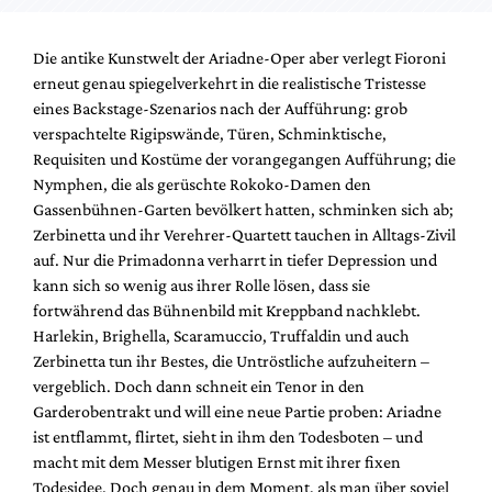
Die antike Kunstwelt der Ariadne-Oper aber verlegt Fioroni
erneut genau spiegelverkehrt in die realistische Tristesse
eines Backstage-Szenarios nach der Aufführung: grob
verspachtelte Rigipswände, Türen, Schminktische,
Requisiten und Kostüme der vorangegangen Aufführung; die
Nymphen, die als gerüschte Rokoko-Damen den
Gassenbühnen-Garten bevölkert hatten, schminken sich ab;
Zerbinetta und ihr Verehrer-Quartett tauchen in Alltags-Zivil
auf. Nur die Primadonna verharrt in tiefer Depression und
kann sich so wenig aus ihrer Rolle lösen, dass sie
fortwährend das Bühnenbild mit Kreppband nachklebt.
Harlekin, Brighella, Scaramuccio, Truffaldin und auch
Zerbinetta tun ihr Bestes, die Untröstliche aufzuheitern –
vergeblich. Doch dann schneit ein Tenor in den
Garderobentrakt und will eine neue Partie proben: Ariadne
ist entflammt, flirtet, sieht in ihm den Todesboten – und
macht mit dem Messer blutigen Ernst mit ihrer fixen
Todesidee. Doch genau in dem Moment, als man über soviel