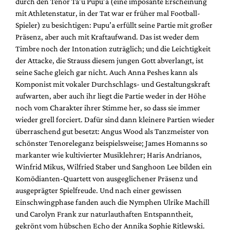
durch den Tenor Ta’u Pupu’a (eine imposante Erscheinung
mit Athletenstatur, in der Tat war er früher mal Football-
Spieler) zu besichtigen: Pupu’a erfüllt seine Partie mit großer
Präsenz, aber auch mit Kraftaufwand. Das ist weder dem
Timbre noch der Intonation zuträglich; und die Leichtigkeit
der Attacke, die Strauss diesem jungen Gott abverlangt, ist
seine Sache gleich gar nicht. Auch Anna Peshes kann als
Komponist mit vokaler Durchschlags- und Gestaltungskraft
aufwarten, aber auch ihr liegt die Partie weder in der Höhe
noch vom Charakter ihrer Stimme her, so dass sie immer
wieder grell forciert. Dafür sind dann kleinere Partien wieder
überraschend gut besetzt: Angus Wood als Tanzmeister von
schönster Tenoreleganz beispielsweise; James Homanns so
markanter wie kultivierter Musiklehrer; Haris Andrianos,
Winfrid Mikus, Wilfried Staber und Sanghoon Lee bilden ein
Komödianten-Quartett von ausgeglichener Präsenz und
ausgeprägter Spielfreude. Und nach einer gewissen
Einschwingphase fanden auch die Nymphen Ulrike Machill
und Carolyn Frank zur naturlauthaften Entspanntheit,
gekrönt vom hübschen Echo der Annika Sophie Ritlewski.