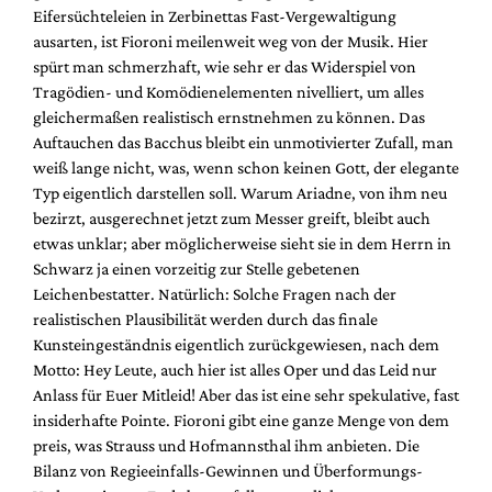
Eifersüchteleien in Zerbinettas Fast-Vergewaltigung
ausarten, ist Fioroni meilenweit weg von der Musik. Hier
spürt man schmerzhaft, wie sehr er das Widerspiel von
Tragödien- und Komödienelementen nivelliert, um alles
gleichermaßen realistisch ernstnehmen zu können. Das
Auftauchen das Bacchus bleibt ein unmotivierter Zufall, man
weiß lange nicht, was, wenn schon keinen Gott, der elegante
Typ eigentlich darstellen soll. Warum Ariadne, von ihm neu
bezirzt, ausgerechnet jetzt zum Messer greift, bleibt auch
etwas unklar; aber möglicherweise sieht sie in dem Herrn in
Schwarz ja einen vorzeitig zur Stelle gebetenen
Leichenbestatter. Natürlich: Solche Fragen nach der
realistischen Plausibilität werden durch das finale
Kunsteingeständnis eigentlich zurückgewiesen, nach dem
Motto: Hey Leute, auch hier ist alles Oper und das Leid nur
Anlass für Euer Mitleid! Aber das ist eine sehr spekulative, fast
insiderhafte Pointe. Fioroni gibt eine ganze Menge von dem
preis, was Strauss und Hofmannsthal ihm anbieten. Die
Bilanz von Regieeinfalls-Gewinnen und Überformungs-