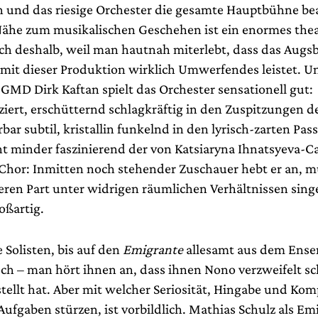
n und das riesige Orchester die gesamte Hauptbühne be
 Nähe zum musikalischen Geschehen ist ein enormes thea
uch deshalb, weil man hautnah miterlebt, dass das Augs
 mit dieser Produktion wirklich Umwerfendes leistet. U
GMD Dirk Kaftan spielt das Orchester sensationell gut:
ziert, erschütternd schlagkräftig in den Zuspitzungen d
bar subtil, kristallin funkelnd in den lyrisch-zarten Pas
ht minder faszinierend der von Katsiaryna Ihnatsyeva-C
 Chor: Inmitten noch stehender Zuschauer hebt er an, m
ren Part unter widrigen räumlichen Verhältnissen sin
oßartig.
 Solisten, bis auf den
Emigrante
allesamt aus dem Ense
och – man hört ihnen an, dass ihnen Nono verzweifelt s
tellt hat. Aber mit welcher Seriosität, Hingabe und Kom
 Aufgaben stürzen, ist vorbildlich. Mathias Schulz als Em