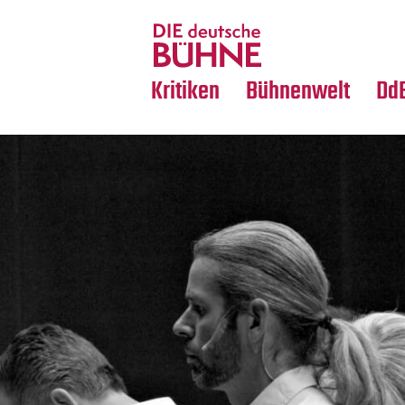
Tanz
Nachrufe
Crossover
Medientipps
Kritiken
Bühnenwelt
Dd