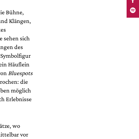
die Bühne,
und Klängen,
tes
e sehen sich
ängen des
 Symbolfigur
ein Häuflein
 von
Bluespots
prochen: die
Leben möglich
ch Erlebnisse
ätze, wo
ttelbar vor