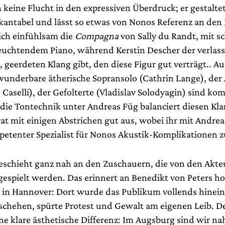
h keine Flucht in den expressiven Überdruck; er gestaltet
kantabel und lässt so etwas von Nonos Referenz an den
ich einfühlsam die
Compagna
von Sally du Randt, mit 
leuchtendem Piano, während Kerstin Descher der verlas
 geerdeten Klang gibt, den diese Figur gut verträgt.. Au
 wunderbare ätherische Sopransolo (Cathrin Lange), der 
e Caselli), der Gefolterte (Vladislav Solodyagin) sind ko
 die Tontechnik unter Andreas Füg balanciert diesen Kl
at mit einigen Abstrichen gut aus, wobei ihr mit Andrea
etenter Spezialist für Nonos Akustik-Komplikationen zu
 geschieht ganz nah an den Zuschauern, die von den Akte
ngespielt werden. Das erinnert an Benedikt von Peters h
 in Hannover: Dort wurde das Publikum vollends hinei
schehen, spürte Protest und Gewalt am eigenen Leib. 
ne klare ästhetische Differenz: Im Augsburg sind wir na