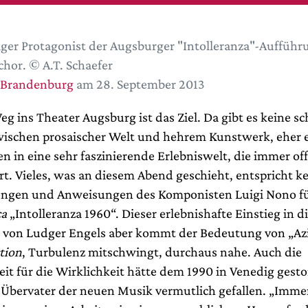
ger Protagonist der Augsburger "Intolleranza"-Aufführ
hor. © A.T. Schaefer
 Brandenburg
am 28. September 2013
eg ins Theater Augsburg ist das Ziel. Da gibt es keine sc
ischen prosaischer Welt und hehrem Kunstwerk, eher 
n in eine sehr faszinierende Erlebniswelt, die immer off
t. Vieles, was an diesem Abend geschieht, entspricht 
ungen und Anweisungen des Komponisten Luigi Nono fü
ca
„Intolleranza 1960“. Dieser erlebnishafte Einstieg in d
 von Ludger Engels aber kommt der Bedeutung von „Az
tion
, Turbulenz mitschwingt, durchaus nahe. Auch die
eit für die Wirklichkeit hätte dem 1990 in Venedig gest
n Übervater der neuen Musik vermutlich gefallen. „Immer