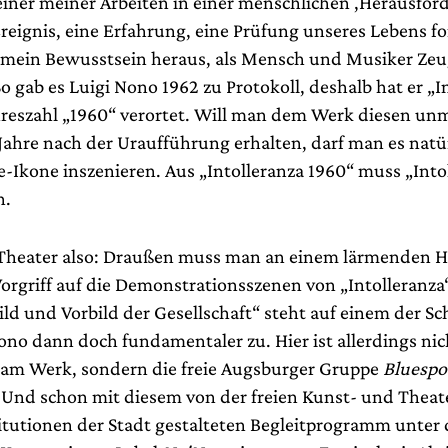
iner meiner Arbeiten in einer menschlichen ,Herausfor
Ereignis, eine Erfahrung, eine Prüfung unseres Lebens f
 mein Bewusstsein heraus, als Mensch und Musiker Zeu
o gab es Luigi Nono 1962 zu Protokoll, deshalb hat er „I
hreszahl „1960“ verortet. Will man dem Werk diesen un
Jahre nach der Uraufführung erhalten, darf man es natür
e-Ikone inszenieren. Aus „Intolleranza 1960“ muss „Into
n.
Theater also: Draußen muss man an einem lärmenden H
Vorgriff auf die Demonstrationsszenen von „Intolleranza
ld und Vorbild der Gesellschaft“ steht auf einem der Sch
ono dann doch fundamentaler zu. Hier ist allerdings nic
 am Werk, sondern die freie Augsburger Gruppe
Bluespo
. Und schon mit diesem von der freien Kunst- und Thea
itutionen der Stadt gestalteten Begleitprogramm unte