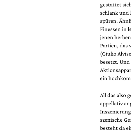
gestattet sic
schlank und 
spüren. Ähnl
Finessen in 
jenen herben,
Partien, das
(Giulio Alvis
besetzt. Und
Aktionsappar
ein hochkomp
All das also
appellativ a
Inszenierung
szenische Ge
besteht da ei