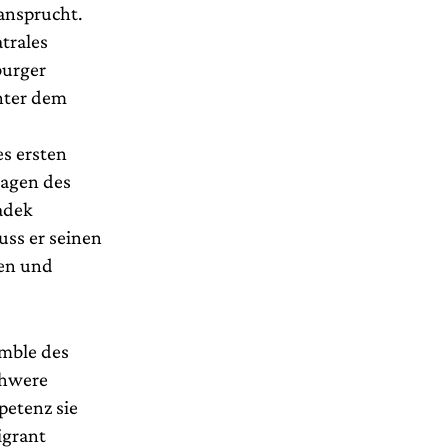
ansprucht.
trales
burger
nter dem
es ersten
sagen des
adek
uss er seinen
gen und
mble des
chwere
petenz sie
igrant