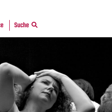
r
daten
ce
Suche