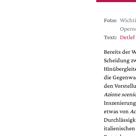
Foto:
Wichti
Opernc
Text:
Detlef
Bereits der W
Scheidung zw
Hinübergleite
die Gegenwar
den Vorstell
Azione sceni
Inszenierung
etwas von
Ac
Durchlässigk
italienische