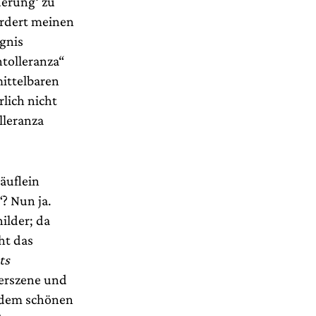
derung‘ zu
ordert meinen
gnis
ntolleranza“
mittelbaren
lich nicht
lleranza
äuflein
“? Nun ja.
ilder; da
ht das
ts
terszene und
r dem schönen