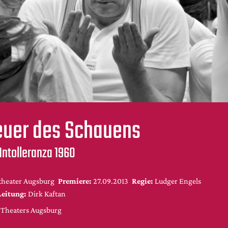
euer des Schauens
 Intolleranza 1960
theater Augsburg
Premiere:
27.09.2013
Regie:
Ludger Engels
Leitung:
Dirk Kaftan
s Theaters Augsburg