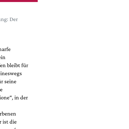
ung: Der
harfe
ein
en bleibt für
keineswegs
r seine
ie
ione“
,
in der
orbenen
 ist die