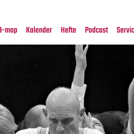
Premierensuche
Alle Hefte
Partne
Festival-Planer
Leseproben
Media
B-map
Kalender
Hefte
Podcast
Servi