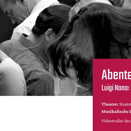
Abent
Luigi Nono:
Theater:
Staats
Musikalische 
Videotrailer de