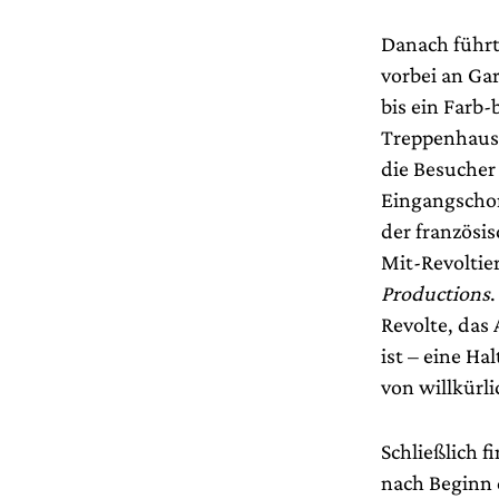
Danach führt
vorbei an Ga
bis ein Farb
Treppenhaus 
die Besuche
Eingangschor
der französi
Mit-Revoltie
Productions
Revolte, das
ist – eine H
von willkürl
Schließlich f
nach Beginn 