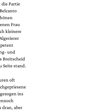
 die Partie
 Belcanto
schönen
senen Frau
ch kleinere
Algerierer
mpetent
ang- und
s Breitscheid
 Seite stand.
uren oft
ochgepriesene
ngezogen ins
Dennoch
h dran, aber