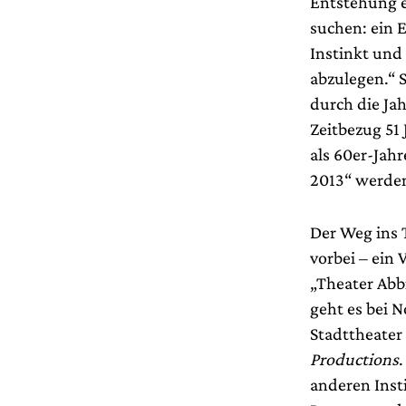
Entstehung e
suchen: ein 
Instinkt und
abzulegen.“ S
durch die Ja
Zeitbezug 51 
als 60er-Jahr
2013“ werde
Der Weg ins 
vorbei – ein 
„Theater Abbi
geht es bei N
Stadttheater
Productions
anderen Inst