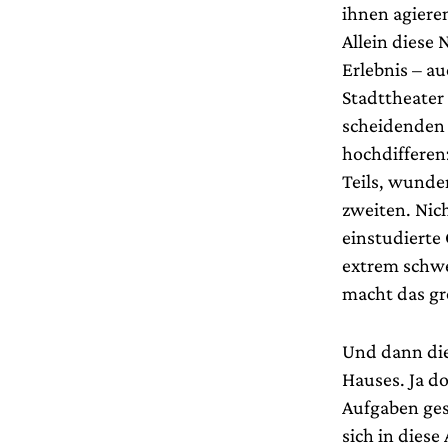
ihnen agiere
Allein diese
Erlebnis – a
Stadttheater
scheidenden 
hochdifferen
Teils, wunder
zweiten. Nic
einstudierte
extrem schwe
macht das gr
Und dann die
Hauses. Ja d
Aufgaben ges
sich in diese