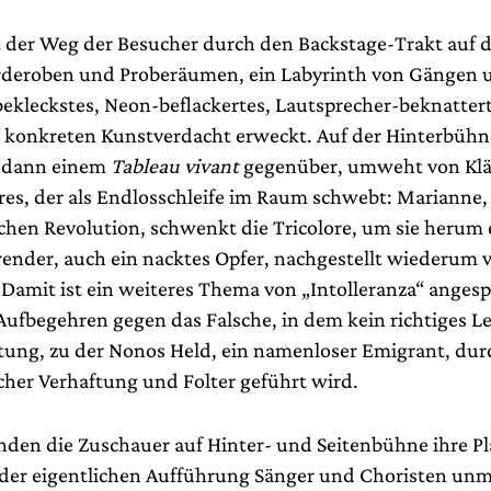
 der Weg der Besucher durch den Backstage-Trakt auf 
rderoben und Proberäumen, ein Labyrinth von Gängen 
-bekleckstes, Neon-beflackertes, Lautsprecher-beknatter
konkreten Kunstverdacht erweckt. Auf der Hinterbühn
r dann einem
Tableau vivant
gegenüber, umweht von Kl
es, der als Endlosschleife im Raum schwebt: Marianne,
schen Revolution, schwenkt die Tricolore, um sie herum 
render, auch ein nacktes Opfer, nachgestellt wiederum
. Damit ist ein weiteres Thema von „Intolleranza“ anges
 Aufbegehren gegen das Falsche, in dem kein richtiges 
altung, zu der Nonos Held, ein namenloser Emigrant, dur
icher Verhaftung und Folter geführt wird.
inden die Zuschauer auf Hinter- und Seitenbühne ihre Pl
der eigentlichen Aufführung Sänger und Choristen unmi