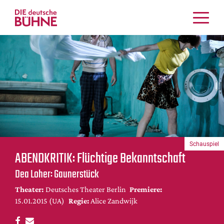
Kritiken
Schauspiel
Musiktheater
Tanz
Crossover
Bühnenwelt
Festivals & Veranstaltungen
Schauspiel
Menschen & Theater
ABENDKRITIK: Flüchtige Bekanntschaft
Themen
Dea Loher: Gaunerstück
Internationales
Theater:
Deutsches Theater Berlin
Premiere:
Nachrufe
15.01.2015 (UA)
Regie:
Alice Zandwijk
Medientipps