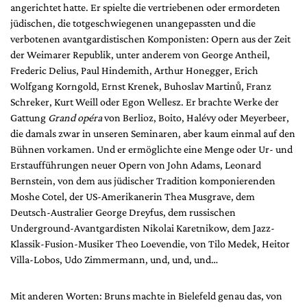
Mediadaten
angerichtet hatte. Er spielte die vertriebenen oder ermordeten
jüdischen, die totgeschwiegenen unangepassten und die
Suche
verbotenen avantgardistischen Komponisten: Opern aus der Zeit
der Weimarer Republik, unter anderem von George Antheil,
Frederic Delius, Paul Hindemith, Arthur Honegger, Erich
Wolfgang Korngold, Ernst Krenek, Buhoslav Martinů, Franz
Schreker, Kurt Weill oder Egon Wellesz. Er brachte Werke der
Gattung
Grand opéra
von Berlioz, Boito, Halévy oder Meyerbeer,
die damals zwar in unseren Seminaren, aber kaum einmal auf den
Bühnen vorkamen. Und er ermöglichte eine Menge oder Ur- und
Erstaufführungen neuer Opern von John Adams, Leonard
Bernstein, von dem aus jüdischer Tradition komponierenden
Moshe Cotel, der US-Amerikanerin Thea Musgrave, dem
Deutsch-Australier George Dreyfus, dem russischen
Underground-Avantgardisten Nikolai Karetnikow, dem Jazz-
Klassik-Fusion-Musiker Theo Loevendie, von Tilo Medek, Heitor
Villa-Lobos, Udo Zimmermann, und, und, und…
Mit anderen Worten: Bruns machte in Bielefeld genau das, von