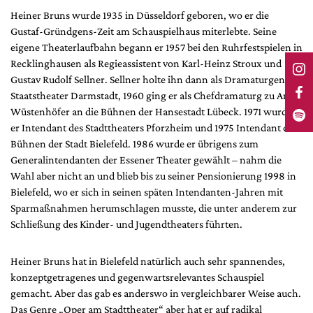
Heiner Bruns wurde 1935 in Düsseldorf geboren, wo er die
Gustaf-Gründgens-Zeit am Schauspielhaus miterlebte. Seine
eigene Theaterlaufbahn begann er 1957 bei den Ruhrfestspielen in
Recklinghausen als Regieassistent von Karl-Heinz Stroux und
Gustav Rudolf Sellner. Sellner holte ihn dann als Dramaturgen ans
Staatstheater Darmstadt, 1960 ging er als Chefdramaturg zu Arno
Wüstenhöfer an die Bühnen der Hansestadt Lübeck. 1971 wurde
er Intendant des Stadttheaters Pforzheim und 1975 Intendant der
Bühnen der Stadt Bielefeld. 1986 wurde er übrigens zum
Generalintendanten der Essener Theater gewählt – nahm die
Wahl aber nicht an und blieb bis zu seiner Pensionierung 1998 in
Bielefeld, wo er sich in seinen späten Intendanten-Jahren mit
Sparmaßnahmen herumschlagen musste, die unter anderem zur
Schließung des Kinder- und Jugendtheaters führten.
Heiner Bruns hat in Bielefeld natürlich auch sehr spannendes,
konzeptgetragenes und gegenwartsrelevantes Schauspiel
gemacht. Aber das gab es anderswo in vergleichbarer Weise auch.
Das Genre „Oper am Stadttheater“ aber hat er auf radikal