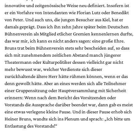
innovative und zeitgenössische Weise neu definiert. Insofern ist
er ein Vorfahre von Intendanten wie Florian Lutz oder Benedikt
von Peter. Und auch uns, die jungen Besucher aus Kiel, hat er
damals geprägt. Dass ich ihn zehn Jahre später beim Deutschen
Bühnenverein als Mitglied etlicher Gremien kennenlernen durfte,
das war mir, ich kann es nicht anders sagen: eine große Ehre.
Bruns trat beim Bühnenverein stets sehr bescheiden auf, so dass
sich mit zunehmendem zeitlichen Abstand manch jüngerer
Theatermann oder Kulturpolitiker dessen vielleicht gar nicht
mehr bewusst war, welcher Verdienste sich dieser
zurückhaltende ältere Herr hätte rühmen können, wenn er das
denn gewollt hätte. Aber an eines werden sich alle Teilnehmer
einer Gruppensitzung oder Hauptversammlung mit Sicherheit
erinnern: Wenn nach dem Bericht des Vorsitzenden oder
Vorstands die Aussprache darüber beendet war, dann gab es meist
eine etwas verlegene kleine Pause. Und in dieser Pause erhob sich
Heiner Bruns, wandte sich ins Plenum und sprach: „Ich bitte um
Entlastung des Vorstands!“