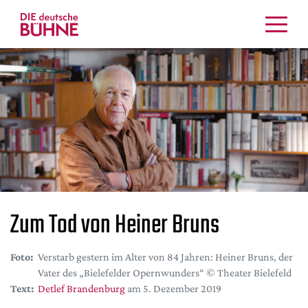
Kritiken
Schauspiel
Musiktheater
Tanz
Crossover
Bühnenwelt
Festivals & Veranstaltungen
Menschen & Theater
Zum Tod von Heiner Bruns
Themen
Internationales
Foto:
Verstarb gestern im Alter von 84 Jahren: Heiner Bruns, der
Nachrufe
Vater des „Bielefelder Opernwunders“ © Theater Bielefeld
Medientipps
Text:
Detlef Brandenburg
am 5. Dezember 2019