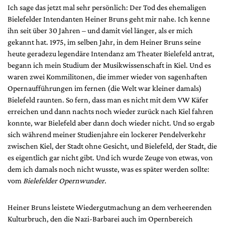
DdB-map
Ich sage das jetzt mal sehr persönlich: Der Tod des ehemaligen
Bielefelder Intendanten Heiner Bruns geht mir nahe. Ich kenne
Kalender
ihn seit über 30 Jahren – und damit viel länger, als er mich
Premierensuche
gekannt hat. 1975, im selben Jahr, in dem Heiner Bruns seine
Festival-Planer
heute geradezu legendäre Intendanz am Theater Bielefeld antrat,
begann ich mein Studium der Musikwissenschaft in Kiel. Und es
Hefte
waren zwei Kommilitonen, die immer wieder von sagenhaften
Opernaufführungen im fernen (die Welt war kleiner damals)
Alle Hefte
Bielefeld raunten. So fern, dass man es nicht mit dem VW Käfer
Leseproben
erreichen und dann nachts noch wieder zurück nach Kiel fahren
Podcast
konnte, war Bielefeld aber dann doch wieder nicht. Und so ergab
sich während meiner Studienjahre ein lockerer Pendelverkehr
Service
zwischen Kiel, der Stadt ohne Gesicht, und Bielefeld, der Stadt, die
Shop / Abo
es eigentlich gar nicht gibt. Und ich wurde Zeuge von etwas, von
dem ich damals noch nicht wusste, was es später werden sollte:
Newsletter
vom
Bielefelder Opernwunder
.
Redaktion
Autor:innen
Heiner Bruns leistete Wiedergutmachung an dem verheerenden
Partner
Kulturbruch, den die Nazi-Barbarei auch im Opernbereich