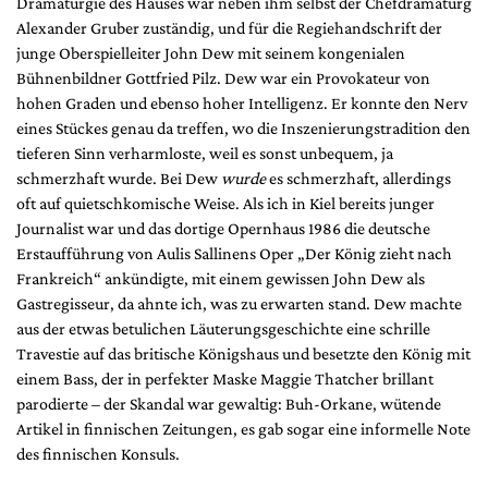
Dramaturgie des Hauses war neben ihm selbst der Chefdramaturg
Alexander Gruber zuständig, und für die Regiehandschrift der
junge Oberspielleiter John Dew mit seinem kongenialen
Bühnenbildner Gottfried Pilz. Dew war ein Provokateur von
hohen Graden und ebenso hoher Intelligenz. Er konnte den Nerv
eines Stückes genau da treffen, wo die Inszenierungstradition den
tieferen Sinn verharmloste, weil es sonst unbequem, ja
schmerzhaft wurde. Bei Dew
wurde
es schmerzhaft, allerdings
oft auf quietschkomische Weise. Als ich in Kiel bereits junger
Journalist war und das dortige Opernhaus 1986 die deutsche
Erstaufführung von Aulis Sallinens Oper „Der König zieht nach
Frankreich“ ankündigte, mit einem gewissen John Dew als
Gastregisseur, da ahnte ich, was zu erwarten stand. Dew machte
aus der etwas betulichen Läuterungsgeschichte eine schrille
Travestie auf das britische Königshaus und besetzte den König mit
einem Bass, der in perfekter Maske Maggie Thatcher brillant
parodierte – der Skandal war gewaltig: Buh-Orkane, wütende
Artikel in finnischen Zeitungen, es gab sogar eine informelle Note
des finnischen Konsuls.