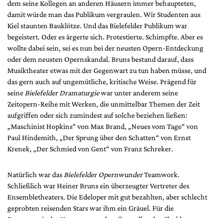
dem seine Kollegen an anderen Häusern immer behaupteten,
damit würde man das Publikum vergraulen. Wir Studenten aus
Kiel staunten Bauklötze. Und das Bielefelder Publikum war
begeistert. Oder es ärgerte sich. Protestierte. Schimpfte. Aber es
wollte dabei sein, sei es nun bei der neusten Opern-Entdeckung
oder dem neusten Opernskandal. Bruns bestand darauf, dass
Musiktheater etwas mit der Gegenwart zu tun haben müsse, und
das gern auch auf ungemütliche, kritische Weise. Prägend für
seine
Bielefelder Dramaturgie
war unter anderem seine
Zeitopern-Reihe mit Werken, die unmittelbar Themen der Zeit
aufgriffen oder sich zumindest auf solche beziehen ließen:
„Maschinist Hopkins“ von Max Brand, „Neues vom Tage“ von
Paul Hindemith, „Der Sprung über den Schatten“ von Ernst
Krenek, „Der Schmied von Gent“ von Franz Schreker.
Natürlich war das
Bielefelder Opernwunder
Teamwork.
Schließlich war Heiner Bruns ein überzeugter Vertreter des
Ensembletheaters. Die Edeloper mit gut bezahlten, aber schlecht
geprobten reisenden Stars war ihm ein Gräuel. Für die