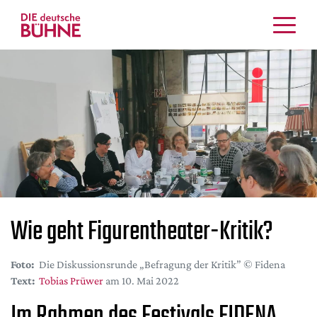
Kritiken
Schauspiel
Musiktheater
Tanz
Crossover
Bühnenwelt
Festivals & Veranstaltungen
Menschen & Theater
Wie geht Figurentheater-Kritik?
Themen
Internationales
Foto:
Die Diskussionsrunde „Befragung der Kritik” © Fidena
Nachrufe
Text:
Tobias Prüwer
am 10. Mai 2022
Medientipps
Im Rahmen des Festivals FIDENA