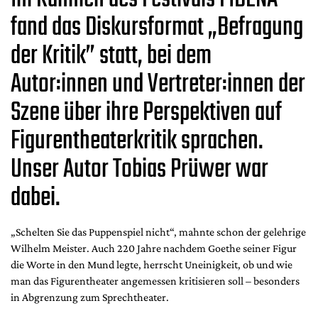
DdB-map
fand das
Diskursformat „
Befragung
Kalender
der Kritik” statt, bei dem
Premierensuche
Autor:innen
und Vertreter:innen der
Festival-Planer
Hefte
Szene über ihre Perspektiven auf
Alle Hefte
Figurentheaterkritik sprachen.
Leseproben
Unser Autor Tobias Prüwer war
Podcast
dabei.
Service
Shop / Abo
„Schelten Sie das Puppenspiel nicht“, mahnte schon der gelehrige
Newsletter
Wilhelm Meister. Auch 220 Jahre nachdem Goethe seiner Figur
Redaktion
die Worte in den Mund legte, herrscht Uneinigkeit, ob und wie
man das Figurentheater angemessen kritisieren soll – besonders
Autor:innen
in Abgrenzung zum Sprechtheater.
Partner