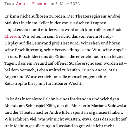
DdB-map
Text:
Andreas Falentin
am 3. März 2022
Kalender
Er kann nicht aufhören zu reden. Der Theaterregisseur Andrej
Premierensuche
Mai sitzt in einem Keller in der von russischen Truppen
eingekesselten und mittlerweile wohl auch kontrollierten Stadt
Festival-Planer
Cherson
. Wir sehen in sein Gesicht, das von einem Handy-
Hefte
Display auf die Leinwand projiziert wird. Wir sehen und hören
seine Erschütterung, seine Verzweiflung, seine Wut, seine Appelle
Alle Hefte
an uns. Er schildert uns die Gräuel, die er erlebt hat in den letzten
Leseproben
Tagen, dass ein Freund auf offener Straße erschossen worden ist –
bei dem Versuch, Lebensmittel zu kaufen. Durch Andrej Mais
Podcast
Augen und Worte erreicht uns die menschengemachte
Service
Katastrophe Krieg mit furchtbarer Wucht.
Shop / Abo
Es ist das intensivste Erlebnis eines fordernden und wichtigen
Newsletter
Abends am Schauspiel Köln, den die Musikerin Mariana Sadowska
Redaktion
und der Theatermacher André Erlen spontan organisiert haben.
Autor:innen
Wir erfahren viel, was wir nicht wussten, etwa, dass das Recht auf
Partner
freie Meinungsäußerung in Russland so gut wie nicht mehr