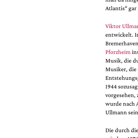
Atlantis“ gar
Viktor Ullm
entwickelt. 
Bremerhaven
Pforzheim
in
Musik, die d
Musiker, die
Entstehungsg
1944 sozusage
vorgesehen, z
wurde nach A
Ullmann sein
Die durch di