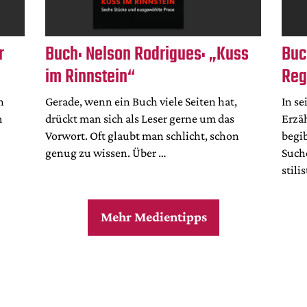
r
Buch: Nelson Rodrigues: „Kuss
Buc
im Rinnstein“
Reg
n
Gerade, wenn ein Buch viele Seiten hat,
In s
m
drückt man sich als Leser gerne um das
Erzä
Vorwort. Oft glaubt man schlicht, schon
begib
genug zu wissen. Über …
Such
stili
Mehr Medientipps