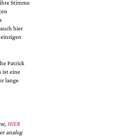
e ihre Stimme
ten
s
auch hier
 einzigen
lte Patrick
 ist eine
hr lange
me,
HIER
er analog