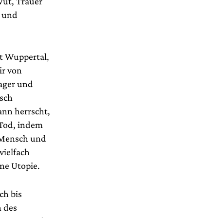
Wut, Trauer
n und
t Wuppertal,
ir von
ager und
isch
ann herrscht,
 Tod, indem
d Mensch und
vielfach
ne Utopie.
ch bis
n des