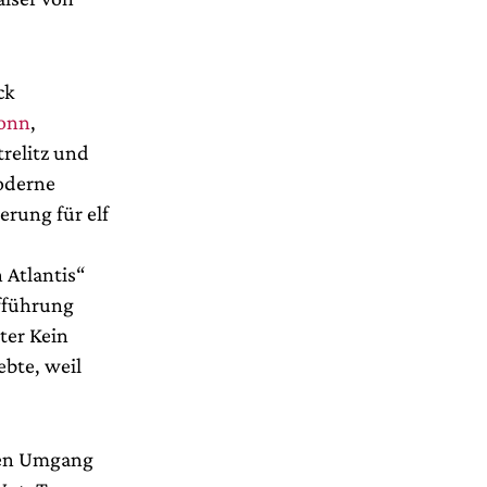
ck
onn
,
trelitz und
moderne
rung für elf
 Atlantis“
ufführung
ter Kein
bte, weil
 den Umgang