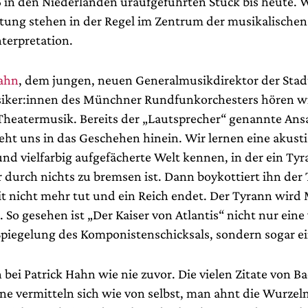
 in den Niederlanden uraufgeführten Stück bis heute. 
tung stehen in der Regel im Zentrum der musikalische
terpretation.
Hahn
, dem jungen, neuen Generalmusikdirektor der Stad
iker:innen des Münchner Rundfunkorchesters hören w
Theatermusik. Bereits der „Lautsprecher“ genannte Ans
eht uns in das Geschehen hinein. Wir lernen eine akust
nd vielfarbig aufgefächerte Welt kennen, in der ein Tyr
r durch nichts zu bremsen ist. Dann boykottiert ihn der
eit nicht mehr tut und ein Reich endet. Der Tyrann wir
 So gesehen ist „Der Kaiser von Atlantis“ nicht nur eine 
piegelung des Komponistenschicksals, sondern sogar ei
bei Patrick Hahn wie nie zuvor. Die vielen Zitate von Ba
e vermitteln sich wie von selbst, man ahnt die Wurzel