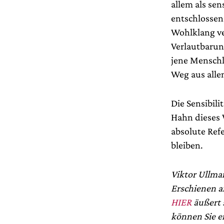
allem als sen
entschlossen 
Wohlklang ve
Verlautbarun
jene Menschli
Weg aus alle
Die Sensibili
Hahn dieses W
absolute Ref
bleiben.
Viktor Ullman
Erschienen a
HIER
äußert 
können Sie e