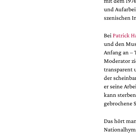
mit dem 1976
und Aufarbei
szenischen In
Bei
Patrick 
und den Mus
Anfang an – 
Moderator zi
transparent u
der scheinba
er seine Arb
kann sterben.
gebrochene S
Das hört man 
Nationalhymn