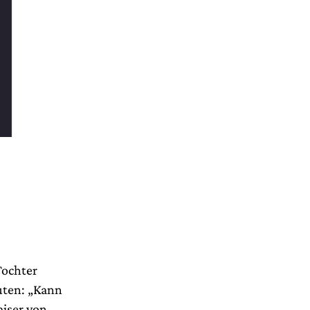
Tochter
uten: „Kann
iser von