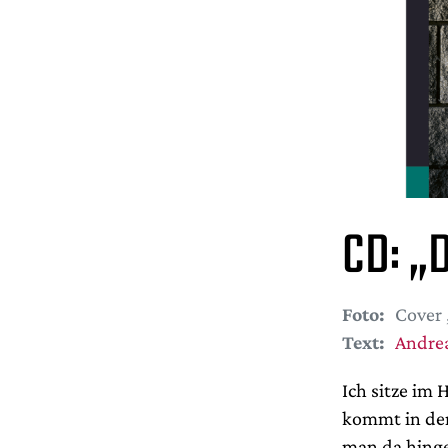
CD: „D
Foto:
Cover 
Text:
Andrea
Ich sitze im
kommt in den
man da hinge