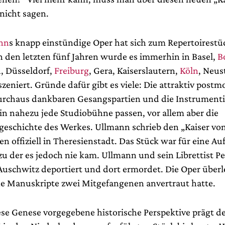
 nicht sagen.
ann
s knapp einstündige Oper hat sich zum Repertoirestü
In den letzten fünf Jahren wurde es immerhin in Basel,
B
, Düsseldorf,
Freiburg
, Gera, Kaiserslautern,
Köln
, Neus
szeniert. Gründe dafür gibt es viele: Die attraktiv post
urchaus dankbaren Gesangspartien und die Instrumentie
 in nahezu jede Studiobühne passen, vor allem aber die
eschichte des Werkes. Ullmann schrieb den „Kaiser von
n offiziell in Theresienstadt. Das Stück war für eine A
u der es jedoch nie kam. Ullmann und sein Librettist Pe
uschwitz deportiert und dort ermordet. Die Oper überle
e Manuskripte zwei Mitgefangenen anvertraut hatte.
ese Genese vorgegebene historische Perspektive prägt