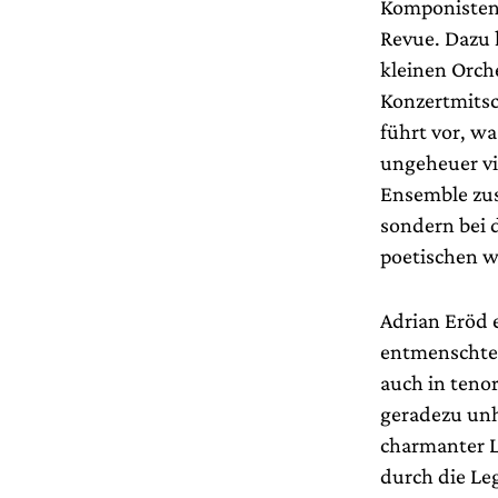
Komponisten 
Revue. Dazu 
kleinen Orch
Konzertmitsc
führt vor, wa
ungeheuer vi
Ensemble zus
sondern bei 
poetischen w
Adrian Eröd e
entmenschter
auch in teno
geradezu unh
charmanter L
durch die Le