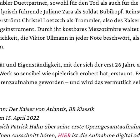
sibler Duettpartner, sowohl für den Tod als auch für di
lyrisch führende Juliane Zara als Soldat Bubikopf. Reins
rströmt Christel Loetzsch als Trommler, also des Kaiser
gsinstrument. Durch ihr kostbares Mezzotimbre waltet 
chkeit, die Viktor Ullmann in jeder Note beschwört, als
m.
tät und Eigenständigkeit, mit der sich der erst 26 Jahre a
erk so sensibel wie spielerisch erobert hat, erstaunt. Es
erenzaufnahme geworden – und wird das vermutlich se
n: Der Kaiser von Atlantis, BR Klassik
m 15. April 2022
sich Patrick Hahn über seine erste Operngesamtaufnah
inen Ausschnitt hören,
HIER
ist die Aufnahme digital od