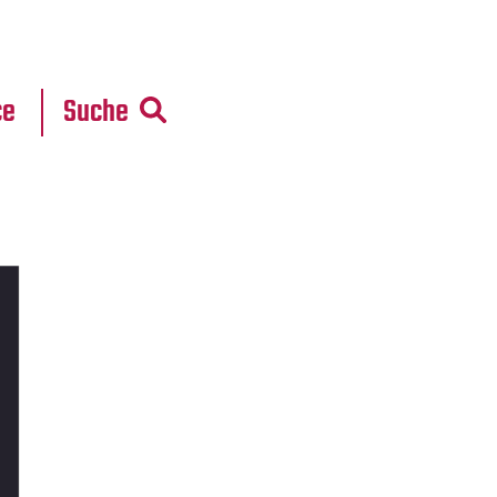
r
daten
ce
Suche