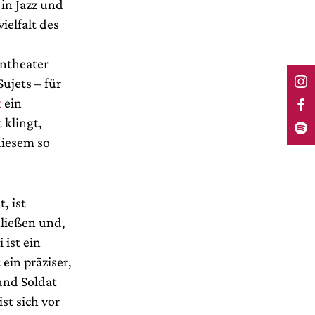
in Jazz und
ielfalt des
ntheater
ujets – für
k
ein
 klingt,
diesem so
, ist
ließen und,
ist ein
ein präziser,
und Soldat
st sich vor