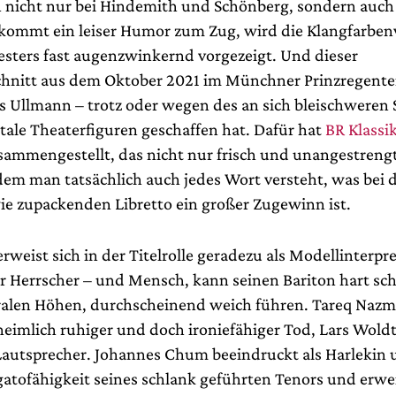
nicht nur bei Hindemith und Schönberg, sondern auch 
kommt ein leiser Humor zum Zug, wird die Klangfarbenv
esters fast augenzwinkernd vorgezeigt. Und dieser
hnitt aus dem Oktober 2021 im Münchner Prinzregente
s Ullmann – trotz oder wegen des an sich bleischweren S
tale Theaterfiguren geschaffen hat. Dafür hat
BR Klassi
ammengestellt, das nicht nur frisch und unangestrengt
dem man tatsächlich auch jedes Wort versteht, was bei 
ie zupackenden Libretto ein großer Zugewinn ist.
rweist sich in der Titelrolle geradezu als Modellinterpret
 Herrscher – und Mensch, kann seinen Bariton hart sch
ralen Höhen, durchscheinend weich führen. Tareq Nazmi 
eimlich ruhiger und doch ironiefähiger Tod, Lars Woldt 
autsprecher. Johannes Chum beeindruckt als Harlekin 
gatofähigkeit seines schlank geführten Tenors und erwei