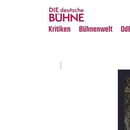
Tanz
Nachrufe
Crossover
Medientipps
Kritiken
Bühnenwelt
Dd