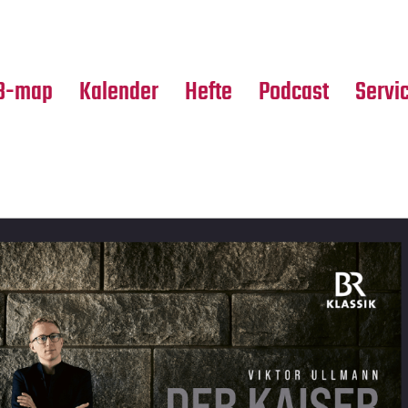
Premierensuche
Alle Hefte
Partne
Festival-Planer
Leseproben
Media
B-map
Kalender
Hefte
Podcast
Servi