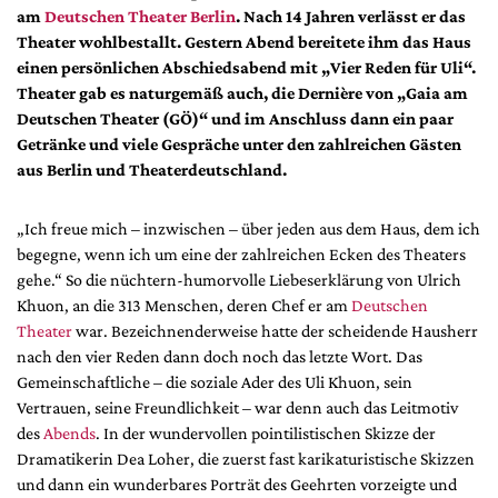
DdB-map
am
Deutschen Theater Berlin
. Nach 14 Jahren verlässt er das
Theater wohlbestallt. Gestern Abend bereitete ihm das Haus
Kalender
einen persönlichen Abschiedsabend mit „Vier Reden für Uli“.
Premierensuche
Theater gab es naturgemäß auch, die Dernière von „Gaia am
Festival-Planer
Deutschen Theater (GÖ)“ und im Anschluss dann ein paar
Getränke und viele Gespräche unter den zahlreichen Gästen
Hefte
aus Berlin und Theaterdeutschland.
Alle Hefte
Leseproben
„Ich freue mich – inzwischen – über jeden aus dem Haus, dem ich
begegne, wenn ich um eine der zahlreichen Ecken des Theaters
Podcast
gehe.“ So die nüchtern-humorvolle Liebeserklärung von Ulrich
Khuon, an die 313 Menschen, deren Chef er am
Deutschen
Service
Theater
war. Bezeichnenderweise hatte der scheidende Hausherr
Shop / Abo
nach den vier Reden dann doch noch das letzte Wort. Das
Newsletter
Gemeinschaftliche – die soziale Ader des Uli Khuon, sein
Vertrauen, seine Freundlichkeit – war denn auch das Leitmotiv
Redaktion
des
Abends
. In der wundervollen pointilistischen Skizze der
Autor:innen
Dramatikerin Dea Loher, die zuerst fast karikaturistische Skizzen
Partner
und dann ein wunderbares Porträt des Geehrten vorzeigte und