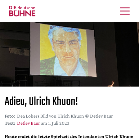
Kritiken
Schauspiel
Musiktheater
Tanz
Crossover
Bühnenwelt
Festivals & Veranstaltungen
Menschen & Theater
Adieu, Ulrich Khuon!
Themen
Internationales
Foto:
Dea Lohers Bild von Ulrich Khuon © Detlev Baur
Nachrufe
Text:
Detlev Baur
am 1. Juli 2023
Medientipps
Heute endet die letzte Spielzeit des Intendanten Ulrich Khuon