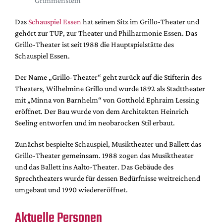
Grimmenstein
DdB-map
Kalender
Das
Schauspiel Essen
hat seinen Sitz im Grillo-Theater und
gehört zur TUP, zur Theater und Philharmonie Essen. Das
Premierensuche
Grillo-Theater ist seit 1988 die Hauptspielstätte des
Festival-Planer
Schauspiel Essen.
Hefte
Der Name „Grillo-Theater“ geht zurück auf die Stifterin des
Alle Hefte
Theaters, Wilhelmine Grillo und wurde 1892 als Stadttheater
mit „Minna von Barnhelm“ von Gotthold Ephraim Lessing
Leseproben
eröffnet. Der Bau wurde von dem Architekten Heinrich
Podcast
Seeling entworfen und im neobarocken Stil erbaut.
Service
Zunächst bespielte Schauspiel, Musiktheater und Ballett das
Shop / Abo
Grillo-Theater gemeinsam. 1988 zogen das Musiktheater
und das Ballett ins Aalto-Theater. Das Gebäude des
Newsletter
Sprechtheaters wurde für dessen Bedürfnisse weitreichend
Redaktion
umgebaut und 1990 wiedereröffnet.
Autor:innen
Aktuelle Personen
Partner