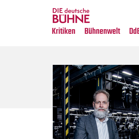
Tanz
Nachrufe
Crossover
Medientipps
Kritiken
Bühnenwelt
Dd