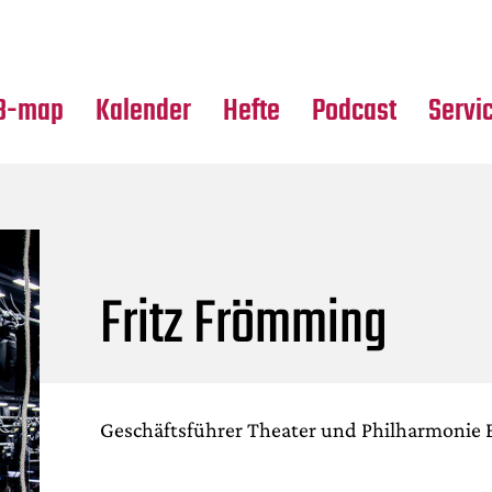
Premierensuche
Alle Hefte
Partne
Festival-Planer
Leseproben
Media
B-map
Kalender
Hefte
Podcast
Servi
Fritz Frömming
Geschäftsführer Theater und Philharmonie 