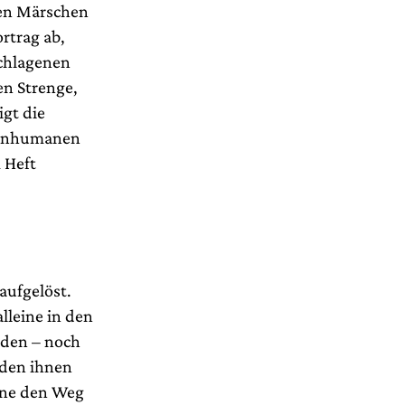
ken Märschen
rtrag ab,
schlagenen
en Strenge,
igt die
d inhumanen
 Heft
aufgelöst.
lleine in den
nden – noch
 den ihnen
Mine den Weg