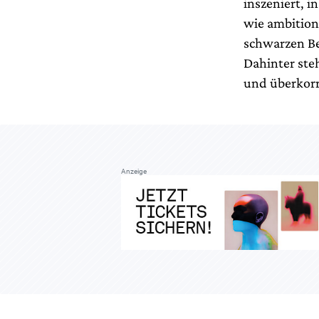
inszeniert, i
wie ambition
schwarzen Be
Dahinter st
und überkorr
Anzeige