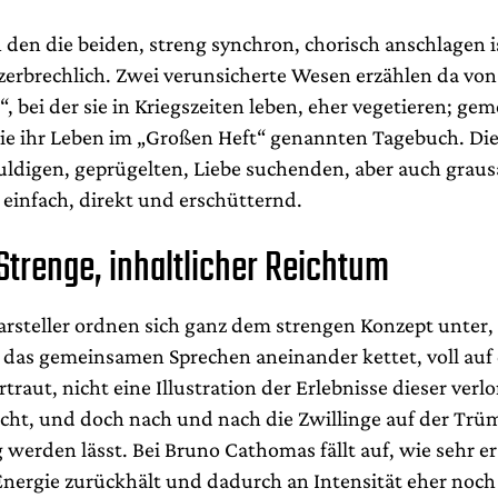
 den die beiden, streng synchron, chorisch anschlagen 
 zerbrechlich. Zwei verunsicherte Wesen erzählen da von
 bei der sie in Kriegszeiten leben, eher vegetieren; ge
 sie ihr Leben im „Großen Heft“ genannten Tagebuch. Di
uldigen, geprügelten, Liebe suchenden, aber auch gra
 einfach, direkt und erschütternd.
Strenge, inhaltlicher Reichtum
arsteller ordnen sich ganz dem strengen Konzept unter, 
 das gemeinsamen Sprechen aneinander kettet, voll auf d
traut, nicht eine Illustration der Erlebnisse dieser verl
cht, und doch nach und nach die Zwillinge auf der T
 werden lässt. Bei Bruno Cathomas fällt auf, wie sehr er
 Energie zurückhält und dadurch an Intensität eher noc