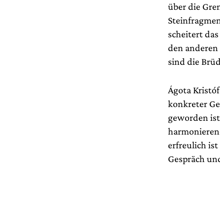
über die Gren
Steinfragmen
scheitert da
den anderen n
sind die Brü
Ágota Kristó
konkreter Ge
geworden ist
harmonierend
erfreulich i
Gespräch und