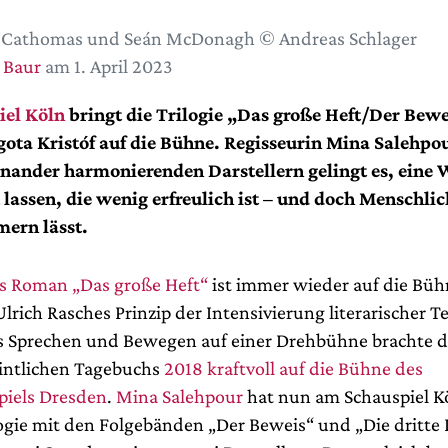
 Cathomas und Seán McDonagh © Andreas Schlager
 Baur
am 1. April 2023
iel Köln
bringt die Trilogie „Das große Heft/Der Bewe
ota Kristóf auf die Bühne. Regisseurin Mina Salehpo
nander harmonierenden Darstellern gelingt es, eine 
 lassen, die wenig erfreulich ist – und doch Menschlic
ern lässt.
fs Roman „Das große Heft“
ist immer wieder auf die Büh
rich Rasches Prinzip der Intensivierung literarischer T
 Sprechen und Bewegen auf einer Drehbühne brachte di
intlichen Tagebuchs
2018 kraftvoll auf die Bühne des
piels Dresden
.
Mina Salehpour
hat nun am Schauspiel Kö
ogie mit den Folgebänden „Der Beweis“ und „Die dritte