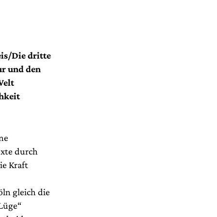
is/Die dritte
ur und den
Welt
hkeit
ne
exte durch
e Kraft
ln gleich die
 Lüge“