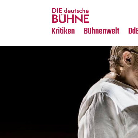
Tanz
Nachrufe
Crossover
Medientipps
Kritiken
Bühnenwelt
Dd