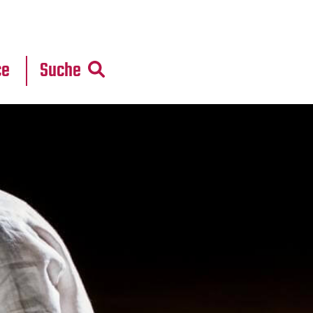
r
daten
ce
Suche