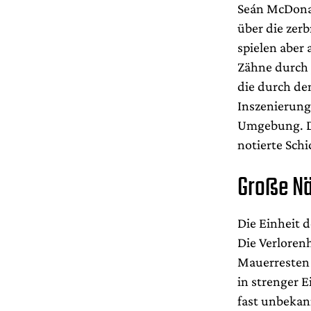
Seán McDonag
über die zerb
spielen aber 
Zähne durch 
die durch de
Inszenierung
Umgebung. Da
notierte Schi
Große N
Die Einheit 
Die Verloren
Mauerresten 
in strenger E
fast unbekan