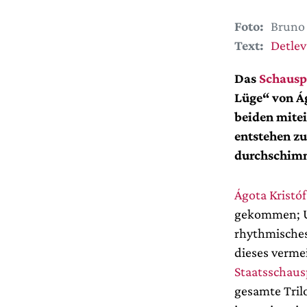
Foto:
Bruno
Text:
Detlev
Das
Schausp
Lüge“ von Ág
beiden mitei
entstehen zu
durchschimm
Ágota Kristó
gekommen; Ul
rhythmisches
dieses verme
Staatsschaus
gesamte Tril