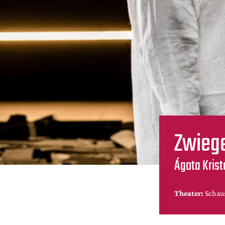
Zwieg
Ágota Krist
Theater:
Schaus