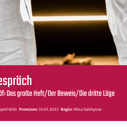
espräch
óf: Das große Heft/Der Beweis/Die dritte Lüge
piel Köln
Premiere:
31.03.2023
Regie:
Mina Salehpour