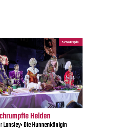
Schauspiel
chrumpfte Helden
er Lansley: Die Hunnenkönigin