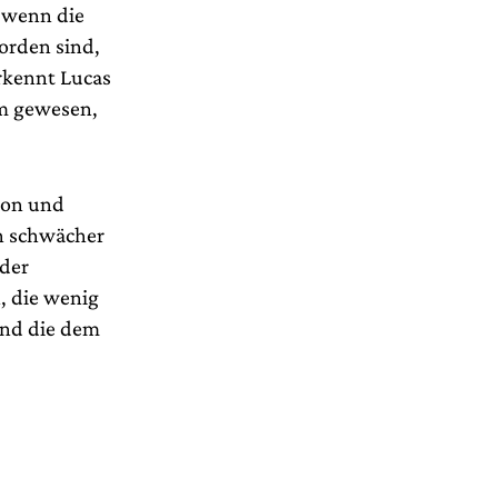
, wenn die
orden sind,
rkennt Lucas
um gewesen,
tion und
en schwächer
nder
, die wenig
und die dem