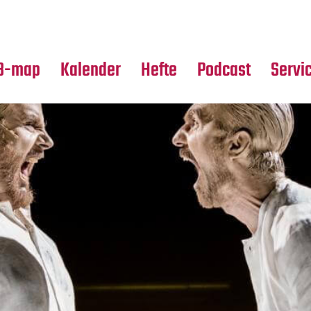
Premierensuche
Alle Hefte
Partne
Festival-Planer
Leseproben
Media
B-map
Kalender
Hefte
Podcast
Servi