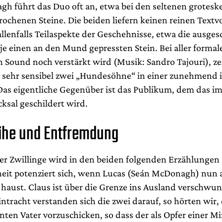
h führt das Duo oft an, etwa bei den seltenen grotes
rochenen Steine. Die beiden liefern keinen reinen Textvo
allenfalls Teilaspekte der Geschehnisse, etwa die ausge
je einen an den Mund gepressten Stein. Bei aller formal
n Sound noch verstärkt wird (Musik: Sandro Tajouri), ze
 sehr sensibel zwei „Hundesöhne“ in einer zunehmen
s eigentliche Gegenüber ist das Publikum, dem das im
cksal geschildert wird.
ähe und Entfremdung
der Zwillinge wird in den beiden folgenden Erzählungen 
heit potenziert sich, wenn Lucas (Seán McDonagh) nun a
haust. Claus ist über die Grenze ins Ausland verschwu
intracht verstanden sich die zwei darauf, so hörten wir,
nten Vater vorzuschicken, so dass der als Opfer einer 