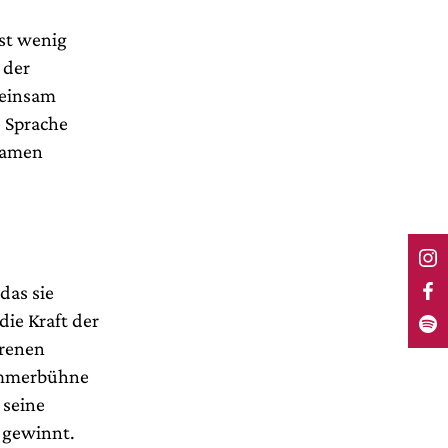
ist wenig
 der
meinsam
e Sprache
usamen
das sie
ie Kraft der
orenen
rümmerbühne
 seine
h gewinnt.