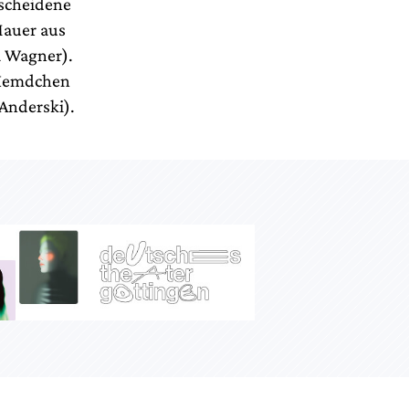
escheidene
Mauer aus
a Wagner).
 Hemdchen
Anderski).