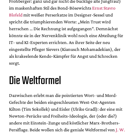
Frohberger: ganz und gar nicht die bucklige alte Jungfrau!)
im maskenhaften Stil des Bond-Bösewichts
Ernst Stavro
Blofeld
mit weißer Perserkatze im Designer-Sessel und
spricht die triumphierenden Worte: „Mein Trust wird
herrschen … Die Rechnung ist aufgegangen“. Demnächst
könnte sie in der Nervenklinik wohl noch eine Abteilung für
IT- und KI-Experten errichten. An ihrer Seite der neu
eingestellte Pfleger Sievers (Kianusch Mohamadekian), der
als krakeelende Kendo-Kämpfer für Angst und Schrecken
sorgt.
Die Weltformel
Dazwischen erlebt man die pointierten Wort- und Mord-
Gefechte der beiden eingeschleusten West-Ost-Agenten
Kilton (Tim Sokollek) und Eisler (Ulrike Gradl): der eine mit
Newton-Perücke und Freiheits-Ideologie, der (oder die?)
andere mit Einstein-Zunge und köstlicher Marx-Brothers-
Persiflage. Beide wollen sich die geniale Weltformel von
J. W.