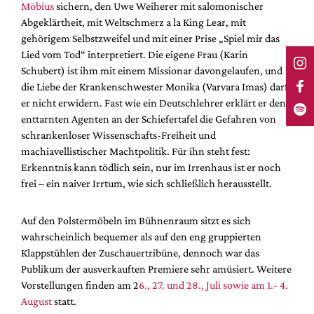
Möbius
sichern, den Uwe Weiherer mit salomonischer
Abgeklärtheit, mit Weltschmerz a la King Lear, mit
gehörigem Selbstzweifel und mit einer Prise „Spiel mir das
Lied vom Tod“ interpretiert. Die eigene Frau (Karin
Schubert) ist ihm mit einem Missionar davongelaufen, und
die Liebe der Krankenschwester Monika (Varvara Imas) darf
er nicht erwidern. Fast wie ein Deutschlehrer erklärt er den
enttarnten Agenten an der Schiefertafel die Gefahren von
schrankenloser Wissenschafts-Freiheit und
machiavellistischer Machtpolitik. Für ihn steht fest:
Erkenntnis kann tödlich sein, nur im Irrenhaus ist er noch
frei – ein naiver Irrtum, wie sich schließlich herausstellt.
Auf den Polstermöbeln im Bühnenraum sitzt es sich
wahrscheinlich bequemer als auf den eng gruppierten
Klappstühlen der Zuschauertribüne, dennoch war das
Publikum der ausverkauften Premiere sehr amüsiert. Weitere
Vorstellungen finden am 2
6., 27. und 28., Juli sowie am 1.- 4.
August
statt.