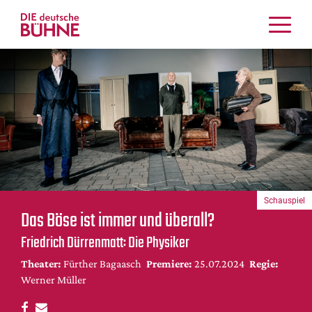
Kritiken
Schauspiel
Musiktheater
Tanz
Crossover
Bühnenwelt
Festivals & Veranstaltungen
Schauspiel
Menschen & Theater
Das Böse ist immer und überall?
Themen
Friedrich Dürrenmatt: Die Physiker
Internationales
Theater:
Fürther Bagaasch
Premiere:
25.07.2024
Regie:
Nachrufe
Werner Müller
Medientipps