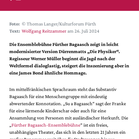
DdB-map
Kalender
Premierensuche
Foto:
© Thomas Langer/Kulturforum Fürth
Text:
Wolfgang Reitzammer
am 26. Juli 2024
Festival-Planer
Hefte
Die Ensemblebühne Fürther Bagaasch zeigt in leicht
modernisierter Version Dürrenmatts „Die Physiker“.
Alle Hefte
Regisseur Werner Müller beginnt die Jagd nach der
Leseproben
Weltformel dialoglastig, steigert die Inszenierung aber in
eine James Bond ähnliche Hommage.
Podcast
Service
Im mittelfränkischen Sprachraum steht das Substantiv
Bagaasch für eine Menschengruppe mit eindeutig
Shop / Abo
abwertender Konnotation. „Su a Bagaasch“ sagt der Franke
Newsletter
für eine lärmende Kinderschar oder auch für eine
Redaktion
Ansammlung von Personen mit ausländischer Herkunft. Die
Autor:innen
„
Fürther Bagaasch-Ensemblebühne
“ ist ein freies,
unabhängiges Theater, das sich in den letzten 21 Jahren ein
Partner